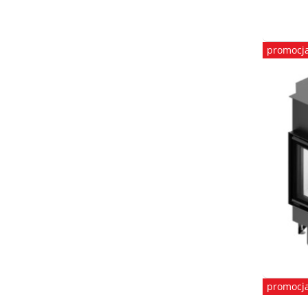
promocj
promocj