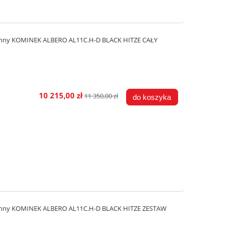
onny KOMINEK ALBERO AL11C.H-D BLACK HITZE CAŁY
10 215,00 zł
11 350,00 zł
do koszyka
ronny KOMINEK ALBERO AL11C.H-D BLACK HITZE ZESTAW