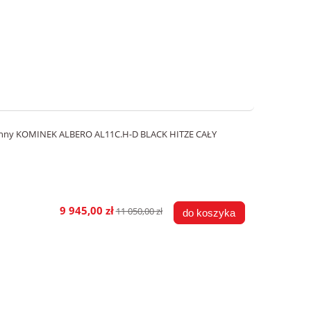
onny KOMINEK ALBERO AL11C.H-D BLACK HITZE CAŁY
9 945,00 zł
11 050,00 zł
do koszyka