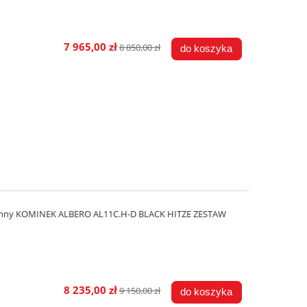
7 965,00 zł
8 850,00 zł
do koszyka
ronny KOMINEK ALBERO AL11C.H-D BLACK HITZE ZESTAW
8 235,00 zł
9 150,00 zł
do koszyka