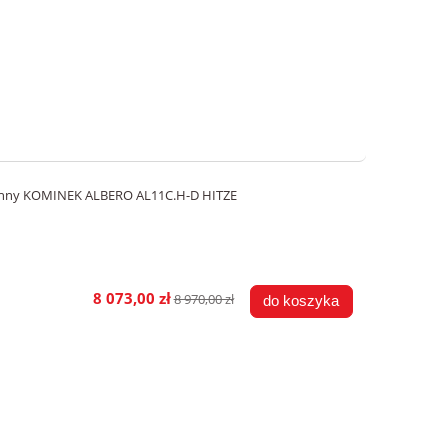
onny KOMINEK ALBERO AL11C.H-D HITZE
8 073,00 zł
8 970,00 zł
do koszyka