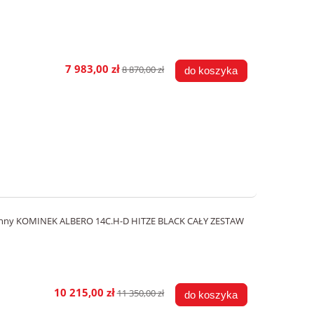
7 983,00 zł
8 870,00 zł
do koszyka
ronny KOMINEK ALBERO 14C.H-D HITZE BLACK CAŁY ZESTAW
10 215,00 zł
11 350,00 zł
do koszyka