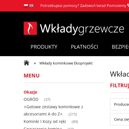
Potrzebujesz pomocy? Zadzwoń teraz! Pomożemy
PRODUKTY
PŁATNOŚCI
BEZPI
»
Wkłady kominkowe Ekoprojekt
Wkład
MENU
FILTRU
Okazje
OGRÓD
(37)
Producen
⭐Gotowe zestawy kominkowe z
akcesoriami A do Z⭐
(215)
Cena: (w
Kominki I Kozy od ręki
(89)
Czyszczenie komina