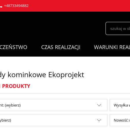
+48733494882
ECZEŃSTWO
CZAS REALIZACJI
WARUNKI REAL
y kominkowe Ekoprojekt
J PRODUKTY
t: (wybierz)
Wysyłka w
ybierz)
Nowość: 