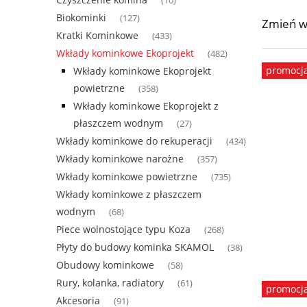
(10)
Biokominki
(127)
Zmień w
Kratki Kominkowe
(433)
Wkłady kominkowe Ekoprojekt
(482)
promocj
Wkłady kominkowe Ekoprojekt
powietrzne
(358)
Wkłady kominkowe Ekoprojekt z
płaszczem wodnym
(27)
Wkłady kominkowe do rekuperacji
(434)
Wkłady kominkowe narożne
(357)
Wkłady kominkowe powietrzne
(735)
Wkłady kominkowe z płaszczem
wodnym
(68)
Piece wolnostojące typu Koza
(268)
Płyty do budowy kominka SKAMOL
(38)
Obudowy kominkowe
(58)
Rury, kolanka, radiatory
(61)
promocj
Akcesoria
(91)