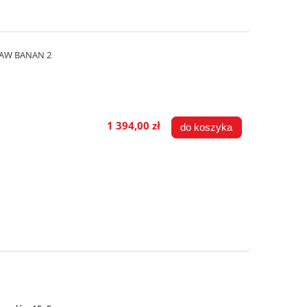
AW BANAN 2
1 394,00 zł
do koszyka