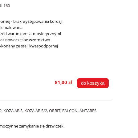
fi 160
rnej - brak występowania korozji
 niemalowana
przed warunkami atmosferycznymi
raz nowoczesne wzornictwo
ykonany ze stali kwasoodpornej
81,00 zł
do koszyka
, KOZA AB S, KOZA AB S/2, ORBIT, FALCON, ANTARES
moczynne zamykanie się drzwiczek.