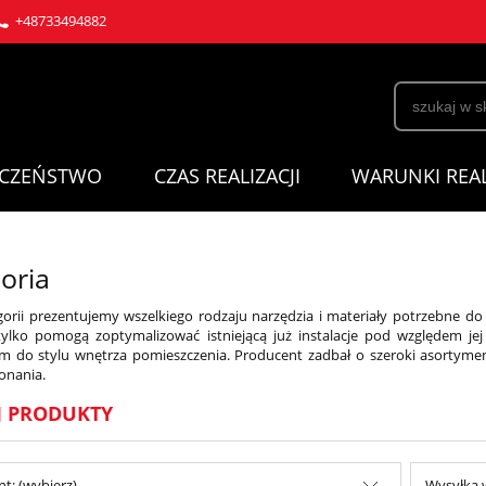
+48733494882
ECZEŃSTWO
CZAS REALIZACJI
WARUNKI REAL
oria
gorii prezentujemy wszelkiego rodzaju narzędzia i materiały potrzebne
tylko pomogą zoptymalizować istniejącą już instalacje pod względem je
m do stylu wnętrza pomieszczenia.
Producent
zadbał o szeroki asortymen
onania.
J PRODUKTY
t: (wybierz)
Wysyłka w