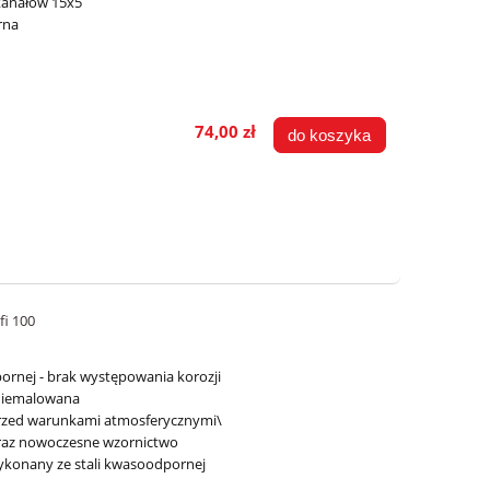
kanałów 15x5
rna
74,00 zł
do koszyka
fi 100
rnej - brak występowania korozji
 niemalowana
rzed warunkami atmosferycznymi\
raz nowoczesne wzornictwo
ykonany ze stali kwasoodpornej