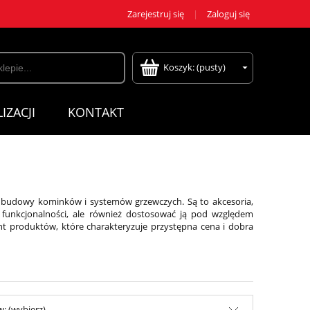
Zarejestruj się
Zaloguj się
Koszyk:
(pusty)
IZACJI
KONTAKT
 do budowy kominków i systemów grzewczych. Są to
akcesoria
,
j funkcjonalności, ale również dostosować ją pod względem
t produktów, które charakteryzuje przystępna cena i dobra
: (wybierz)