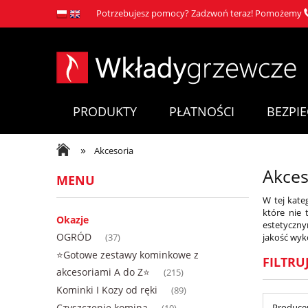
Potrzebujesz pomocy? Zadzwoń teraz! Pomożemy
PRODUKTY
PŁATNOŚCI
BEZPI
»
Akcesoria
Akces
MENU
W tej kate
które nie 
Okazje
estetyczny
OGRÓD
jakość wyk
(37)
⭐Gotowe zestawy kominkowe z
FILTRU
akcesoriami A do Z⭐
(215)
Kominki I Kozy od ręki
(89)
Czyszczenie komina
Producen