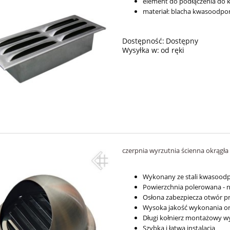
element do podłączenia do 
materiał: blacha kwasoodpo
Dostępność:
Dostępny
Wysyłka w:
od ręki
czerpnia wyrzutnia ścienna okrągła 
Wykonany ze stali kwasoodpo
Powierzchnia polerowana -
Osłona zabezpiecza otwór p
Wysoka jakość wykonania o
Długi kołnierz montażowy w
Szybka i łatwa instalacja