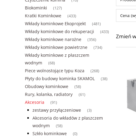
(10)
Biokominki
(127)
Kratki Kominkowe
Cena: (w
(433)
Wkłady kominkowe Ekoprojekt
(481)
Wkłady kominkowe do rekuperacji
(433)
Zmień w
Wkłady kominkowe narożne
(356)
Wkłady kominkowe powietrzne
(734)
Wkłady kominkowe z płaszczem
wodnym
(68)
Piece wolnostojące typu Koza
(268)
Płyty do budowy kominka SKAMOL
(38)
Obudowy kominkowe
(58)
Rury, kolanka, radiatory
(61)
Akcesoria
(91)
zestawy przyłączeniowe
(3)
Akcesoria do wkładów z płaszczem
wodnym
(58)
Szkło kominkowe
(0)