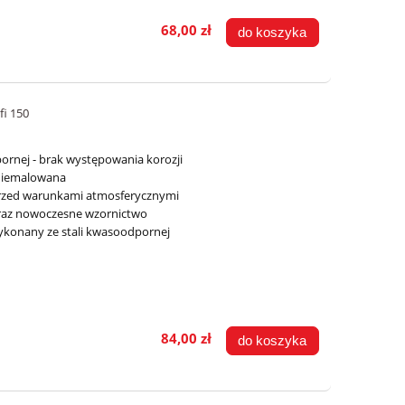
68,00 zł
do koszyka
fi 150
rnej - brak występowania korozji
 niemalowana
przed warunkami atmosferycznymi
raz nowoczesne wzornictwo
ykonany ze stali kwasoodpornej
84,00 zł
do koszyka