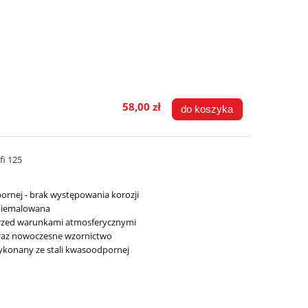
58,00 zł
do koszyka
fi 125
rnej - brak występowania korozji
 niemalowana
przed warunkami atmosferycznymi
raz nowoczesne wzornictwo
ykonany ze stali kwasoodpornej