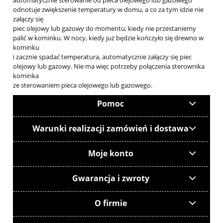
automatycznie sterowanie od pieca olejowego lub gazowego
odnotuje zwiększenie temperatury w domu, a co za tym idzie nie
załączy się
piec olejowy lub gazowy do momentu, kiedy nie przestaniemy
palić w kominku. W nocy, kiedy już będzie kończyło się drewno w
kominku
i zacznie spadać temperatura, automatycznie załączy się piec
olejowy lub gazowy. Nie ma więc potrzeby połączenia sterownika
kominka
ze sterowaniem pieca olejowego lub gazowego.
Pomoc
Warunki realizacji zamówień i dostawa
Moje konto
Gwarancja i zwroty
O firmie