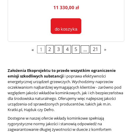
11 330,00 zł
do koszyka
«
1
2
3
4
5
...
21
»
Założenia Ekoprojektu to przede wszystkim ograniczenie
emisji szkodliwych substancji
i poprawa efektywności
energetycznej urządzeń grzewczych. Wychodzimy naprzeciw
oczekiwaniom najbardziej wymagających klientów - zarówno pod
względem jakości wkładów kominkowych, jak i ich bezpieczeństwa
dla środowiska naturalnego. Oferujemy więc najlepszej jakości
urządzenia od sprawdzonych producentów, takich jak m.in.
Kratki.pl, Hajduk czy Defro.
Dostępne w naszej ofercie wkłady kominkowe spełniają
rygorystyczne normy jakości i stanowią odpowiedź na
zagwarantowanie długiej żywotności w duecie z komfortem