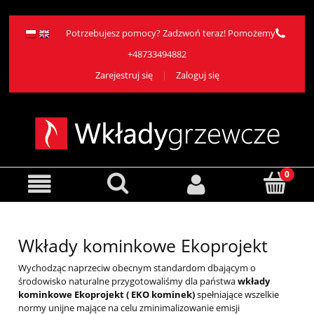
Potrzebujesz pomocy? Zadzwoń teraz! Pomożemy
+48733494882
Zarejestruj się
Zaloguj się
Wkłady kominkowe Ekoprojekt
Wychodząc naprzeciw obecnym standardom dbającym o
środowisko naturalne przygotowaliśmy dla państwa
wkłady
kominkowe Ekoprojekt ( EKO kominek)
spełniające wszelkie
normy unijne mające na celu zminimalizowanie emisji