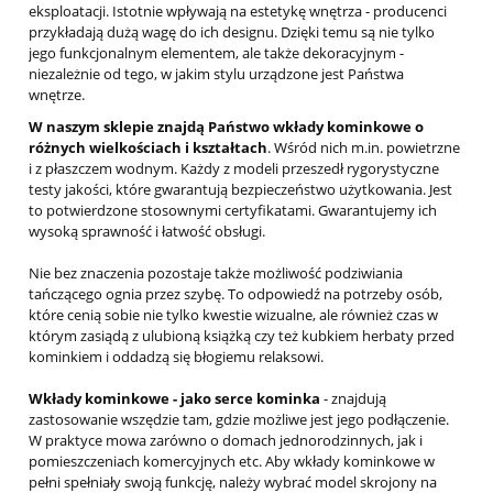
eksploatacji. Istotnie wpływają na estetykę wnętrza - producenci
przykładają dużą wagę do ich designu. Dzięki temu są nie tylko
jego funkcjonalnym elementem, ale także dekoracyjnym -
niezależnie od tego, w jakim stylu urządzone jest Państwa
wnętrze.
W naszym sklepie znajdą Państwo wkłady kominkowe o
różnych wielkościach i kształtach
. Wśród nich m.in. powietrzne
i z płaszczem wodnym. Każdy z modeli przeszedł rygorystyczne
testy jakości, które gwarantują bezpieczeństwo użytkowania. Jest
to potwierdzone stosownymi certyfikatami. Gwarantujemy ich
wysoką sprawność i łatwość obsługi.
Nie bez znaczenia pozostaje także możliwość podziwiania
tańczącego ognia przez szybę. To odpowiedź na potrzeby osób,
które cenią sobie nie tylko kwestie wizualne, ale również czas w
którym zasiądą z ulubioną książką czy też kubkiem herbaty przed
kominkiem i oddadzą się błogiemu relaksowi.
Wkłady kominkowe - jako serce kominka
- znajdują
zastosowanie wszędzie tam, gdzie możliwe jest jego podłączenie.
W praktyce mowa zarówno o domach jednorodzinnych, jak i
pomieszczeniach komercyjnych etc. Aby wkłady kominkowe w
pełni spełniały swoją funkcję, należy wybrać model skrojony na