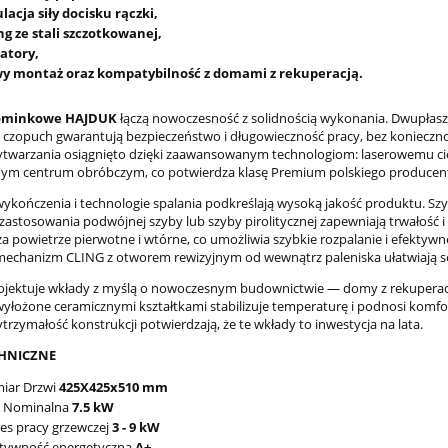
lacja siły docisku rączki,
ng ze stali szczotkowanej,
atory,
wy montaż oraz kompatybilność z domami z rekuperacją.
ominkowe HAJDUK
łączą nowoczesność z solidnością wykonania. Dwupłas
czopuch gwarantują bezpieczeństwo i długowieczność pracy, bez konieczno
ytwarzania osiągnięto dzięki zaawansowanym technologiom: laserowemu cię
m centrum obróbczym, co potwierdza klasę Premium polskiego producen
wykończenia i technologie spalania podkreślają wysoką jakość produktu. S
zastosowania podwójnej szyby lub szyby pirolitycznej zapewniają trwałość i 
 powietrze pierwotne i wtórne, co umożliwia szybkie rozpalanie i efektywn
mechanizm CLING z otworem rewizyjnym od wewnątrz paleniska ułatwiają se
jektuje wkłady z myślą o nowoczesnym budownictwie — domy z rekuperacją 
wyłożone ceramicznymi kształtkami stabilizuje temperaturę i podnosi komfo
ytrzymałość konstrukcji potwierdzają, że te wkłady to inwestycja na lata.
HNICZNE
iar Drzwi
425X425x510 mm
 Nominalna
7.5 kW
es pracy grzewczej
3 - 9 kW
ktywność energetyczna
A+