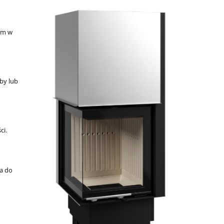
em w
by lub
ci.
a do