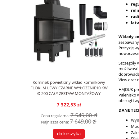
regu
reli
radi
łat
Wkłady k
zespawany 
Precyzję w
nowoczesny
Szczegóły 
możliwość 
doprowadza
View oraz 
Kominek powietrzny wkład kominkowy
FLOKI M LEWY CZARNE WYŁOŻENIE10 KW
HAJDUK pro
Ø 200 CAŁY ZESTAW MONTAŻOWY
Palenisko 
obsługi i w
7 322,53 zł
DANE TEC
7 549,00 zł
Cena regularna:
Wym
7 649,00 zł
Najniższa cena:
Moc
Zakr
do koszyka
Efe