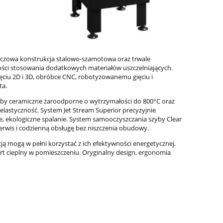
zczowa konstrukcja stalowo-szamotowa oraz trwale
ści stosowania dodatkowych materiałów uszczelniających.
ciu 2D i 3D, obróbce CNC, robotyzowanemu gięciu i
ta.
zyby ceramiczne żaroodporne o wytrzymałości do 800°C oraz
elastyczność. System Jet Stream Superior precyzyjnie
e, ekologiczne spalanie. System samooczyszczania szyby Clear
rwis i codzienną obsługę bez niszczenia obudowy.
mogą w pełni korzystać z ich efektywności energetycznej.
rt cieplny w pomieszczeniu. Oryginalny design, ergonomia