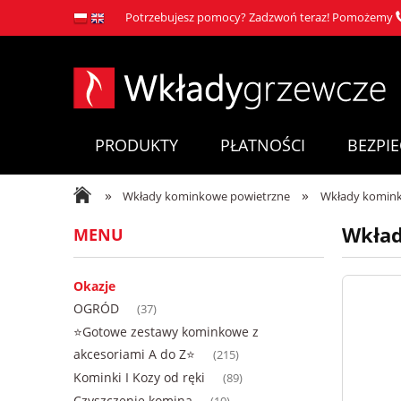
Potrzebujesz pomocy? Zadzwoń teraz! Pomożemy
PRODUKTY
PŁATNOŚCI
BEZPI
»
»
Wkłady kominkowe powietrzne
Wkłady komink
Wkład
MENU
Okazje
OGRÓD
(37)
⭐Gotowe zestawy kominkowe z
akcesoriami A do Z⭐
(215)
Kominki I Kozy od ręki
(89)
Czyszczenie komina