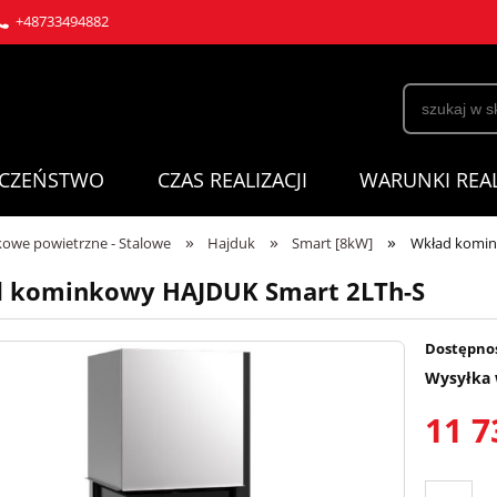
+48733494882
ECZEŃSTWO
CZAS REALIZACJI
WARUNKI REAL
»
»
»
owe powietrzne - Stalowe
Hajduk
Smart [8kW]
Wkład komin
 kominkowy HAJDUK Smart 2LTh-S
Dostępno
Wysyłka 
11 7