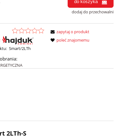
do koszyka
.
dodaj do przechowalni
zapytaj o produkt
:
poleć znajomemu
ktu:
Smart/2LTh
pobrania:
ERGETYCZNA
t 2LTh-S