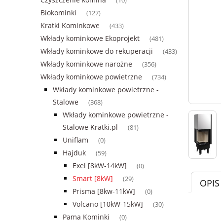
(10)
Biokominki
(127)
Kratki Kominkowe
(433)
Wkłady kominkowe Ekoprojekt
(481)
Wkłady kominkowe do rekuperacji
(433)
Wkłady kominkowe narożne
(356)
Wkłady kominkowe powietrzne
(734)
Wkłady kominkowe powietrzne -
Stalowe
(368)
Wkłady kominkowe powietrzne -
Stalowe Kratki.pl
(81)
Uniflam
(0)
Hajduk
(59)
Exel [8kW-14kW]
(0)
Smart [8kW]
(29)
OPIS
Prisma [8kw-11kW]
(0)
Volcano [10kW-15kW]
(30)
Pama Kominki
(0)