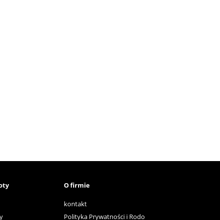
oty
O firmie
kontakt
y
Polityka Prywatności i Rodo