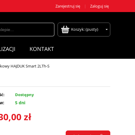
Zarejestruj się
Zaloguj się
Koszyk:
(pusty)
IZACJI
KONTAKT
kowy HAJDUK Smart 2LTh-S
ść:
Dostępny
w:
5 dni
30,00 zł