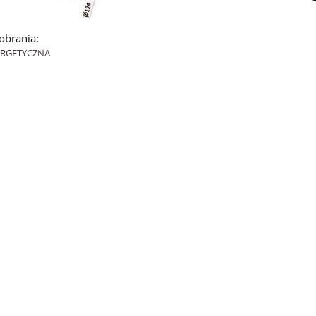
pobrania:
ERGETYCZNA