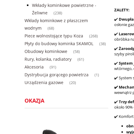
Wkłady kominkowe powietrzne -
ZALETY:
Żeliwne
(238)
✔️
Dwupła
Wkłady kominkowe z płaszczem
osłonie ga
wodnym
(68)
✔️
Laserow
Piece wolnostojące typu Koza
(268)
obróbka na
Płyty do budowy kominka SKAMOL
(38)
✔️
Żaroodp
Obudowy kominkowe
(58)
szyby pirol
Rury, kolanka, radiatory
(61)
✔️
System 
Akcesoria
(91)
wtórnego, 
Dystrybucja gorącego powietrza
(1)
✔️ System 
Urządzenia gazowe
(20)
✔️ Mecha
wewnątrz p
OKAZJA
✔️
Trzy de
około 90% 
✔️ Komfort
obn
wyj