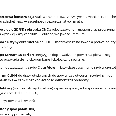
szczowa konstrukcja
stalowo-szamotowa z trwałym spawaniem czopuch
zu szlachetnego — szczelność i bezpieczeństwo na lata.
e cięcie 2D/3D i obróbka CNC
z robotyzowanym gięciem oraz precyzyjna
 wysokiej klasy centrum — europejska jakość Premium.
orne szyby ceramiczne
do 800°C, możliwość zastosowania podwójnej szy
itycznej.
Jet Stream Superior:
precyzyjne doprowadzenie powietrza pierwotnego i
co przekłada się na ekonomiczne i ekologiczne spalanie.
samooczyszczania szyby
Clear View
— łatwiejsze utrzymanie szyb w czystoś
nizm CLING
do drzwi otwieranych do góry wraz z otworem rewizyjnym od
aleniska — serwis bez konieczności demontażu obudowy.
flektory
(wermikulitowy + stalowe) zapewniające wysoką sprawność spalani
(w zależności od modelu).
 użytkowania i trwałość:
iżony spód paleniska,
mowany popielnik,