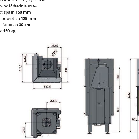
awność średnia
81 %
t spalin
150 mm
t powietrza
125 mm
gość polan
30 cm
ga
150 kg