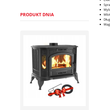
Spr
Wylo
PRODUKT DNIA
Wlo
Dłu
Wa