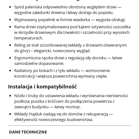
Spód paleniska odpowiednio obniżony względem drzwi —
wygodne załadunki drewna i łatwy dostęp do popiołu.
Wyjmowany popielnik w formie wiaderka — wygoda obsługi.
Rama drzwi zoptymalizowana pod kątem sztywności; uszczelka
w skrzydle drzwiowym dla trwałości i szczelności przy wysokich
temperaturach.
Reling ze stali szczotkowanej (wkłady z drzwiami otwieranymi
do góry) – elegancki, nowoczesny wygląd.
Ergonomiczna rączka drzwi z regulacją siły docisku — łatwe
samodzielne dopasowanie.
Radiatory po bokach i z tyłu wkładu — wzmocnienie
konstrukcji i większa powierzchnia wymiany ciepła.
Instalacja i kompatybilność
Nóżki i śruby do ustawienia wkładu i wyrównania nierówności
podłoża; puszka z króćcem do podłączenia powietrza z
zewnątrz budynku — łatwy montaż.
Wkłady Hajduk nadają się do domów z rekuperacją —
efektywność nowoczesnego budownictwa.
DANE TECHNICZNE