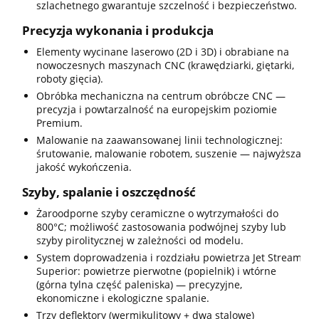
szlachetnego gwarantuje szczelność i bezpieczeństwo.
Precyzja wykonania i produkcja
Elementy wycinane laserowo (2D i 3D) i obrabiane na
nowoczesnych maszynach CNC (krawędziarki, giętarki,
roboty gięcia).
Obróbka mechaniczna na centrum obróbcze CNC —
precyzja i powtarzalność na europejskim poziomie
Premium.
Malowanie na zaawansowanej linii technologicznej:
śrutowanie, malowanie robotem, suszenie — najwyższa
jakość wykończenia.
Szyby, spalanie i oszczędność
Żaroodporne szyby ceramiczne o wytrzymałości do
800°C; możliwość zastosowania podwójnej szyby lub
szyby pirolitycznej w zależności od modelu.
System doprowadzenia i rozdziału powietrza Jet Stream
Superior: powietrze pierwotne (popielnik) i wtórne
(górna tylna część paleniska) — precyzyjne,
ekonomiczne i ekologiczne spalanie.
Trzy deflektory (wermikulitowy + dwa stalowe)