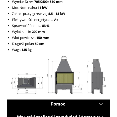
Wymiar Drzwi
705X400x510 mm
Moc Nominalna
11 kW
Zakres pracy grzewczej
4,5 - 14 kW
Efektywność energetyczna
A+
Sprawność średnia
83 %
Wylot spalin
200 mm
Wlot powietrza
150 mm
Długość polan
50 cm
Waga
145 kg
Pomoc
Warunki realizacji zamówień i dostawa