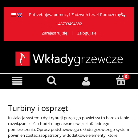
Potrzebujesz pomocy? Zadzwoń teraz! Pomożemy
+48733494882
Zarejestruj się
Zaloguj się
Turbiny i osprzęt
Instalacja systemu dystrybucji gorącego powietrza to bardzo tanie
rozwiązanie jeśli chodzi o ogrzewanie więcej niż jednego
pomieszczenia. Oprócz podstawowego układu grzewczego system
powinien zostać zaopatrzony w dodatkowe elementy, które