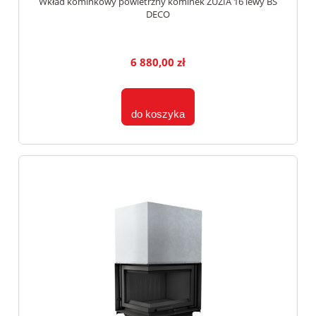
Wkład kominkowy powietrzny kominek ZUZIA 16 lewy BS
DECO
6 880,00 zł
do koszyka