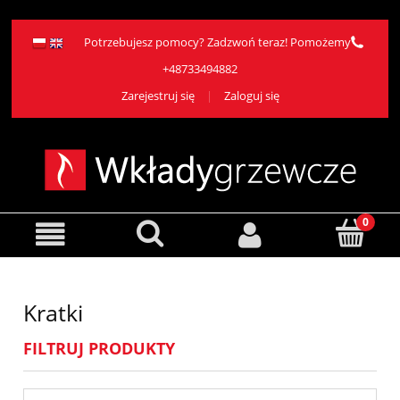
Potrzebujesz pomocy? Zadzwoń teraz! Pomożemy
+48733494882
Zarejestruj się
Zaloguj się
Kratki
FILTRUJ PRODUKTY