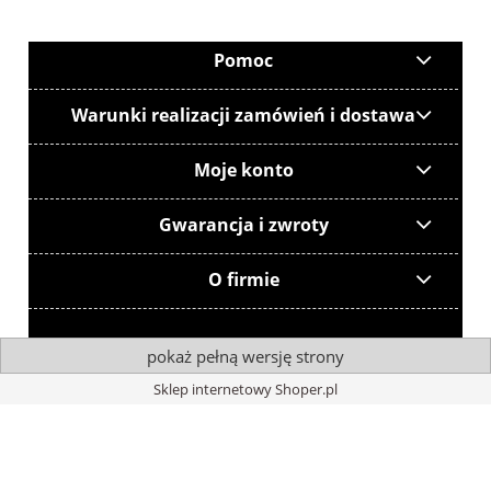
Pomoc
Warunki realizacji zamówień i dostawa
Moje konto
Gwarancja i zwroty
O firmie
pokaż pełną wersję strony
Sklep internetowy Shoper.pl