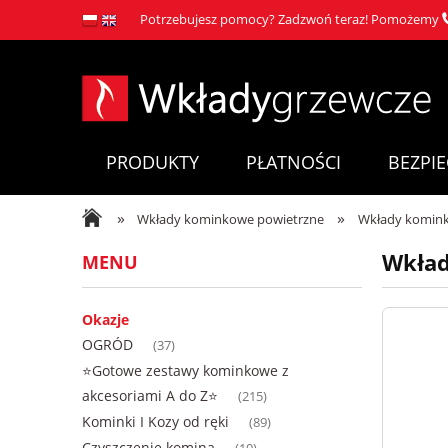
Potrzebujesz pomocy? Zadzwoń teraz! Pomożemy
PRODUKTY
PŁATNOŚCI
BEZPI
»
»
Wkłady kominkowe powietrzne
Wkłady komink
Wkład
MENU
Okazje
OGRÓD
(37)
⭐Gotowe zestawy kominkowe z
akcesoriami A do Z⭐
(215)
Kominki I Kozy od ręki
(89)
Czyszczenie komina