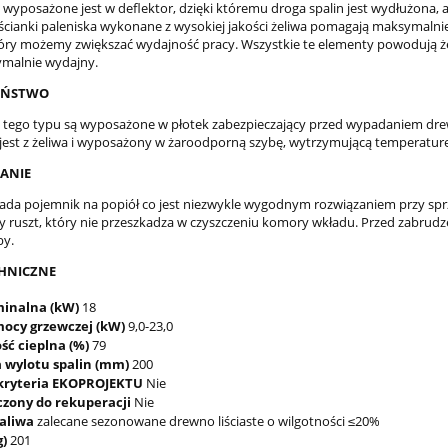
 wyposażone jest w deflektor, dzięki któremu droga spalin jest wydłużona, 
i ścianki paleniska wykonane z wysokiej jakości żeliwa pomagają maksymalni
óry możemy zwiększać wydajność pracy. Wszystkie te elementy powodują że
malnie wydajny.
EŃSTWO
 tego typu są wyposażone w płotek zabezpieczający przed wypadaniem d
est z żeliwa i wyposażony w żaroodporną szybę, wytrzymującą temperaturę
ANIE
ada pojemnik na popiół co jest niezwykle wygodnym rozwiązaniem przy sp
ruszt, który nie przeszkadza w czyszczeniu komory wkładu. Przed zabrudze
by.
HNICZNE
inalna (kW)
18
mocy grzewczej (kW)
9,0-23,0
ć cieplna (%)
79
 wylotu spalin (mm)
200
 kryteria EKOPROJEKTU
Nie
czony do rekuperacji
Nie
aliwa
zalecane sezonowane drewno liściaste o wilgotności ≤20%
g)
201