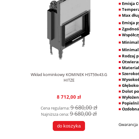
Emisja C
■
Tempera
■
Max dług
■
Emisja p
■
Zgodnoś
■
Współcz
■
Minimal
■
Minimal
■
Rodzaj p
■
Otwiera
■
Materia
■
Szeroko
■
Wkład kominkowy KOMINEK HST59x43.G
Wysokoś
HITZE
■
Głęboko
■
Dolot p
■
8 712,00 zł
Wyłożen
■
Popielni
■
9 680,00 zł
Cena regularna:
Ozdobna 
■
9 680,00 zł
Najniższa cena:
Gwarancja 5
do koszyka