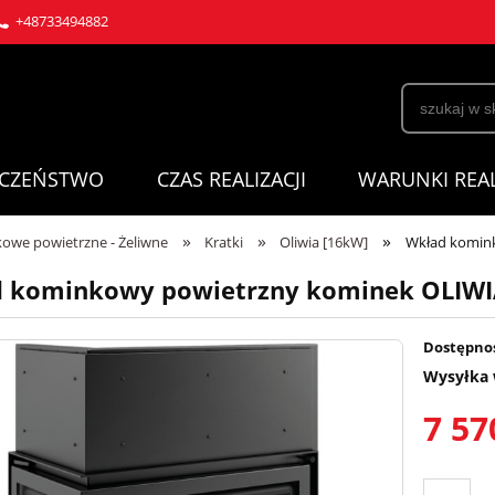
+48733494882
ECZEŃSTWO
CZAS REALIZACJI
WARUNKI REAL
»
»
»
owe powietrzne - Żeliwne
Kratki
Oliwia [16kW]
Wkład komink
 kominkowy powietrzny kominek OLIWIA
Dostępno
Wysyłka 
7 57