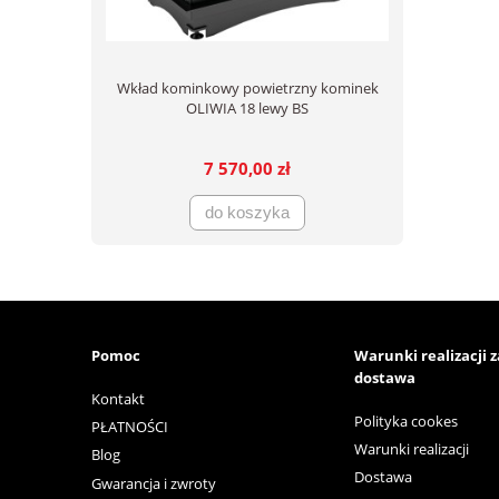
Wkład kominkowy powietrzny kominek
OLIWIA 18 lewy BS
7 570,00 zł
do koszyka
Pomoc
Warunki realizacji 
dostawa
Kontakt
Polityka cookes
PŁATNOŚCI
Warunki realizacji
Blog
Dostawa
Gwarancja i zwroty