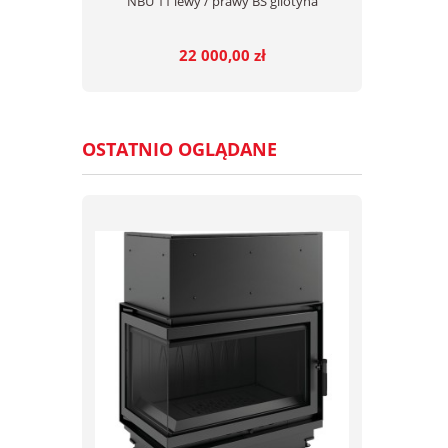
NBU 11 lewy / prawy BS gilotyna
22 000,00 zł
OSTATNIO OGLĄDANE