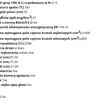
O (przy 13% O 2 ) ≤ podawana w %
0,15
tura spalin (℃)
383
ość polan (cm)
50
3
yłków (pył) (mg/Nm
)
31
ć z normą BImSchV 2
Nie
ynnik efektywności energetycznej EEI
104,10
2
ne wymagane pole czynne kratek wylotowych (cm
)
≥1000
2
ne wymagane pole czynne kratek wlotowych (cm
)
≥800
boczne
rzeszklenia
nie drzwi
w lewo
ł wykonania
żeliwo,stal
ść (cm)
81,50
ć (cm)
97,30
ść (cm)
51,60
owietrza
Nie
ie komory spalania
Nie
k
Tak
szyba typu glass
Nie
 lat.