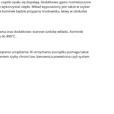
a cząstki opału się dopalają. Dodatkowo gęsto rozmieszczone
e wykorzystać ciepło. Wkład wyposażony jest także w szyber
 kominek będzie przyjazny środowisku, łatwy w obsłudze
rewna oraz dodatkowo stanowi ozdobę wkładu. Kominek
 do 800°C.
rzątaniu urządzenia. W utrzymaniu porządku pomaga także
niem szyby chroni tzw. kierownica powietrzna czyli system