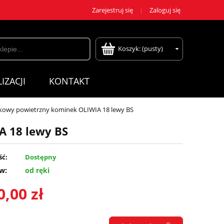
Zarejestruj się
Zaloguj się
Koszyk:
(pusty)
IZACJI
KONTAKT
owy powietrzny kominek OLIWIA 18 lewy BS
 18 lewy BS
ść:
Dostępny
w:
od ręki
0,00 zł