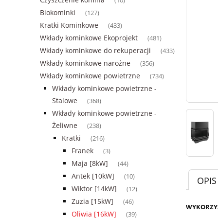
(10)
Biokominki
(127)
Kratki Kominkowe
(433)
Wkłady kominkowe Ekoprojekt
(481)
Wkłady kominkowe do rekuperacji
(433)
Wkłady kominkowe narożne
(356)
Wkłady kominkowe powietrzne
(734)
Wkłady kominkowe powietrzne -
Stalowe
(368)
Wkłady kominkowe powietrzne -
Żeliwne
(238)
Kratki
(216)
Franek
(3)
Maja [8kW]
(44)
Antek [10kW]
(10)
OPIS
Wiktor [14kW]
(12)
Zuzia [15kW]
(46)
WYKORZYS
Oliwia [16kW]
(39)