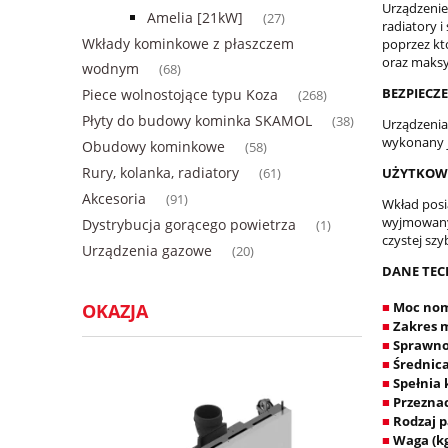
Urządzenie
Amelia [21kW]
(27)
radiatory 
Wkłady kominkowe z płaszczem
poprzez kt
oraz maksy
wodnym
(68)
BEZPIECZ
Piece wolnostojące typu Koza
(268)
Płyty do budowy kominka SKAMOL
(38)
Urządzenia
wykonany j
Obudowy kominkowe
(58)
Rury, kolanka, radiatory
UŻYTKOW
(61)
Akcesoria
(91)
Wkład posi
wyjmowany 
Dystrybucja gorącego powietrza
(1)
czystej szy
Urządzenia gazowe
(20)
DANE TEC
Moc nom
OKAZJA
■
Zakres 
■
Sprawnoś
■
Średnica
■
Spełnia
■
Przezna
■
Rodzaj p
■
Waga (k
■