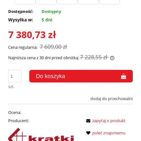
Dostępność:
Dostępny
Wysyłka w:
5 dni
7 380,73 zł
7 609,00 zł
Cena regularna:
7 228,55 zł
Najniższa cena z 30 dni przed obniżką:
Jeżeli produk
30 dni, wyświ
momentu, kie
sprzedaży.
szt.
dodaj do przechowalni
Ocena:
Producent:
zapytaj o produkt
poleć znajomemu