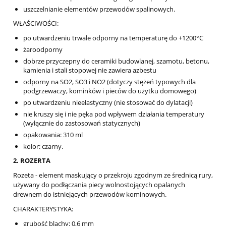
uszczelnianie elementów przewodów spalinowych.
WŁAŚCIWOŚCI:
po utwardzeniu trwale odporny na temperaturę do +1200°C
żaroodporny
dobrze przyczepny do ceramiki budowlanej, szamotu, betonu,
kamienia i stali stopowej nie zawiera azbestu
odporny na SO2, SO3 i NO2 (dotyczy stężeń typowych dla
podgrzewaczy, kominków i pieców do użytku domowego)
po utwardzeniu nieelastyczny (nie stosować do dylatacji)
nie kruszy się i nie pęka pod wpływem działania temperatury
(wyłącznie do zastosowań statycznych)
opakowania: 310 ml
kolor: czarny.
2. ROZERTA
Rozeta - element maskujący o przekroju zgodnym ze średnicą rury,
używany do podłączania piecy wolnostojących opalanych
drewnem do istniejących przewodów kominowych.
CHARAKTERYSTYKA:
grubość blachy: 0,6 mm