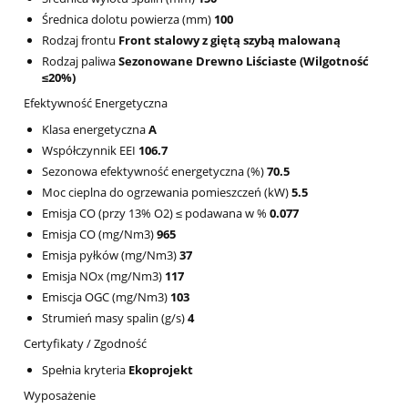
Średnica dolotu powierza (mm)
100
Rodzaj frontu
Front stalowy z giętą szybą malowaną
Rodzaj paliwa
Sezonowane Drewno Liściaste (Wilgotność
≤20%)
Efektywność Energetyczna
Klasa energetyczna
A
Współczynnik EEI
106.7
Sezonowa efektywność energetyczna (%)
70.5
Moc cieplna do ogrzewania pomieszczeń (kW)
5.5
Emisja CO (przy 13% O2) ≤ podawana w %
0.077
Emisja CO (mg/Nm3)
965
Emisja pyłków (mg/Nm3)
37
Emisja NOx (mg/Nm3)
117
Emiscja OGC (mg/Nm3)
103
Strumień masy spalin (g/s)
4
Certyfikaty / Zgodność
Spełnia kryteria
Ekoprojekt
Wyposażenie