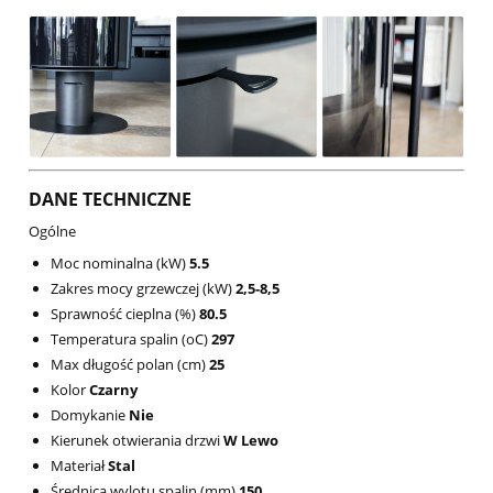
DANE TECHNICZNE
Ogólne
Moc nominalna (kW)
5.5
Zakres mocy grzewczej (kW)
2,5-8,5
Sprawność cieplna (%)
80.5
Temperatura spalin (oC)
297
Max długość polan (cm)
25
Kolor
Czarny
Domykanie
Nie
Kierunek otwierania drzwi
W Lewo
Materiał
Stal
Średnica wylotu spalin (mm)
150