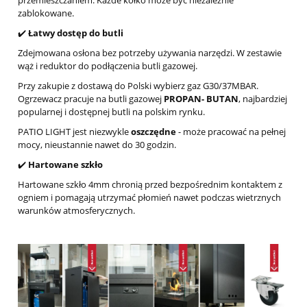
przemieszczaniem. Każde kółko może być niezależnie
zablokowane.
✔️
Łatwy dostęp do butli
Zdejmowana osłona bez potrzeby używania narzędzi. W zestawie
wąż i reduktor do podłączenia butli gazowej.
Przy zakupie z dostawą do Polski wybierz gaz G30/37MBAR.
Ogrzewacz pracuje na butli gazowej
PROPAN- BUTAN
, najbardziej
popularnej i dostępnej butli na polskim rynku.
PATIO LIGHT jest niezwykle
oszczędne
- może pracować na pełnej
mocy, nieustannie nawet do 30 godzin.
✔️
Hartowane szkło
Hartowane szkło 4mm chronią przed bezpośrednim kontaktem z
ogniem i pomagają utrzymać płomień nawet podczas wietrznych
warunków atmosferycznych.