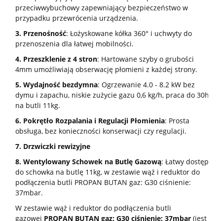
przeciwwybuchowy zapewniający bezpieczeństwo w
przypadku przewrócenia urządzenia.
3. Przenośność
: Łożyskowane kółka 360° i uchwyty do
przenoszenia dla łatwej mobilności.
4. Przeszklenie z 4 stron
: Hartowane szyby o grubości
4mm umożliwiają obserwację płomieni z każdej strony.
5.
Wydajność bezdymna
: Ogrzewanie 4.0 - 8.2 kW bez
dymu i zapachu, niskie zużycie gazu 0,6 kg/h, praca do 30h
na butli 11kg.
6. Pokrętło Rozpalania i Regulacji Płomienia
: Prosta
obsługa, bez konieczności konserwacji czy regulacji.
7.
Drzwiczki rewizyjne
8. Wentylowany Schowek na Butlę Gazową
: Łatwy dostęp
do schowka na butlę 11kg, w zestawie wąż i reduktor do
podłączenia butli PROPAN BUTAN gaz: G30 ciśnienie:
37mbar.
W zestawie wąż i reduktor do podłączenia butli
gazowej
PROPAN BUTAN gaz: G30 ciśnienie: 37mbar
(jest