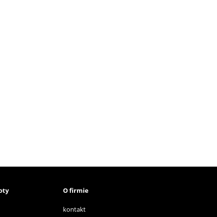
oty
O firmie
kontakt