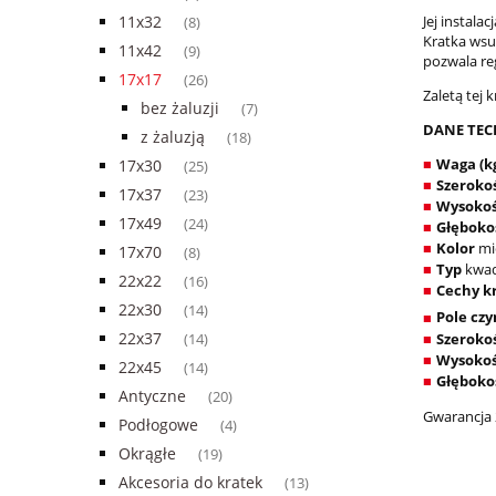
11x32
Jej instal
(8)
Kratka wsu
11x42
(9)
pozwala re
17x17
(26)
Zaletą tej
bez żaluzji
(7)
DANE TEC
z żaluzją
(18)
Waga (k
17x30
■
(25)
Szeroko
■
17x37
(23)
Wysokoś
■
17x49
(24)
Głęboko
■
Kolor
mi
■
17x70
(8)
Typ
kwad
■
22x22
(16)
Cechy k
■
22x30
(14)
Pole czy
■
22x37
Szerokoś
(14)
■
Wysokoś
■
22x45
(14)
Głębokoś
■
Antyczne
(20)
Gwarancja 
Podłogowe
(4)
Okrągłe
(19)
Akcesoria do kratek
(13)