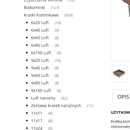
(10)
Biokominki
(127)
Kratki Kominkowe
(433)
6x20 Luft
(10)
6x40 Luft
(9)
6x60 Luft
(8)
6x80 Luft
(8)
6x100 Luft
(8)
9x20 Luft
(10)
9x40 Luft
(8)
9x60 Luft
(8)
9x80 Luft
(8)
9x100 Luft
(8)
OPIS
Luft narożny
(62)
Zestawy kratek narożnych
(11)
UŻYTKOW
11x11
(8)
11x17
(8)
Kratka kom
różnorodny
11x24
(8)