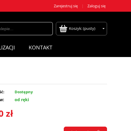
Zarejestruj się
Zaloguj się
Koszyk:
(pusty)
IZACJI
KONTAKT
ść:
Dostępny
w:
od ręki
0 zł