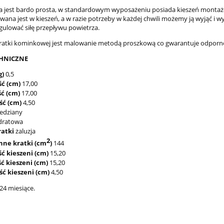
acja jest bardo prosta, w standardowym wyposażeniu posiada kieszeń mont
wana jest w kieszeń, a w razie potrzeby w każdej chwili możemy ją wyjąć i w
gulować siłę przepływu powietrza.
 kratki kominkowej jest malowanie metodą proszkową co gwarantuje odpor
HNICZNE
g)
0,5
ść (cm)
17,00
ć (cm)
17,00
ść (cm)
4,50
edziany
ratowa
ratki
żaluzja
2
nne kratki (cm
)
144
ć kieszeni (cm)
15,20
ć kieszeni (cm)
15,20
ć kieszeni (cm)
4,50
24 miesiące.