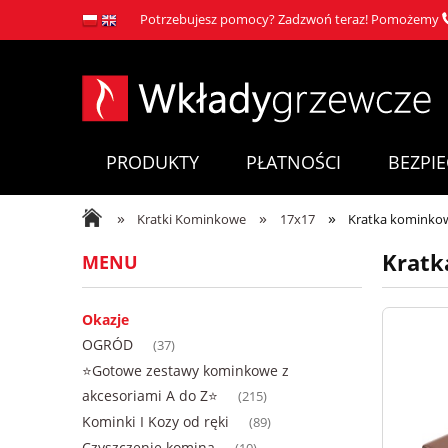
Potrzebujesz pomocy? Zadzwoń teraz! Pomożemy
PRODUKTY
PŁATNOŚCI
BEZPI
»
»
»
Kratki Kominkowe
17x17
Kratka kominkow
Kratk
MENU
Okazje
OGRÓD
(37)
⭐Gotowe zestawy kominkowe z
akcesoriami A do Z⭐
(215)
Kominki I Kozy od ręki
(89)
Czyszczenie komina