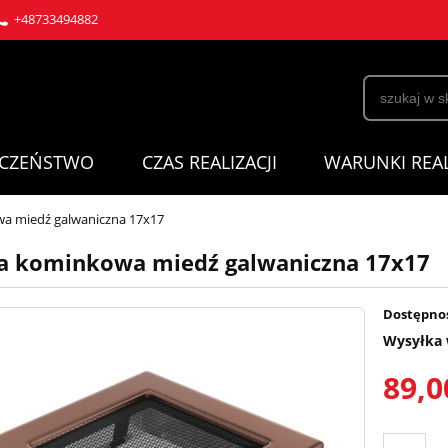
+48733494882
ECZEŃSTWO
CZAS REALIZACJI
WARUNKI REAL
a miedź galwaniczna 17x17
a kominkowa miedź galwaniczna 17x17
Dostępno
Wysyłka 
89,0