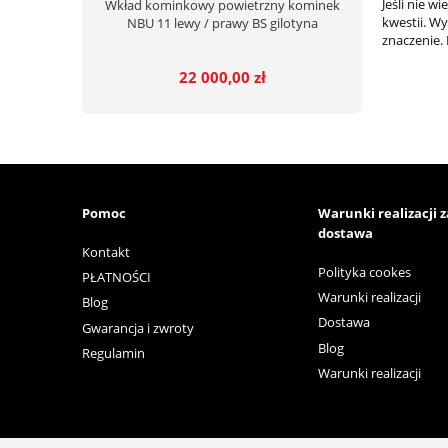
Jeśli nie 
Wkład kominkowy powietrzny kominek
kwestii. W
NBU 11 lewy / prawy BS gilotyna
znaczenie. 
22 000,00 zł
Pomoc
Warunki realizacji 
dostawa
Kontakt
Polityka cookes
PŁATNOŚCI
Warunki realizacji
Blog
Dostawa
Gwarancja i zwroty
Blog
Regulamin
Warunki realizacji