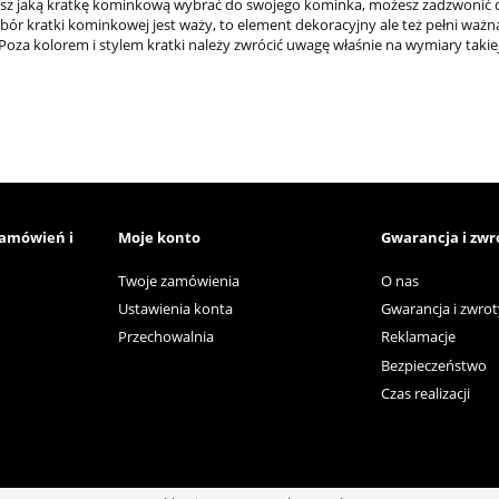
wiesz jaką kratkę kominkową wybrać do swojego kominka, możesz zadzwonić 
ybór kratki kominkowej jest waży, to element dekoracyjny ale też pełni wa
Poza kolorem i stylem kratki należy zwrócić uwagę właśnie na wymiary takiej
zamówień i
Moje konto
Gwarancja i zwr
Twoje zamówienia
O nas
Ustawienia konta
Gwarancja i zwrot
Przechowalnia
Reklamacje
Bezpieczeństwo
Czas realizacji