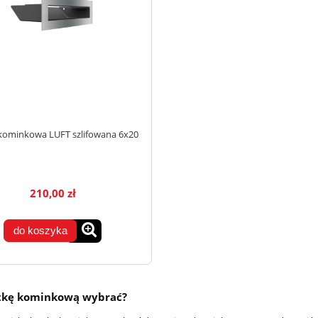
kominkowa LUFT szlifowana 6x20
210,00 zł
do koszyka
atkę kominkową wybrać?