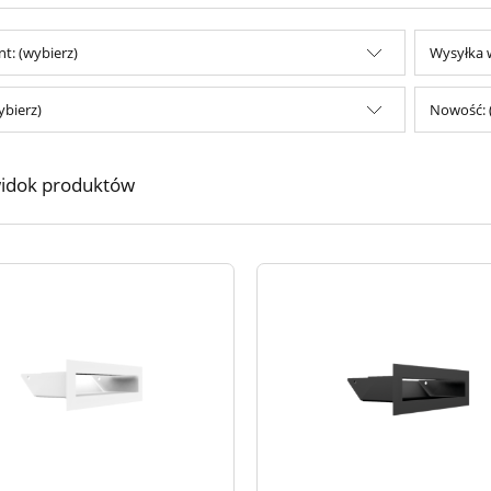
t: (wybierz)
Wysyłka w
ybierz)
Nowość: 
idok produktów