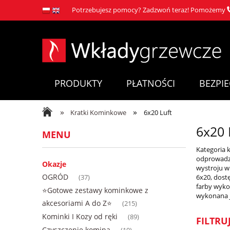
Potrzebujesz pomocy? Zadzwoń teraz! Pomożemy
PRODUKTY
PŁATNOŚCI
BEZPI
»
»
Kratki Kominkowe
6x20 Luft
6x20 
MENU
Kategoria 
odprowadze
Okazje
wystroju w
OGRÓD
6x20, dost
(37)
farby wyko
⭐Gotowe zestawy kominkowe z
wykonana j
akcesoriami A do Z⭐
(215)
Kominki I Kozy od ręki
(89)
FILTRU
Czyszczenie komina