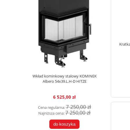
Kratk
Wkład kominkowy stalowy KOMINEK
Albero 54x39.L.H-D HITZE
6 525,00 zł
7 250,00 zł
Cena regularna:
7 250,00 zł
Najniższa cena:
do koszyka