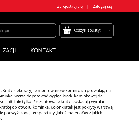
Zarejestruj się
Zaloguj się
Koszyk:
(pusty)
IZACJI
KONTAKT
ft. Kratki dekoracyjne montowane w kominkach pozwalają na
kominka. Warto dopasować wygląd kratki kominkowej do
 Luft i nie tylko. Prezentowane kratki posiadają wymiar
kratkę do otworu kominka. Kolor kratek jest pokryty warstwą
ie podwyższonej temperatury. Jakoś materiałów z jakich
e.