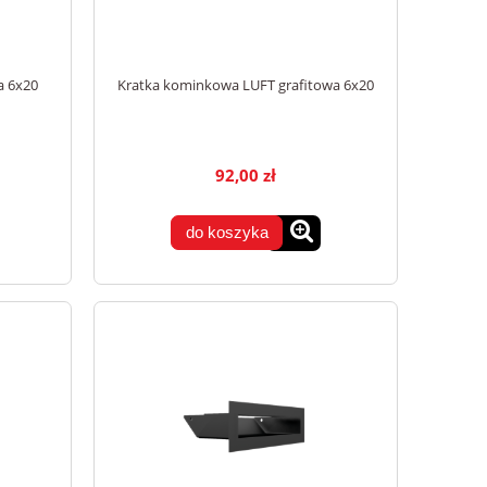
a 6x20
Kratka kominkowa LUFT grafitowa 6x20
92,00 zł
do koszyka