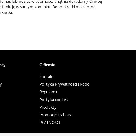
do nas lub wysłać wiadomość, chętnie doradzimy Ci w tej
żną funkcję w samym kominku. Dobór kratki ma istotne
 kratki.
oty
O firmie
kontakt
y
Polityka Prywatności i Rodo
Regulamin
Polityka cookes
Produkty
Promocje i rabaty
PŁATNOŚCI