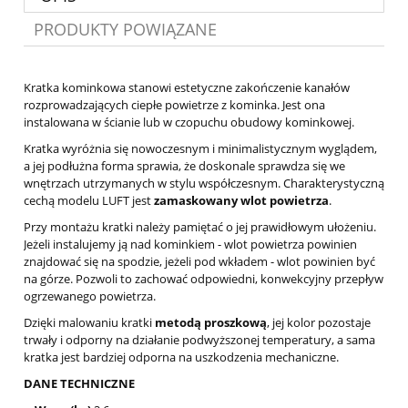
PRODUKTY POWIĄZANE
Kratka kominkowa stanowi estetyczne zakończenie kanałów
rozprowadzających ciepłe powietrze z kominka. Jest ona
instalowana w ścianie lub w czopuchu obudowy kominkowej.
Kratka wyróżnia się nowoczesnym i minimalistycznym wyglądem,
a jej podłużna forma sprawia, że doskonale sprawdza się we
wnętrzach utrzymanych w stylu współczesnym. Charakterystyczną
cechą modelu LUFT jest
zamaskowany wlot powietrza
.
Przy montażu kratki należy pamiętać o jej prawidłowym ułożeniu.
Jeżeli instalujemy ją nad kominkiem - wlot powietrza powinien
znajdować się na spodzie, jeżeli pod wkładem - wlot powinien być
na górze. Pozwoli to zachować odpowiedni, konwekcyjny przepływ
ogrzewanego powietrza.
Dzięki malowaniu kratki
metodą proszkową
, jej kolor pozostaje
trwały i odporny na działanie podwyższonej temperatury, a sama
kratka jest bardziej odporna na uszkodzenia mechaniczne.
DANE TECHNICZNE