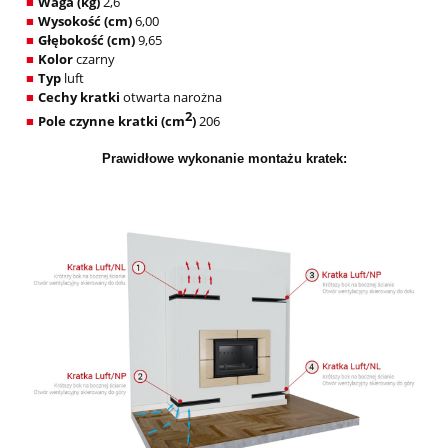
Waga (kg)
2,6
■
Wysokość (cm)
6,00
■
Głębokość (cm)
9,65
■
Kolor
czarny
■
Typ
luft
■
Cechy kratki
otwarta narożna
■
2
Pole czynne kratki (cm
)
206
■
Prawidłowe wykonanie montażu kratek: