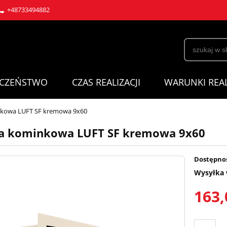
+48733494882
ECZEŃSTWO
CZAS REALIZACJI
WARUNKI REAL
nkowa LUFT SF kremowa 9x60
a kominkowa LUFT SF kremowa 9x60
Dostępno
Wysyłka 
163,