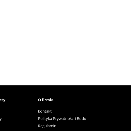
oty
O firmie
kontakt
y
Polityka Prywatności i Rodo
Regulamin