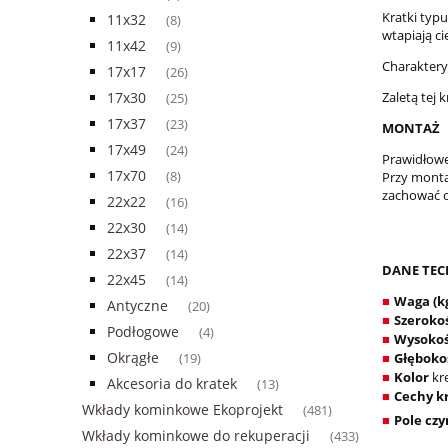
Kratki typ
11x32
(8)
wtapiają c
11x42
(9)
Charaktery
17x17
(26)
Zaletą tej
17x30
(25)
17x37
(23)
MONTAŻ
17x49
(24)
Prawidłowe
17x70
Przy monta
(8)
zachować o
22x22
(16)
22x30
(14)
22x37
(14)
DANE TEC
22x45
(14)
Waga (k
■
Antyczne
(20)
Szeroko
■
Podłogowe
(4)
Wysokoś
■
Okrągłe
Głęboko
(19)
■
Kolor
kr
■
Akcesoria do kratek
(13)
Cechy k
■
Wkłady kominkowe Ekoprojekt
(481)
Pole czy
■
Wkłady kominkowe do rekuperacji
(433)