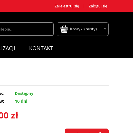
Zarejestruj się
Zaloguj się
Koszyk:
(pusty)
IZACJI
KONTAKT
ść:
Dostępny
w:
10 dni
00 zł