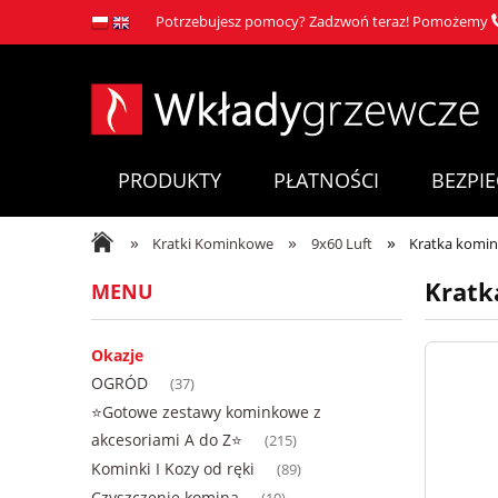
Potrzebujesz pomocy? Zadzwoń teraz! Pomożemy
PRODUKTY
PŁATNOŚCI
BEZPI
»
»
»
Kratki Kominkowe
9x60 Luft
Kratka komi
Kratk
MENU
Okazje
OGRÓD
(37)
⭐Gotowe zestawy kominkowe z
akcesoriami A do Z⭐
(215)
Kominki I Kozy od ręki
(89)
Czyszczenie komina