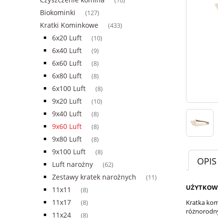
(10)
Biokominki
(127)
Kratki Kominkowe
(433)
6x20 Luft
(10)
6x40 Luft
(9)
6x60 Luft
(8)
6x80 Luft
(8)
6x100 Luft
(8)
9x20 Luft
(10)
9x40 Luft
(8)
9x60 Luft
(8)
9x80 Luft
(8)
9x100 Luft
(8)
OPIS
Luft narożny
(62)
Zestawy kratek narożnych
(11)
UŻYTKOW
11x11
(8)
11x17
Kratka kom
(8)
różnorodny
11x24
(8)