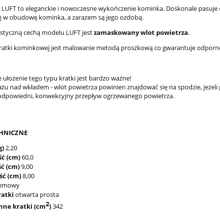
u LUFT to eleganckie i nowoczesne wykończenie kominka. Doskonale pasuje 
ię w obudowę kominka, a zarazem są jego ozdobą.
styczną cechą modelu LUFT jest
zamaskowany wlot powietrza
.
 kratki kominkowej jest malowanie metodą proszkową co gwarantuje odpor
 ułożenie tego typu kratki jest bardzo ważne!
żu nad wkładem - wlot powietrza powinien znajdować się na spodzie, jeżeli
dpowiedni, konwekcyjny przepływ ogrzewanego powietrza.
HNICZNE
g)
2,20
ść (cm)
60,0
ć (cm)
9,00
ść (cm)
8,00
emowy
ratki
otwarta prosta
2
nne kratki (cm
)
342