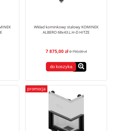
OMINEK
Wkład kominkowy stalowy KOMINEK
ZE
ALBERO 68x43.L.H-D HITZE
7 875,00 zł
8 750,00 zł
do koszyka
promocja