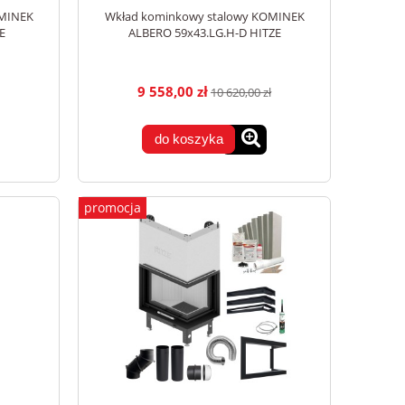
OMINEK
Wkład kominkowy stalowy KOMINEK
E
ALBERO 59x43.LG.H-D HITZE
9 558,00 zł
10 620,00 zł
do koszyka
promocja