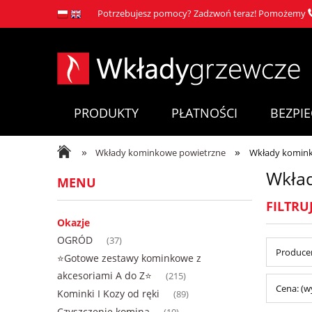
Potrzebujesz pomocy? Zadzwoń teraz! Pomożemy
PRODUKTY
PŁATNOŚCI
BEZPI
»
»
Wkłady kominkowe powietrzne
Wkłady komink
Wkład
MENU
FILTRU
Okazje
OGRÓD
(37)
Producen
⭐Gotowe zestawy kominkowe z
akcesoriami A do Z⭐
(215)
Cena: (w
Kominki I Kozy od ręki
(89)
Czyszczenie komina