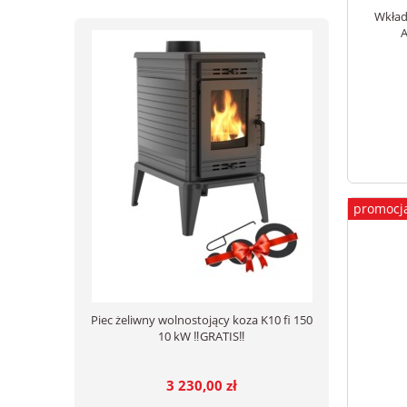
Wkład
A
promocj
Piec żeliwny wolnostojący koza K10 fi 150
10 kW ‼️GRATIS‼️
3 230,00 zł