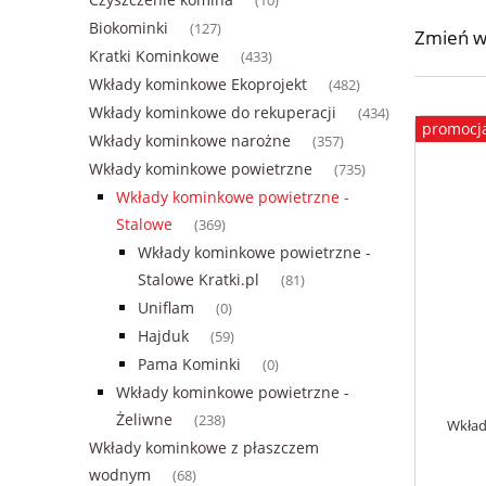
(10)
Biokominki
(127)
Zmień w
Kratki Kominkowe
(433)
Wkłady kominkowe Ekoprojekt
(482)
Wkłady kominkowe do rekuperacji
(434)
promocj
Wkłady kominkowe narożne
(357)
Wkłady kominkowe powietrzne
(735)
Wkłady kominkowe powietrzne -
Stalowe
(369)
Wkłady kominkowe powietrzne -
Stalowe Kratki.pl
(81)
Uniflam
(0)
Hajduk
(59)
Pama Kominki
(0)
Wkłady kominkowe powietrzne -
Żeliwne
(238)
Wkład
Wkłady kominkowe z płaszczem
wodnym
(68)