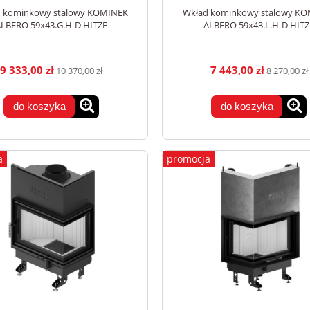
 kominkowy stalowy KOMINEK
Wkład kominkowy stalowy K
LBERO 59x43.G.H-D HITZE
ALBERO 59x43.L.H-D HITZ
9 333,00 zł
7 443,00 zł
10 370,00 zł
8 270,00 zł
do koszyka
do koszyka
a
promocja