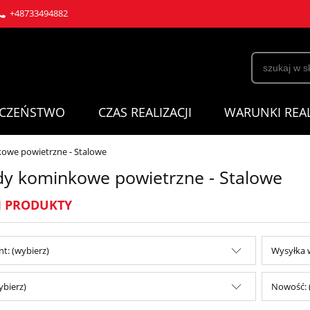
+48733494882
ECZEŃSTWO
CZAS REALIZACJI
WARUNKI REAL
owe powietrzne - Stalowe
y kominkowe powietrzne - Stalowe
J PRODUKTY
t: (wybierz)
Wysyłka w
ybierz)
Nowość: 