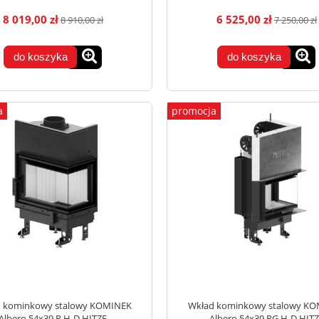
8 019,00 zł
6 525,00 zł
8 910,00 zł
7 250,00 zł
do koszyka
do koszyka
a
promocja
 kominkowy stalowy KOMINEK
Wkład kominkowy stalowy K
Albero 54x39.R.H-D HITZE
Albero 54x39.RG.H-D HIT