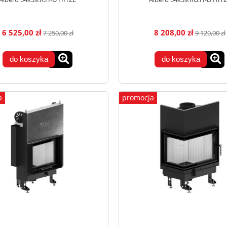
6 525,00 zł
8 208,00 zł
7 250,00 zł
9 120,00 zł
do koszyka
do koszyka
a
promocja