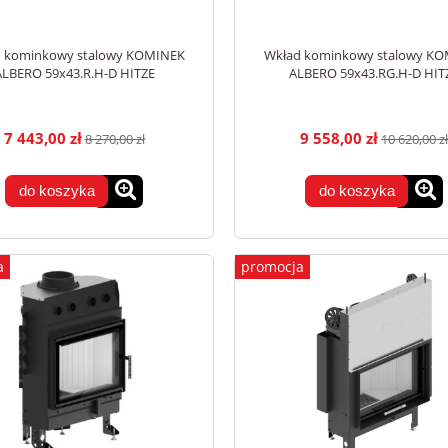
 kominkowy stalowy KOMINEK
Wkład kominkowy stalowy K
ALBERO 59x43.R.H-D HITZE
ALBERO 59x43.RG.H-D HIT
7 443,00 zł
9 558,00 zł
8 270,00 zł
10 620,00 zł
do koszyka
do koszyka
a
promocja