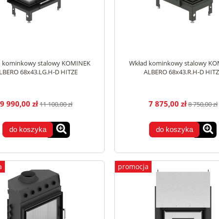
 kominkowy stalowy KOMINEK
Wkład kominkowy stalowy K
LBERO 68x43.LG.H-D HITZE
ALBERO 68x43.R.H-D HITZ
9 990,00 zł
7 875,00 zł
11 100,00 zł
8 750,00 zł
do koszyka
do koszyka
a
promocja