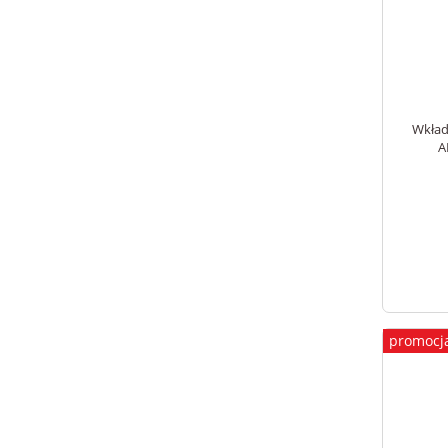
Wkład
A
promocj