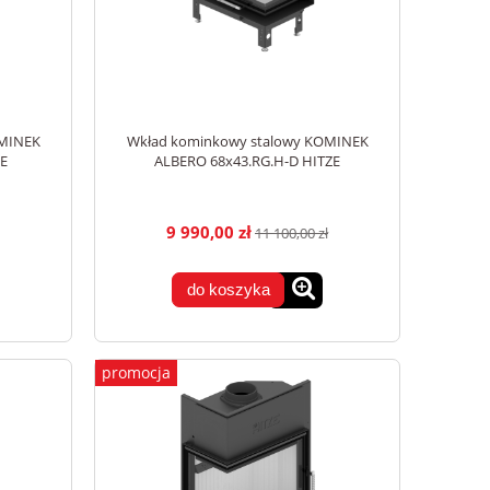
OMINEK
Wkład kominkowy stalowy KOMINEK
E
ALBERO 68x43.RG.H-D HITZE
9 990,00 zł
11 100,00 zł
do koszyka
promocja