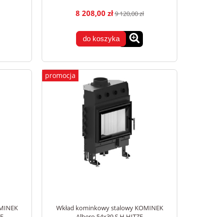
8 208,00 zł
9 120,00 zł
do koszyka
promocja
OMINEK
Wkład kominkowy stalowy KOMINEK
ZE
Albero 54x39.S.H HITZE