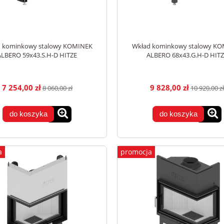
 kominkowy stalowy KOMINEK
Wkład kominkowy stalowy K
ALBERO 59x43.S.H-D HITZE
ALBERO 68x43.G.H-D HIT
7 254,00 zł
9 828,00 zł
8 060,00 zł
10 920,00 zł
do koszyka
do koszyka
a
promocja