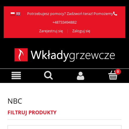
Potrzebujesz pomocy? Zadzwoń teraz! Pomożemy
+48733494882
Zarejestruj się
Zaloguj się
NBC
FILTRUJ PRODUKTY