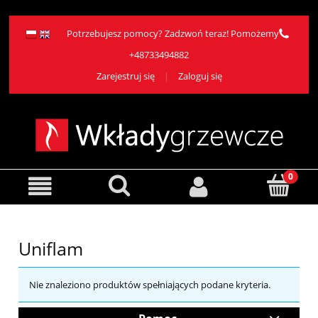
Potrzebujesz pomocy? Zadzwoń teraz! Pomożemy
+48733494882
Zarejestruj się
Zaloguj się
Uniflam
Nie znaleziono produktów spełniających podane kryteria.