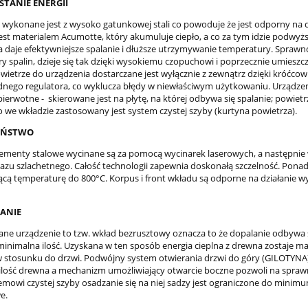
TANIE ENERGII
 wykonane jest z wysoko gatunkowej stali co powoduje że jest odporny na 
est materialem Acumotte, który akumuluje ciepło, a co za tym idzie podwy
a daje efektywniejsze spalanie i dłuższe utrzymywanie temperatury. Sprawn
y spalin, dzieje się tak dzięki wysokiemu czopuchowi i poprzecznie umie
owietrze do urządzenia dostarczane jest wyłącznie z zewnątrz dzięki króćcow
nego regulatora, co wyklucza błędy w niewłaściwym użytkowaniu. Urządzen
ierwotne - skierowane jest na płytę, na której odbywa się spalanie; powietr
we wkładzie zastosowany jest system czystej szyby (kurtyna powietrza).
EŃSTWO
lementy stalowe wycinane są za pomocą wycinarek laserowych, a następni
gazu szlachetnego. Całość technologii zapewnia doskonałą szczelność. Pon
cą tęmperaturę do 800°C. Korpus i front wkładu są odporne na działanie 
ANIE
ne urządzenie to tzw. wkład bezrusztowy oznacza to że dopalanie odbywa si
minimalna ilość. Uzyskana w ten sposób energia cieplna z drewna zostaje m
 stosunku do drzwi. Podwójny system otwierania drzwi do góry (GILOTYNA
ilość drewna a mechanizm umożliwiający otwarcie boczne pozwoli na sprawn
emowi czystej szyby osadzanie się na niej sadzy jest ograniczone do minimum
e.