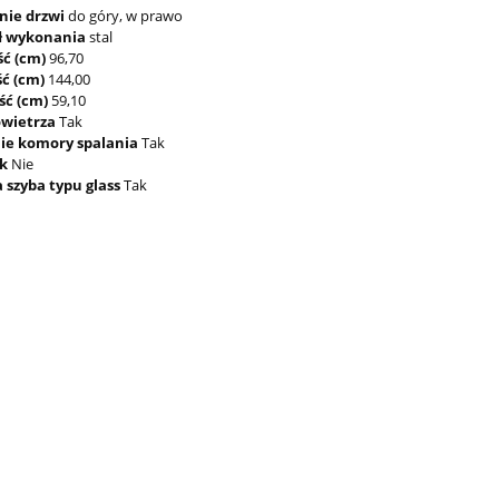
nie drzwi
do góry, w prawo
ł wykonania
stal
ść (cm)
96,70
ć (cm)
144,00
ść (cm)
59,10
owietrza
Tak
ie komory spalania
Tak
ik
Nie
szyba typu glass
Tak