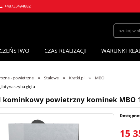
+48733494882
ECZEŃSTWO
CZAS REALIZACJI
WARUNKI REAL
»
»
»
ożne - powietrzne
Stalowe
Kratki.pl
MBO
lotyna szyba gięta
 kominkowy powietrzny kominek MBO 15 
Dostępno
15 3