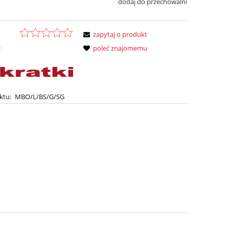
dodaj do przechowalni
zapytaj o produkt
:
poleć znajomemu
ktu:
MBO/L/BS/G/SG