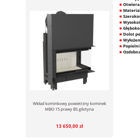
Otwiera
■
Materia
■
Szeroko
■
Wysokoś
■
Głęboko
■
Dolot p
■
Wyłożen
■
Popieln
■
Ozdobna 
■
Wkład kominkowy powietrzny kominek
MBO 15 prawy BS gilotyna
13 650,00 zł