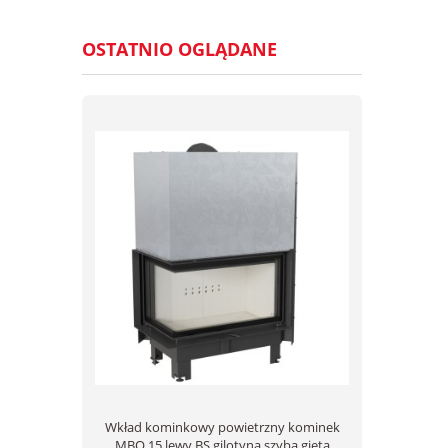
OSTATNIO OGLĄDANE
Wkład kominkowy powietrzny kominek
MBO 15 lewy BS gilotyna szyba gięta