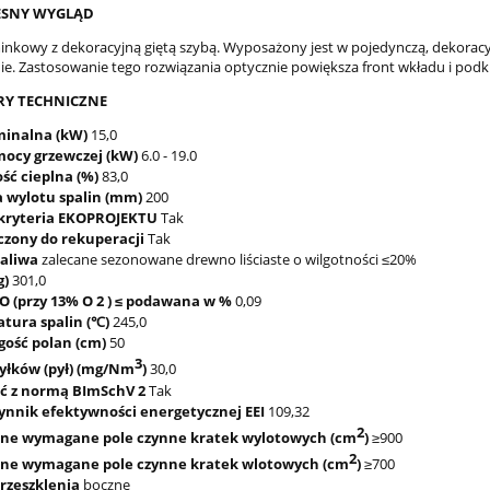
SNY WYGLĄD
nkowy z dekoracyjną giętą szybą. Wyposażony jest w pojedynczą, dekoracyjn
e. Zastosowanie tego rozwiązania optycznie powiększa front wkładu i podkr
Y TECHNICZNE
inalna (kW)
15,0
mocy grzewczej (kW)
6.0 - 19.0
ść cieplna (%)
83,0
a wylotu spalin (mm)
200
 kryteria EKOPROJEKTU
Tak
czony do rekuperacji
Tak
paliwa
zalecane sezonowane drewno liściaste o wilgotności ≤20%
g)
301,0
O (przy 13% O 2 ) ≤ podawana w %
0,09
tura spalin (℃)
245,0
gość polan (cm)
50
3
pyłków (pył) (mg/Nm
)
30,0
ć z normą BImSchV 2
Tak
ynnik efektywności energetycznej EEI
109,32
2
ne wymagane pole czynne kratek wylotowych (cm
)
≥900
2
ne wymagane pole czynne kratek wlotowych (cm
)
≥700
rzeszklenia
boczne