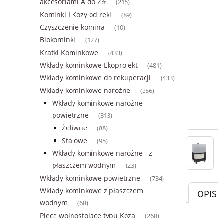
akcesoriami A do Z⭐
(215)
Kominki I Kozy od ręki
(89)
Czyszczenie komina
(10)
Biokominki
(127)
Kratki Kominkowe
(433)
Wkłady kominkowe Ekoprojekt
(481)
Wkłady kominkowe do rekuperacji
(433)
Wkłady kominkowe narożne
(356)
Wkłady kominkowe narożne -
powietrzne
(313)
Żeliwne
(88)
Stalowe
(95)
Wkłady kominkowe narożne - z
płaszczem wodnym
(23)
Wkłady kominkowe powietrzne
(734)
Wkłady kominkowe z płaszczem
OPIS
wodnym
(68)
Piece wolnostojące typu Koza
(268)