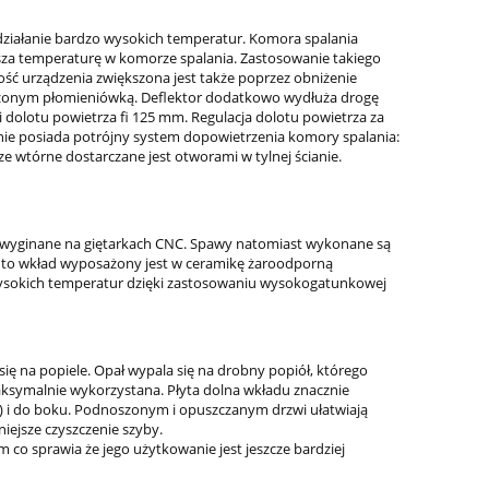
działanie bardzo wysokich temperatur. Komora spalania
ższa temperaturę w komorze spalania. Zastosowanie takiego
ość urządzenia zwiększona jest także poprzez obniżenie
szczonym płomieniówką. Deflektor dodatkowo wydłuża drogę
i dolotu powietrza fi 125 mm. Regulacja dolotu powietrza za
ie posiada potrójny system dopowietrzenia komory spalania:
ze wtórne dostarczane jest otworami w tylnej ścianie.
e wyginane na giętarkach CNC. Spawy natomiast wykonane są
adto wkład wyposażony jest w ceramikę żaroodporną
wysokich temperatur dzięki zastosowaniu wysokogatunkowej
ę na popiele. Opał wypala się na drobny popiół, którego
aksymalnie wykorzystana. Płyta dolna wkładu znacznie
) i do boku. Podnoszonym i opuszczanym drzwi ułatwiają
iejsze czyszczenie szyby.
 co sprawia że jego użytkowanie jest jeszcze bardziej