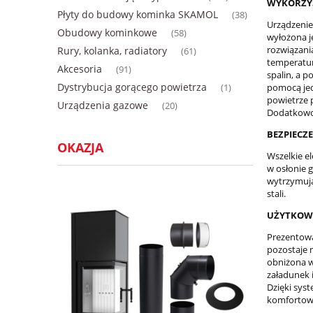
WYKORZYS
Płyty do budowy kominka SKAMOL
(38)
Urządzenie
Obudowy kominkowe
(58)
wyłożona j
rozwiązani
Rury, kolanka, radiatory
(61)
temperatur
Akcesoria
(91)
spalin, a p
Dystrybucja gorącego powietrza
pomocą jed
(1)
powietrze p
Urządzenia gazowe
(20)
Dodatkowo 
BEZPIECZ
OKAZJA
Wszelkie e
w osłonie 
wytrzymują
stali.
UŻYTKOW
Prezentowa
pozostaje 
obniżona w
załadunek 
Dzięki syst
komfortow