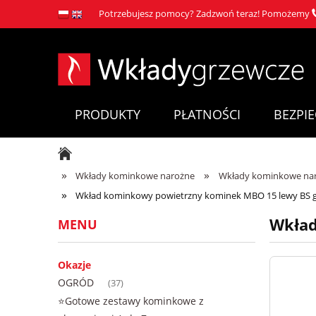
Potrzebujesz pomocy? Zadzwoń teraz! Pomożemy
PRODUKTY
PŁATNOŚCI
BEZPI
»
»
Wkłady kominkowe narożne
Wkłady kominkowe nar
»
Wkład kominkowy powietrzny kominek MBO 15 lewy BS gi
Wkład
MENU
Okazje
OGRÓD
(37)
⭐Gotowe zestawy kominkowe z