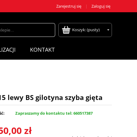
Zarejestruj się
Zaloguj się
Koszyk:
(pusty)
IZACJI
KONTAKT
lewy BS gilotyna szyba gięta
ść:
Zapraszamy do kontaktu tel: 660517387
50,00 zł