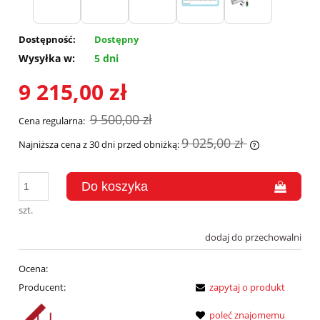
Dostępność:
Dostępny
Wysyłka w:
5 dni
9 215,00 zł
9 500,00 zł
Cena regularna:
9 025,00 zł
Najniższa cena z 30 dni przed obniżką:
Jeżeli produk
30 dni, wyświ
momentu, kie
sprzedaży.
szt.
dodaj do przechowalni
Ocena:
Producent:
zapytaj o produkt
poleć znajomemu