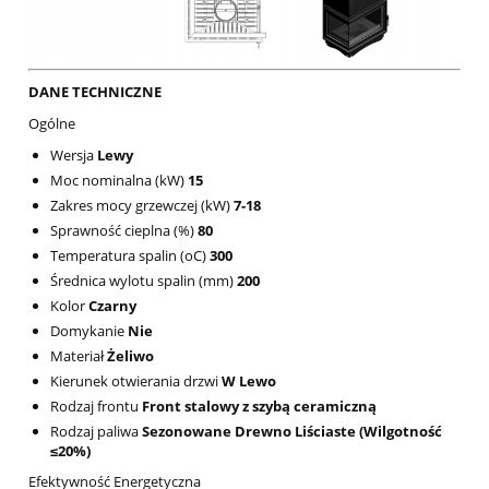
DANE TECHNICZNE
Ogólne
Wersja
Lewy
Moc nominalna (kW)
15
Zakres mocy grzewczej (kW)
7-18
Sprawność cieplna (%)
80
Temperatura spalin (oC)
300
Średnica wylotu spalin (mm)
200
Kolor
Czarny
Domykanie
Nie
Materiał
Żeliwo
Kierunek otwierania drzwi
W Lewo
Rodzaj frontu
Front stalowy z szybą ceramiczną
Rodzaj paliwa
Sezonowane Drewno Liściaste (Wilgotność
≤20%)
Efektywność Energetyczna