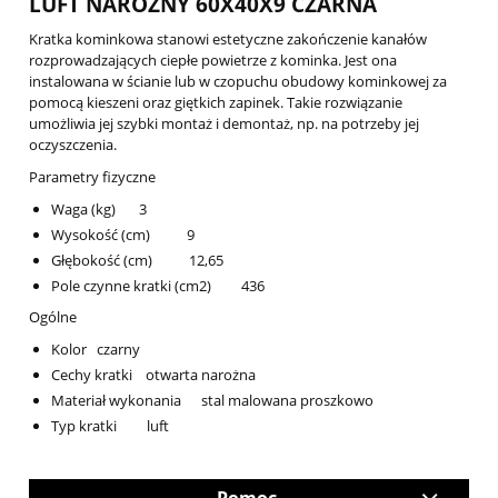
LUFT NAROŻNY 60X40X9 CZARNA
Kratka kominkowa stanowi estetyczne zakończenie kanałów
rozprowadzających ciepłe powietrze z kominka. Jest ona
instalowana w ścianie lub w czopuchu obudowy kominkowej za
pomocą kieszeni oraz giętkich zapinek. Takie rozwiązanie
umożliwia jej szybki montaż i demontaż, np. na potrzeby jej
oczyszczenia.
Parametry fizyczne
Waga (kg) 3
Wysokość (cm) 9
Głębokość (cm) 12,65
Pole czynne kratki (cm2) 436
Ogólne
Kolor czarny
Cechy kratki otwarta narożna
Materiał wykonania stal malowana proszkowo
Typ kratki luft
Pomoc