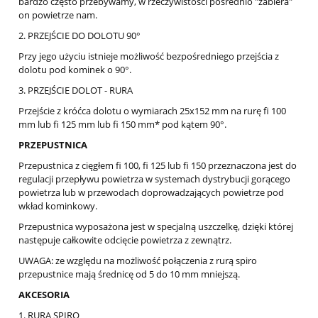
bardzo często przebywamy, w rzeczywistości pośrednio "zabiera"
on powietrze nam.
2. PRZEJŚCIE DO DOLOTU 90°
Przy jego użyciu istnieje możliwość bezpośredniego przejścia z
dolotu pod kominek o 90°.
3. PRZEJŚCIE DOLOT - RURA
Przejście z króćca dolotu o wymiarach 25x152 mm na rurę fi 100
mm lub fi 125 mm lub fi 150 mm* pod kątem 90°.
PRZEPUSTNICA
Przepustnica z cięgłem fi 100, fi 125 lub fi 150 przeznaczona jest do
regulacji przepływu powietrza w systemach dystrybucji gorącego
powietrza lub w przewodach doprowadzających powietrze pod
wkład kominkowy.
Przepustnica wyposażona jest w specjalną uszczelkę, dzięki której
następuje całkowite odcięcie powietrza z zewnątrz.
UWAGA: ze względu na możliwość połączenia z rurą spiro
przepustnice mają średnicę od 5 do 10 mm mniejszą.
AKCESORIA
1. RURA SPIRO