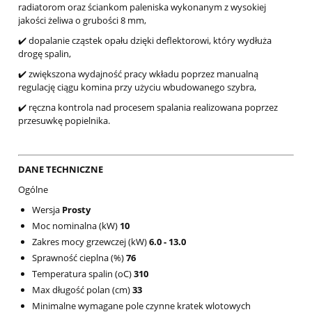
radiatorom oraz ściankom paleniska wykonanym z wysokiej
jakości żeliwa o grubości 8 mm,
✔️ dopalanie cząstek opału dzięki deflektorowi, który wydłuża
drogę spalin,
✔️ zwiększona wydajność pracy wkładu poprzez manualną
regulację ciągu komina przy użyciu wbudowanego szybra,
✔️ ręczna kontrola nad procesem spalania realizowana poprzez
przesuwkę popielnika.
DANE TECHNICZNE
Ogólne
Wersja
Prosty
Moc nominalna (kW)
10
Zakres mocy grzewczej (kW)
6.0 - 13.0
Sprawność cieplna (%)
76
Temperatura spalin (oC)
310
Max długość polan (cm)
33
Minimalne wymagane pole czynne kratek wlotowych