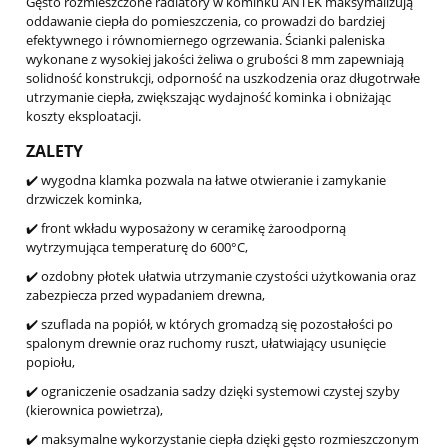
Gęsto rozmieszczone radiatory w kominku ANTEK maksymalizują
oddawanie ciepła do pomieszczenia, co prowadzi do bardziej
efektywnego i równomiernego ogrzewania. Ścianki paleniska
wykonane z wysokiej jakości żeliwa o grubości 8 mm zapewniają
solidność konstrukcji, odporność na uszkodzenia oraz długotrwałe
utrzymanie ciepła, zwiększając wydajność kominka i obniżając
koszty eksploatacji.
ZALETY
✔️ wygodna klamka pozwala na łatwe otwieranie i zamykanie
drzwiczek kominka,
✔️ front wkładu wyposażony w ceramikę żaroodporną
wytrzymująca temperaturę do 600°C,
✔️ ozdobny płotek ułatwia utrzymanie czystości użytkowania oraz
zabezpiecza przed wypadaniem drewna,
✔️ szuflada na popiół, w których gromadzą się pozostałości po
spalonym drewnie oraz ruchomy ruszt, ułatwiający usunięcie
popiołu,
✔️ ograniczenie osadzania sadzy dzięki systemowi czystej szyby
(kierownica powietrza),
✔️ maksymalne wykorzystanie ciepła dzięki gęsto rozmieszczonym