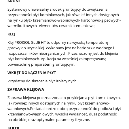
GRUNT
Systemowy uniwersalny środek gruntujący do zwiększenia
przyczepności płyt kominkowych, jak również innych dostępnych
na rynku płyt:- krzemianowo-wapniowych- kartonowo-gipsowych-
wermikulitowych- elementów ceramiki cementowej
KLEJ
Klej PROISOL GLUE HT to odporny na wysoką temperaturę
gotowy do użycia klej. Wykonany jest na bazie szkła wodnego i
rozpuszczalników nieorganicznych. Przeznaczony jest do klejenia
płyt kominkowych. Aplikacja na wcześniej zaimpregowaną
powierzchnię preparatem gruntującym.
WKRĘT DO ŁĄCZENIA PŁYT
Przydatny do skręcenia płyt izolacyjnych.
ZAPRAWA KLEJOWA
Zaprawa klejowa przeznaczona do przyklejania płyt kominkowych,
jak również innych dostępnych na rynku płyt krzemianowo-
wapniowych.Posiada bardzo dobrą przyczepność do podłoża i płyt
krzemianowo-wapniowych, wysoką wydajność, dużą podatność
na obróbkę oraz optymalne parametry fizyczne.
KOŁEK