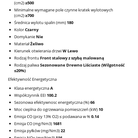
(cm2)
≥500
Minimalne wymagane pole czynne kratek wylotowych
(cm2)
≥700
Średnica wylotu spalin (mm)
180
Kolor
Czarny
Domykanie
Nie
Materiał
Żeliwo
Kierunek otwierania drzwi
W Lewo
Rodzaj frontu
Front stalowy z szybą malowaną
Rodzaj paliwa
Sezonowane Drewno Liściaste (Wilgotność
≤20%)
Efektywność Energetyczna
Klasa energetyczna
A
Współczynnik EEI
100.2
Sezonowa efektywnosc energetyczna (%)
66
Moc cieplna do ogrzewania pomieszczeń (kW)
10
Emisja CO (przy 13% O2) ≤ podawana w %
0.14
Emisja CO (mg/Nm3)
1681
Emisja pyłków (mg/Nm3)
22
Emisja NOx (mg/Nm3)
116