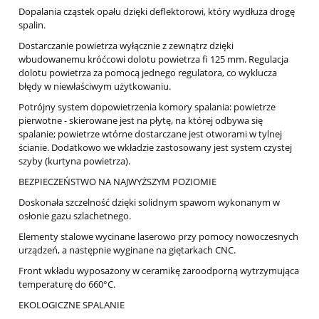
Dopalania cząstek opału dzięki deflektorowi, który wydłuża drogę
spalin.
Dostarczanie powietrza wyłącznie z zewnątrz dzięki
wbudowanemu króćcowi dolotu powietrza fi 125 mm. Regulacja
dolotu powietrza za pomocą jednego regulatora, co wyklucza
błędy w niewłaściwym użytkowaniu.
Potrójny system dopowietrzenia komory spalania: powietrze
pierwotne - skierowane jest na płytę, na której odbywa się
spalanie; powietrze wtórne dostarczane jest otworami w tylnej
ścianie. Dodatkowo we wkładzie zastosowany jest system czystej
szyby (kurtyna powietrza).
BEZPIECZEŃSTWO NA NAJWYŻSZYM POZIOMIE
Doskonała szczelność dzięki solidnym spawom wykonanym w
osłonie gazu szlachetnego.
Elementy stalowe wycinane laserowo przy pomocy nowoczesnych
urządzeń, a następnie wyginane na giętarkach CNC.
Front wkładu wyposażony w ceramikę żaroodporną wytrzymująca
temperaturę do 660°C.
EKOLOGICZNE SPALANIE