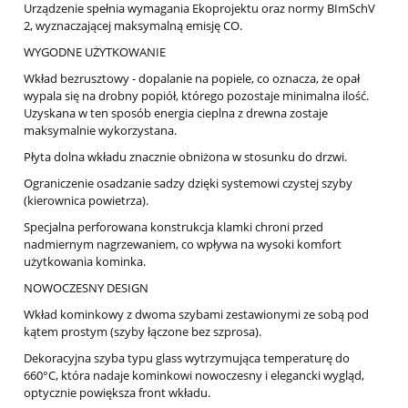
Urządzenie spełnia wymagania Ekoprojektu oraz normy BImSchV
2, wyznaczającej maksymalną emisję CO.
WYGODNE UŻYTKOWANIE
Wkład bezrusztowy - dopalanie na popiele, co oznacza, że opał
wypala się na drobny popiół, którego pozostaje minimalna ilość.
Uzyskana w ten sposób energia cieplna z drewna zostaje
maksymalnie wykorzystana.
Płyta dolna wkładu znacznie obniżona w stosunku do drzwi.
Ograniczenie osadzanie sadzy dzięki systemowi czystej szyby
(kierownica powietrza).
Specjalna perforowana konstrukcja klamki chroni przed
nadmiernym nagrzewaniem, co wpływa na wysoki komfort
użytkowania kominka.
NOWOCZESNY DESIGN
Wkład kominkowy z dwoma szybami zestawionymi ze sobą pod
kątem prostym (szyby łączone bez szprosa).
Dekoracyjna szyba typu glass wytrzymująca temperaturę do
660°C, która nadaje kominkowi nowoczesny i elegancki wygląd,
optycznie powiększa front wkładu.