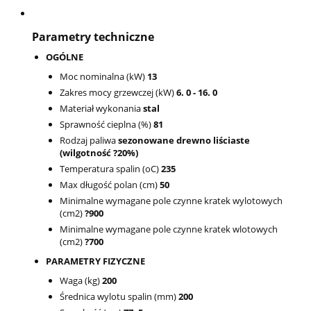
Parametry techniczne
OGÓLNE
Moc nominalna (kW)
13
Zakres mocy grzewczej (kW)
6. 0 - 16. 0
Materiał wykonania
stal
Sprawność cieplna (%)
81
Rodzaj paliwa
sezonowane drewno liściaste
(wilgotność ?20%)
Temperatura spalin (oC)
235
Max długość polan (cm)
50
Minimalne wymagane pole czynne kratek wylotowych
(cm2)
?900
Minimalne wymagane pole czynne kratek wlotowych
(cm2)
?700
PARAMETRY FIZYCZNE
Waga (kg)
200
Średnica wylotu spalin (mm)
200