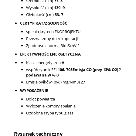
Szerokość (cm)
77. 5
Wysokość (cm)
139. 9
Głębokość (cm)
53. 7
CERTYFIKAT/ZGODNOŚĆ
spełnia kryteria EKOPROJEKTU
Przeznaczony do rekuperacji
Zgodność z normą BImSchV 2
EFEKTYWNOŚĆ ENERGETYCZNA
Klasa energetyczna
A
współczynnik EEI
106. 705Emisja CO (przy 13% O2) ?
podawana w % 0
Emisja pyłków (pył) (mg/Nm3)
27
WYPOSAŻENIE
Dolot powietrza
Wyłożenie komory spalania
Ozdobna szyba typu glass
Rysunek techniczny