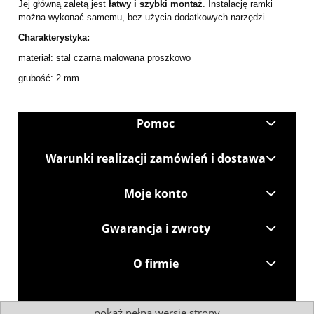
Jej główną zaletą jest
łatwy i szybki montaż
. Instalację ramki
można wykonać samemu, bez użycia dodatkowych narzędzi.
Charakterystyka:
materiał: stal czarna malowana proszkowo
grubość: 2 mm.
Pomoc
Warunki realizacji zamówień i dostawa
Moje konto
Gwarancja i zwroty
O firmie
pokaż pełną wersję strony