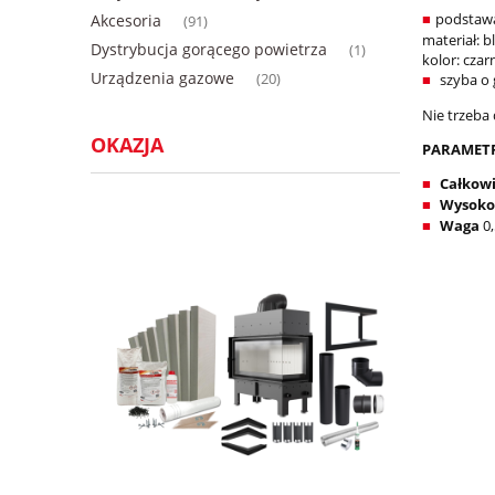
podstaw
Akcesoria
■
(91)
materiał: 
Dystrybucja gorącego powietrza
(1)
kolor: czar
Urządzenia gazowe
szyba o
(20)
■
Nie trzeb
OKAZJA
PARAMETR
Całkowi
■
Wysoko
■
Waga
0,
■