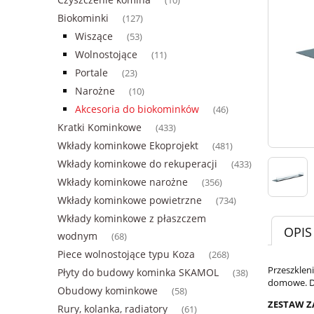
(10)
Biokominki
(127)
Wiszące
(53)
Wolnostojące
(11)
Portale
(23)
Narożne
(10)
Akcesoria do biokominków
(46)
Kratki Kominkowe
(433)
Wkłady kominkowe Ekoprojekt
(481)
Wkłady kominkowe do rekuperacji
(433)
Wkłady kominkowe narożne
(356)
Wkłady kominkowe powietrzne
(734)
Wkłady kominkowe z płaszczem
OPIS
wodnym
(68)
Piece wolnostojące typu Koza
(268)
Przeszklen
Płyty do budowy kominka SKAMOL
(38)
domowe. Dz
Obudowy kominkowe
(58)
ZESTAW Z
Rury, kolanka, radiatory
(61)