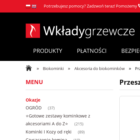
Potrzebujesz pomocy? Zadzwoń teraz! Pomożemy
PRODUKTY
PŁATNOŚCI
BEZPI
»
»
»
Biokominki
Akcesoria do biokominków
Pr
Przes
MENU
Okazje
OGRÓD
(37)
⭐Gotowe zestawy kominkowe z
akcesoriami A do Z⭐
(215)
Kominki I Kozy od ręki
(89)
Czyszczenie komina