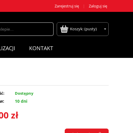
Zarejestruj się
Zaloguj się
Koszyk:
(pusty)
IZACJI
KONTAKT
ść:
Dostępny
w:
10 dni
00 zł