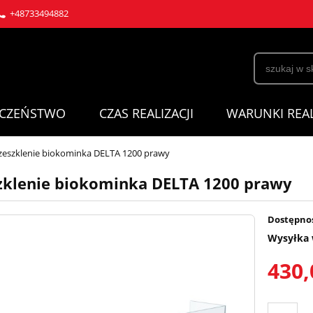
+48733494882
ECZEŃSTWO
CZAS REALIZACJI
WARUNKI REAL
zeszklenie biokominka DELTA 1200 prawy
zklenie biokominka DELTA 1200 prawy
Dostępno
Wysyłka 
430,