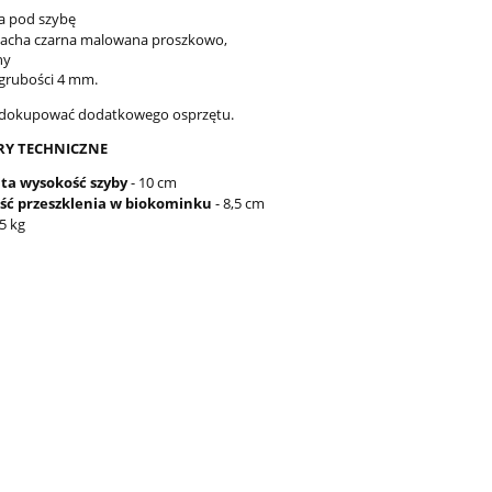
a pod szybę
blacha czarna malowana proszkowo,
ny
 grubości 4 mm.
a dokupować dodatkowego osprzętu.
Y TECHNICZNE
ta wysokość szyby
- 10 cm
ść przeszklenia w biokominku
- 8,5 cm
5 kg