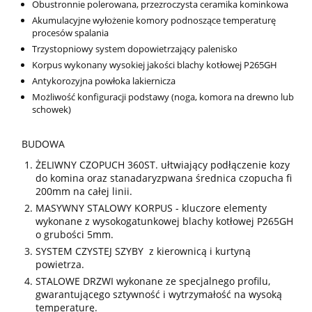
Obustronnie polerowana, przezroczysta ceramika kominkowa
Akumulacyjne wyłożenie komory podnoszące temperaturę
procesów spalania
Trzystopniowy system dopowietrzający palenisko
Korpus wykonany wysokiej jakości blachy kotłowej P265GH
Antykorozyjna powłoka lakiernicza
Możliwość konfiguracji podstawy (noga, komora na drewno lub
schowek)
BUDOWA
ŻELIWNY CZOPUCH 360ST. ułtwiający podłączenie kozy
do komina oraz stanadaryzpwana średnica czopucha fi
200mm na całej linii.
MASYWNY STALOWY KORPUS - kluczore elementy
wykonane z wysokogatunkowej blachy kotłowej P265GH
o grubości 5mm.
SYSTEM CZYSTEJ SZYBY z kierownicą i kurtyną
powietrza.
STALOWE DRZWI wykonane ze specjalnego profilu,
gwarantującego sztywność i wytrzymałość na wysoką
temperaturę.