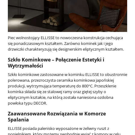
Piec wolnostojący ELLISSE to nowoczesna konstrukcja cechująca
się ponadczasowym kształtem. Zarówno kominek jak i jego
drzwiczki charakteryzują się designerskim eliptycznym kształtem.
Szkło Kominkowe – Połączenie Estetyki i
Wytrzymałości
Szkło kominkowe zastosowane w kominku ELLISSE to obustronnie
polerowana, przezroczysta ceramika kominkowa japońskiej
produkcji, wytrzymująca temperaturę do 800°C. Przeszklenie
kominka składa się ze stalowej ramy oraz giętej szyby o
eliptycznym kształcie, na którą została naniesiona ozdobna
powłoka typu DECOR.
Zaawansowane Rozwiązania w Komorze
Spalania
ELLISSE posiada palenisko wyposażone w żeliwny ruszt z
popielnikiem, który możemy swobodnie wyjąć z komory w celu