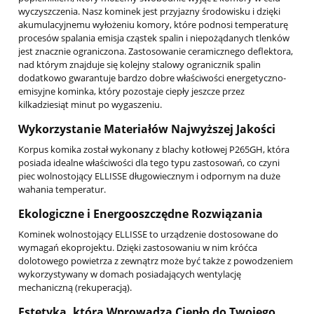
wyczyszczenia. Nasz kominek jest przyjazny środowisku i dzięki
akumulacyjnemu wyłożeniu komory, które podnosi temperaturę
procesów spalania emisja cząstek spalin i niepożądanych tlenków
jest znacznie ograniczona. Zastosowanie ceramicznego deflektora,
nad którym znajduje się kolejny stalowy ogranicznik spalin
dodatkowo gwarantuje bardzo dobre właściwości energetyczno-
emisyjne kominka, który pozostaje ciepły jeszcze przez
kilkadziesiąt minut po wygaszeniu.
Wykorzystanie Materiałów Najwyższej Jakości
Korpus komika został wykonany z blachy kotłowej P265GH, która
posiada idealne właściwości dla tego typu zastosowań, co czyni
piec wolnostojący ELLISSE długowiecznym i odpornym na duże
wahania temperatur.
Ekologiczne i Energooszczędne Rozwiązania
Kominek wolnostojący ELLISSE to urządzenie dostosowane do
wymagań ekoprojektu. Dzięki zastosowaniu w nim króćca
dolotowego powietrza z zewnątrz może być także z powodzeniem
wykorzystywany w domach posiadających wentylację
mechaniczną (rekuperacją).
Estetyka, która Wprowadza Ciepło do Twojego