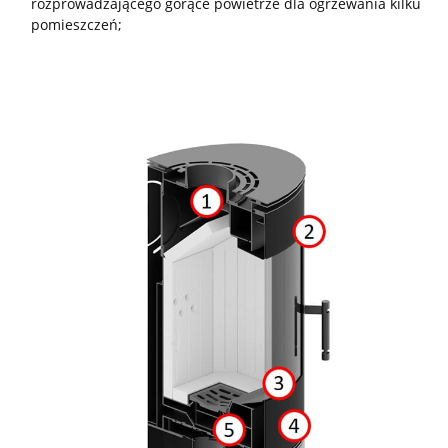
rozprowadzającego gorące powietrze dla ogrzewania kilku
pomieszczeń;