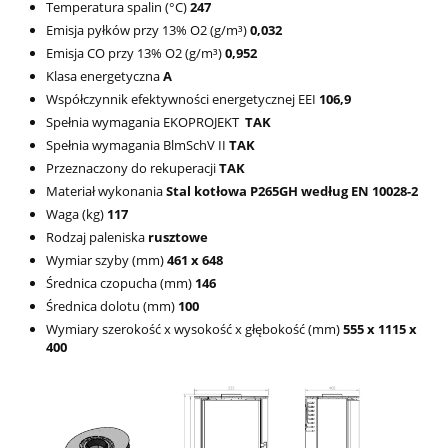
Temperatura spalin (°C)
247
Emisja pyłków przy 13% O2 (g/m³)
0,032
Emisja CO przy 13% O2 (g/m³)
0,952
Klasa energetyczna
A
Współczynnik efektywności energetycznej EEI
106,9
Spełnia wymagania EKOPROJEKT
TAK
Spełnia wymagania BlmSchV II
TAK
Przeznaczony do rekuperacji
TAK
Materiał wykonania
Stal kotłowa P265GH według EN 10028-2
Waga (kg)
117
Rodzaj paleniska
rusztowe
Wymiar szyby (mm)
461 x 648
Średnica czopucha (mm)
146
Średnica dolotu (mm)
100
Wymiary szerokość x wysokość x głębokość (mm)
555 x 1115 x
400