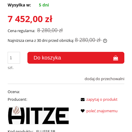
Wysyłka w:
5 dni
7 452,00 zł
8 280,00 zł
Cena regularna:
8 280,00 zł
Najniższa cena z 30 dni przed obniżką:
Jeżeli produk
30 dni, wyświ
momentu, kie
sprzedaży.
szt.
dodaj do przechowalni
Ocena:
Producent:
zapytaj o produkt
poleć znajomemu
Kod produktu:
ELLISSE SB