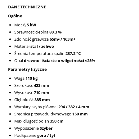
DANE TECHNICZNE
Ogólne
Moc
6,5 kW
Sprawność cieplna
80,3 %
Zdolność grzewcza
65m² / 163m³
Materiał
stal / żeliwo
Średnia temperatura spalin
237,2 °C
Opał
drewno liściaste o wilgotności ≤25%
Parametry fizyczne
Waga
110 kg
Szerokość
423 mm
Wysokość
710 mm
Głębokość
385 mm
Wymiary szyby głównej
294 / 382 / 4 mm
Średnica przewodu dymowego
150 mm
Max długość polan
350 cm
Wyposażenie
Szyber
Podłączenie
góra / tył