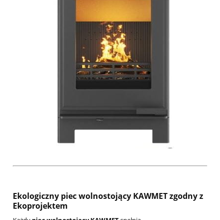
Ekologiczny piec wolnostojący KAWMET zgodny z
Ekoprojektem
Każdy
piec wolnostojący KAWMET
spełnia