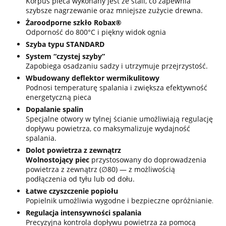
Korpus pieca wykonany jest ze stali, co zapewnia
szybsze nagrzewanie oraz mniejsze zużycie drewna.
Żaroodporne szkło Robax®
Odporność do 800°C i piękny widok ognia
Szyba typu STANDARD
System “czystej szyby”
Zapobiega osadzaniu sadzy i utrzymuje przejrzystość.
Wbudowany deflektor wermikulitowy
Podnosi temperaturę spalania i zwiększa efektywność
energetyczną pieca
Dopalanie spalin
Specjalne otwory w tylnej ścianie umożliwiają regulację
dopływu powietrza, co maksymalizuje wydajność
spalania.
Dolot powietrza z zewnątrz
Wolnostojący piec
przystosowany do doprowadzenia
powietrza z zewnątrz (∅80) — z możliwością
podłączenia od tyłu lub od dołu.
Łatwe czyszczenie popiołu
Popielnik umożliwia wygodne i bezpieczne opróżnianie.
Regulacja intensywności spalania
Precyzyjna kontrola dopływu powietrza za pomocą