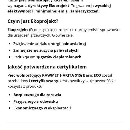
wymagania
dyrektywy Ekoprojekt
. To gwarancja
wysokiej
efektywności
i
minimalnej emisji zanieczyszczeń
.
Czym jest Ekoprojekt?
Ekoprojekt
(Ecodesign) to europejskie normy emisji i sprawności
dla urządzeń grzewczych. Główne cele:
Zwiększenie udziału
energii odnawialnej
Zmniejszenie zużycia paliw stałych
Redukcja emisji
gazów cieplarnianych
Jakość potwierdzona certyfikatem
P
iec wolnostojący
KAWMET HARITA S15i Basic ECO
został
przebadany i
certyfikowany
. Użytkownik zyskuje pewność, że
korzysta z produktu:
Bezpiecznego dla zdrowia
Przyjaznego środowisku
Ekonomicznego w eksploatacji