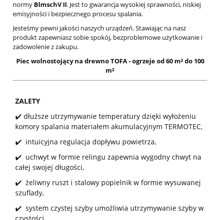
normy
BlmschV II
. Jest to gwarancja wysokiej sprawności, niskiej
emisyjności i bezpiecznego procesu spalania.
Jesteśmy pewni jakości naszych urządzeń. Stawiając na nasz
produkt zapewniasz sobie spokój, bezproblemowe użytkowanie i
zadowolenie z zakupu.
Piec wolnostojący na drewno TOFA - ogrzeje od 60 m² do 100
m²
ZALETY
✔️ dłuższe utrzymywanie temperatury dzięki wyłożeniu
komory spalania materiałem akumulacyjnym TERMOTEC,
✔️ intuicyjna regulacja dopływu powietrza,
✔️ uchwyt w formie relingu zapewnia wygodny chwyt na
całej swojej długości,
✔️ żeliwny ruszt i stalowy popielnik w formie wysuwanej
szuflady,
✔️ system czystej szyby umożliwia utrzymywanie szyby w
czystości,