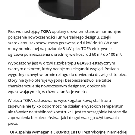
Piec wolnostojący
TOFA
opalany drewnem stanowi harmonijne
połączenie nowoczesności i uniwersalnego designu. Dzięki
szerokiemu zakresowi mocy grzewczej od 6 kW do 10 kW oraz
mocy nominalnej na poziomie 8 kW, piec TOFA efektywnie
ogrzewa pomieszczenia o średniej wielkości od 60 m² do 100 m².
Wyposażony jest w drzwi z szybą typu
GLASS
z estetycznym
czarnym dekorem, który nadaje mu elegancki wygląd. Posiada
wygodny uchwyt w formie relingu do otwierania drzwi. Jest to piec,
który nie tylko oferuje wygodę i bezpieczeństwo, ale także
charakteryzuje się nowoczesnym designem, doskonale
wpasowującym się w różne aranżacje wnętrz.
W piecu TOFA zastosowano wysokogatunkową stal, która
zapewnia nie tylko odporność na działanie wysokich temperatur,
ale również na stabilność konstrukcji. Jest to szczególnie istotne dla
zapewnienia bezpieczeństwa, jak i długotrwałego użytkowania
pieca.
TOFA spełnia wymagania
EKOPROJEKTU
i restrykcyjnej niemieckiej