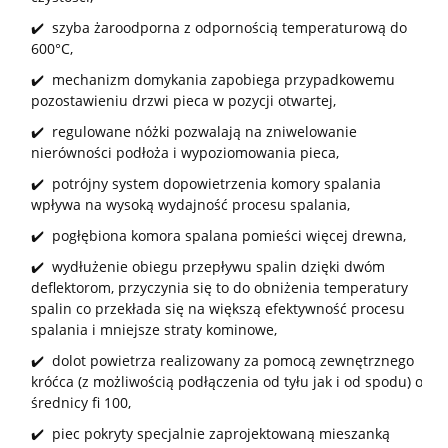
✔️ szyba żaroodporna z odpornością temperaturową do
600°C,
✔️ mechanizm domykania zapobiega przypadkowemu
pozostawieniu drzwi pieca w pozycji otwartej,
✔️ regulowane nóżki pozwalają na zniwelowanie
nierówności podłoża i wypoziomowania pieca,
✔️ potrójny system dopowietrzenia komory spalania
wpływa na wysoką wydajność procesu spalania,
✔️ pogłębiona komora spalana pomieści więcej drewna,
✔️ wydłużenie obiegu przepływu spalin dzięki dwóm
deflektorom, przyczynia się to do obniżenia temperatury
spalin co przekłada się na większą efektywność procesu
spalania i mniejsze straty kominowe,
✔️ dolot powietrza realizowany za pomocą zewnętrznego
króćca (z możliwością podłączenia od tyłu jak i od spodu) o
średnicy fi 100,
✔️ piec pokryty specjalnie zaprojektowaną mieszanką