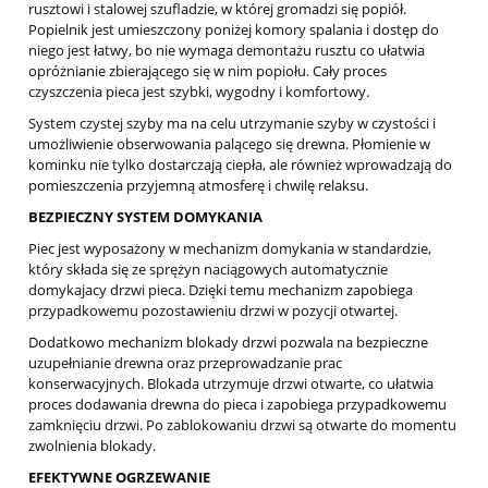
rusztowi i stalowej szufladzie, w której gromadzi się popiół.
Popielnik jest umieszczony poniżej komory spalania i dostęp do
niego jest łatwy, bo nie wymaga demontażu rusztu co ułatwia
opróżnianie zbierającego się w nim popiołu. Cały proces
czyszczenia pieca jest szybki, wygodny i komfortowy.
System czystej szyby ma na celu utrzymanie szyby w czystości i
umożliwienie obserwowania palącego się drewna. Płomienie w
kominku nie tylko dostarczają ciepła, ale również wprowadzają do
pomieszczenia przyjemną atmosferę i chwilę relaksu.
BEZPIECZNY SYSTEM DOMYKANIA
Piec jest wyposażony w mechanizm domykania w standardzie,
który składa się ze sprężyn naciągowych automatycznie
domykajacy drzwi pieca. Dzięki temu mechanizm zapobiega
przypadkowemu pozostawieniu drzwi w pozycji otwartej.
Dodatkowo mechanizm blokady drzwi pozwala na bezpieczne
uzupełnianie drewna oraz przeprowadzanie prac
konserwacyjnych. Blokada utrzymuje drzwi otwarte, co ułatwia
proces dodawania drewna do pieca i zapobiega przypadkowemu
zamknięciu drzwi. Po zablokowaniu drzwi są otwarte do momentu
zwolnienia blokady.
EFEKTYWNE OGRZEWANIE