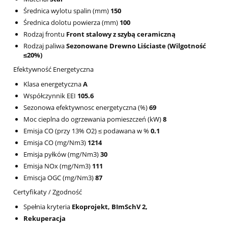
Średnica wylotu spalin (mm)
150
Średnica dolotu powierza (mm)
100
Rodzaj frontu
Front stalowy z szybą ceramiczną
Rodzaj paliwa
Sezonowane Drewno Liściaste (Wilgotność
≤20%)
Efektywność Energetyczna
Klasa energetyczna
A
Współczynnik EEI
105.6
Sezonowa efektywnosc energetyczna (%)
69
Moc cieplna do ogrzewania pomieszczeń (kW)
8
Emisja CO (przy 13% O2) ≤ podawana w %
0.1
Emisja CO (mg/Nm3)
1214
Emisja pyłków (mg/Nm3)
30
Emisja NOx (mg/Nm3)
111
Emiscja OGC (mg/Nm3)
87
Certyfikaty / Zgodność
Spełnia kryteria
Ekoprojekt, BImSchV 2,
Rekuperacja