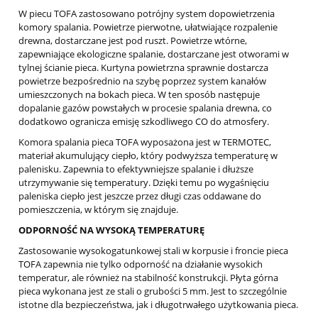
W piecu TOFA zastosowano potrójny system dopowietrzenia
komory spalania. Powietrze pierwotne, ułatwiające rozpalenie
drewna, dostarczane jest pod ruszt. Powietrze wtórne,
zapewniające ekologiczne spalanie, dostarczane jest otworami w
tylnej ścianie pieca. Kurtyna powietrzna sprawnie dostarcza
powietrze bezpośrednio na szybę poprzez system kanałów
umieszczonych na bokach pieca. W ten sposób następuje
dopalanie gazów powstałych w procesie spalania drewna, co
dodatkowo ogranicza emisję szkodliwego CO do atmosfery.
Komora spalania pieca TOFA wyposażona jest w TERMOTEC,
materiał akumulujący ciepło, który podwyższa temperaturę w
palenisku. Zapewnia to efektywniejsze spalanie i dłuższe
utrzymywanie się temperatury. Dzięki temu po wygaśnięciu
paleniska ciepło jest jeszcze przez długi czas oddawane do
pomieszczenia, w którym się znajduje.
ODPORNOŚĆ NA WYSOKĄ TEMPERATURĘ
Zastosowanie wysokogatunkowej stali w korpusie i froncie pieca
TOFA zapewnia nie tylko odporność na działanie wysokich
temperatur, ale również na stabilność konstrukcji. Płyta górna
pieca wykonana jest ze stali o grubości 5 mm. Jest to szczególnie
istotne dla bezpieczeństwa, jak i długotrwałego użytkowania pieca.