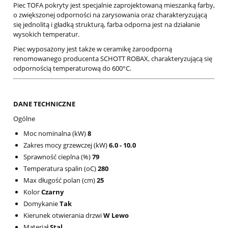
Piec TOFA pokryty jest specjalnie zaprojektowaną mieszanką farby,
o zwiększonej odporności na zarysowania oraz charakteryzującą
się jednolitą i gładką strukturą, farba odporna jest na działanie
wysokich temperatur.
Piec wyposażony jest także w ceramikę żaroodporną
renomowanego producenta SCHOTT ROBAX, charakteryzującą się
odpornością temperaturową do 600°C.
DANE TECHNICZNE
Ogólne
Moc nominalna (kW)
8
Zakres mocy grzewczej (kW)
6.0 - 10.0
Sprawność cieplna (%)
79
Temperatura spalin (oC)
280
Max długość polan (cm)
25
Kolor
Czarny
Domykanie
Tak
Kierunek otwierania drzwi
W Lewo
Materiał
Stal