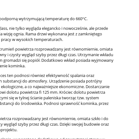
roodporną wytrzymującą temperaturę do 660°C.
ass, nie tylko wygląda elegancko i nowocześnie, ale przede
la wizję ognia. Rama drzwi wykonana jest z zamkniętego
as pracy w wysokich temperaturach.
 strumień powietrza rozprowadzany jest równomiernie, omiata
ny i czysty wygląd szyby przez długi czas. Utrzymanie wkładu
rym gromadzi się popiół. Dodatkowo wkład posiada wyjmowany
zenie kominka.
roces ten podnosi również efektywność spalania oraz
h substancji do atmosfery. Urządzenie posiada potrójny
 ekologiczne, a co najważniejsze ekonomiczne. Dostarczanie
i dolotu powietrza fi 125 mm. Króciec dolotu powietrza
mi się w tylnej ścianie paleniska tworząc tzw. system
substancji do środowiska. Podnosi sprawność kominka, przez
wietrza rozprowadzany jest równomiernie, omiata szkło i do
 wygląd szyby przez długi czas. Dzięki swojej budowie oraz
projektu.