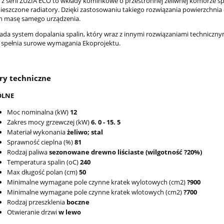
 z serii ZUZIA ECO to wkłady kominkowe o przestronnej żeliwnej komorze 
ieszczone radiatory. Dzięki zastosowaniu takiego rozwiązania powierzchnia 
 masę samego urządzenia.
ada system dopalania spalin, który wraz z innymi rozwiązaniami techniczn
 spełnia surowe wymagania Ekoprojektu.
ry techniczne
ÓLNE
Moc nominalna (kW)
12
Zakres mocy grzewczej (kW)
6. 0 - 15. 5
Materiał wykonania
żeliwo; stal
Sprawność cieplna (%)
81
Rodzaj paliwa
sezonowane drewno liściaste (wilgotność ?20%)
Temperatura spalin (oC)
240
Max długość polan (cm)
50
Minimalne wymagane pole czynne kratek wylotowych (cm2)
?900
Minimalne wymagane pole czynne kratek wlotowych (cm2)
?700
Rodzaj przeszklenia
boczne
Otwieranie drzwi
w lewo