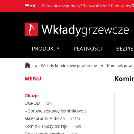
Potrzebujesz pomocy? Zadzwoń teraz! Pomożemy
PRODUKTY
PŁATNOŚCI
BEZPI
»
»
Wkłady kominkowe powietrzne
Kominek powiet
Komin
MENU
Okazje
OGRÓD
(37)
⭐Gotowe zestawy kominkowe z
akcesoriami A do Z⭐
(215)
Kominki I Kozy od ręki
(89)
Czyszczenie komina