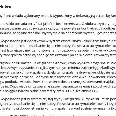
oduktu
 front wkładu wykonany ze stali, wyposażony w dekoracyjną ceramikę ża
e szkło posiada certyfikat jakości i bezpieczeństwa. Ozdobna szyba typu gl
zastosowanie tego rozwiązania optycznie powiększa front wkładu i podkreś
o sprawia, że są one stabilne i wytrzymałe na naprężenia występujące podcz
 wyposażone jest dodatkowo w system czystej szyby - dzięki tzw. kurtynie
ranicza do minimum osadzanie się na nim sadzy. Pozwala to utrzymać efektow
i jest łatwiejsze dzięki zamontowanemu rusztowi oraz pojemnikowi, w któ
óry zabezpiecza przed wypadnięciem drewna z paleniska oraz ułatwia czyszc
cząstek opału następuje dzięki deflektorowi, który wydłuża drogę spalin. P
 lepsze wykorzystanie energii, a tym samym minimalizuje emisję szkodliwyc
owietrzania komory spalania, dzięki temu spalanie drewna we wkładzie jest
pierwotnego do wkładu odbywa się z zewnątrz, dzięki wbudowanemu króćcow
ię w podłodze wkładu. Powietrze wtórne dostarczane jest otworami znajdujący
spalin. Odpowiada on za spalanie gazów i ograniczenie emisji szkodliwych 
ie osiągają bardzo niskie parametry emisji CO (niska emisja CO).
 wyposażone jest w system czystej szyby - dzięki tzw. kurtynie strumień po
ranicza osadzanie się na nim sadzy. Pozwala to utrzymać efektowny i czysty
 systemowi dopowietrzenia komory spalania wkład spełnia wymagania Eko