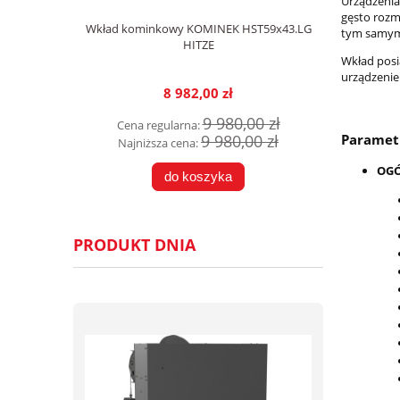
Urządzenia
gęsto rozm
Wkład kominkowy KOMINEK HST59x43.LG
tym samym
HITZE
Wkład posi
urządzenie
8 982,00 zł
9 980,00 zł
Cena regularna:
Paramet
9 980,00 zł
Najniższa cena:
OG
do koszyka
PRODUKT DNIA