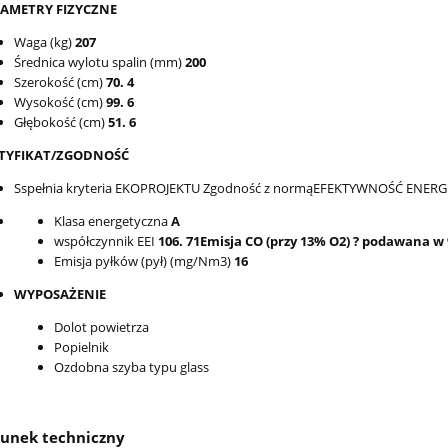
AMETRY FIZYCZNE
Waga (kg)
207
Średnica wylotu spalin (mm)
200
Szerokość (cm)
70. 4
Wysokość (cm)
99. 6
Głębokość (cm)
51. 6
TYFIKAT/ZGODNOŚĆ
Sspełnia kryteria EKOPROJEKTU Zgodność z normąEFEKTYWNOŚĆ ENER
Klasa energetyczna
A
współczynnik EEI
106. 71Emisja CO (przy 13% O2) ? podawana w
Emisja pyłków (pył) (mg/Nm3)
16
WYPOSAŻENIE
Dolot powietrza
Popielnik
Ozdobna szyba typu glass
unek techniczny