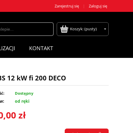
Zarejestruj się
Zaloguj się
Koszyk:
(pusty)
IZACJI
KONTAKT
S 12 kW fi 200 DECO
ść:
Dostępny
w:
od ręki
0,00 zł