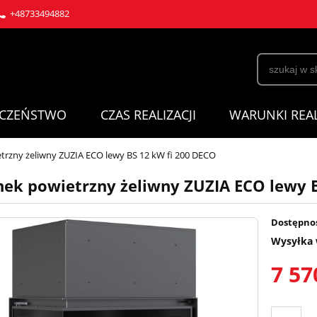
+48733494882
ECZEŃSTWO
CZAS REALIZACJI
WARUNKI REAL
rzny żeliwny ZUZIA ECO lewy BS 12 kW fi 200 DECO
ek powietrzny żeliwny ZUZIA ECO lewy B
Dostępno
Wysyłka 
7 57