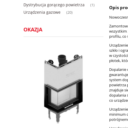
Dystrybucja gorącego powietrza
(1)
Opis pr
Urządzenia gazowe
(20)
Nowoczesny
Zamontowan
OKAZJA
wszystkim 
profilu, c
Urządzenie
szkło i og
w czystośc
płotek, kt
Dopalanie 
gwarantuje
system dop
powietrza 
znajduje s
dopalania 
co urządzen
Urządzenie
minimum og
potrójnemu