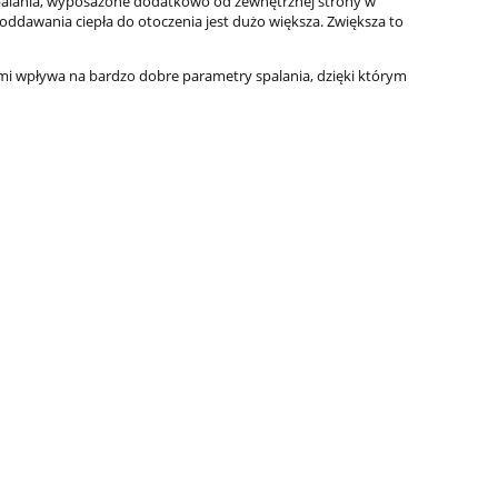
spalania, wyposażone dodatkowo od zewnętrznej strony w
oddawania ciepła do otoczenia jest dużo większa. Zwiększa to
ymi wpływa na bardzo dobre parametry spalania, dzięki którym