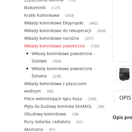
(10)
Biokominki
(127)
Kratki Kominkowe
(433)
Wkłady kominkowe Ekoprojekt
(482)
Wkłady kominkowe do rekuperacji
(434)
Wkłady kominkowe narożne
(357)
Wkłady kominkowe powietrzne
(735)
Wkłady kominkowe powietrzne -
Stalowe
(369)
Wkłady kominkowe powietrzne -
Żeliwne
(238)
Wkłady kominkowe z płaszczem
wodnym
(68)
OPIS
Piece wolnostojące typu Koza
(268)
Płyty do budowy kominka SKAMOL
(38)
Obudowy kominkowe
(58)
Opis pr
Rury, kolanka, radiatory
(61)
Akcesoria
(91)