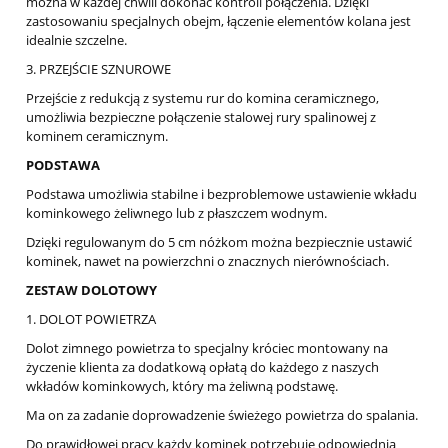
można w każdej chwili dokonać kontroli połączenia. Dzięki
zastosowaniu specjalnych obejm, łączenie elementów kolana jest
idealnie szczelne.
3. PRZEJŚCIE SZNUROWE
Przejście z redukcją z systemu rur do komina ceramicznego,
umożliwia bezpieczne połączenie stalowej rury spalinowej z
kominem ceramicznym.
PODSTAWA
Podstawa umożliwia stabilne i bezproblemowe ustawienie wkładu
kominkowego żeliwnego lub z płaszczem wodnym.
Dzięki regulowanym do 5 cm nóżkom można bezpiecznie ustawić
kominek, nawet na powierzchni o znacznych nierównościach.
ZESTAW DOLOTOWY
1. DOLOT POWIETRZA
Dolot zimnego powietrza to specjalny króciec montowany na
życzenie klienta za dodatkową opłatą do każdego z naszych
wkładów kominkowych, który ma żeliwną podstawę.
Ma on za zadanie doprowadzenie świeżego powietrza do spalania.
Do prawidłowej pracy każdy kominek potrzebuje odpowiednią