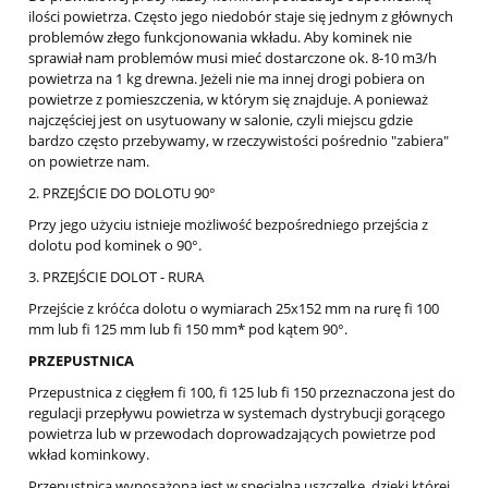
ilości powietrza. Często jego niedobór staje się jednym z głównych
problemów złego funkcjonowania wkładu. Aby kominek nie
sprawiał nam problemów musi mieć dostarczone ok. 8-10 m3/h
powietrza na 1 kg drewna. Jeżeli nie ma innej drogi pobiera on
powietrze z pomieszczenia, w którym się znajduje. A ponieważ
najczęściej jest on usytuowany w salonie, czyli miejscu gdzie
bardzo często przebywamy, w rzeczywistości pośrednio "zabiera"
on powietrze nam.
2. PRZEJŚCIE DO DOLOTU 90°
Przy jego użyciu istnieje możliwość bezpośredniego przejścia z
dolotu pod kominek o 90°.
3. PRZEJŚCIE DOLOT - RURA
Przejście z króćca dolotu o wymiarach 25x152 mm na rurę fi 100
mm lub fi 125 mm lub fi 150 mm* pod kątem 90°.
PRZEPUSTNICA
Przepustnica z cięgłem fi 100, fi 125 lub fi 150 przeznaczona jest do
regulacji przepływu powietrza w systemach dystrybucji gorącego
powietrza lub w przewodach doprowadzających powietrze pod
wkład kominkowy.
Przepustnica wyposażona jest w specjalną uszczelkę, dzięki której