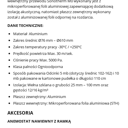
wewnętrzny przewodu Sonotherm M0 wykonany jest z
mikroperforowanej folii aluminiowej zapewniającej dodatkową
izolację akustyczną, natomiast płaszcz zewnętrzny wykonany
został z aluminizowanej folii odpornej na rozdarcia.
DANE TECHNICZNE:
Materiał Aluminium
Zakres średnic Ø76 mm – Ø610 mm
Zakres temperatury pracy -30ºC / +250ºC
Prędkość powietrza Max. 30 m/sek.
Ciśnienie pracy Max. 5000 Pa.
Klasa palności Ognioodporna
Sposób pakowania Odcinki 5 mb (dotyczy średnic 102-162) i 10
mb pakowane w kartonowe pudełka o długości 110 cm
Izolacja: Wełna szklana o grubości 25 mm – 100 mm oraz
gęstości 12/16 kg/m³
Płaszcz zewnętrzny: Aluminium
Płaszcz wewnętrzny: Mikroperforowana folia aluminiowa (STH)
AKCESORIA
ANEMOSTAT NAWIEWNY Z RAMKĄ