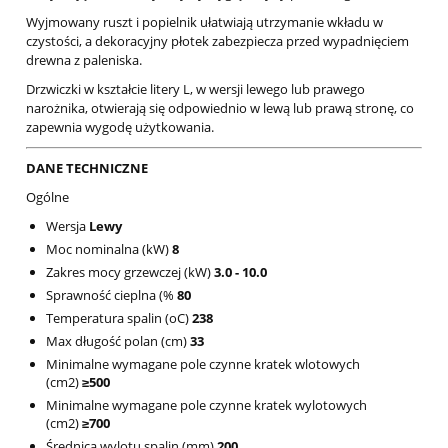
Wyjmowany ruszt i popielnik ułatwiają utrzymanie wkładu w
czystości, a dekoracyjny płotek zabezpiecza przed wypadnięciem
drewna z paleniska.
Drzwiczki w kształcie litery L, w wersji lewego lub prawego
narożnika, otwierają się odpowiednio w lewą lub prawą stronę, co
zapewnia wygodę użytkowania.
DANE TECHNICZNE
Ogólne
Wersja
Lewy
Moc nominalna (kW)
8
Zakres mocy grzewczej (kW)
3.0 - 10.0
Sprawność cieplna (%
80
Temperatura spalin (oC)
238
Max długość polan (cm)
33
Minimalne wymagane pole czynne kratek wlotowych
(cm2)
≥500
Minimalne wymagane pole czynne kratek wylotowych
(cm2)
≥700
Średnica wylotu spalin (mm)
200