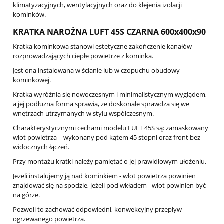
klimatyzacyjnych, wentylacyjnych oraz do klejenia izolacji
kominków.
KRATKA NAROŻNA LUFT 45S CZARNA 600x400x90
Kratka kominkowa stanowi estetyczne zakończenie kanałów
rozprowadzających ciepłe powietrze z kominka.
Jest ona instalowana w ścianie lub w czopuchu obudowy
kominkowej.
Kratka wyróżnia się nowoczesnym i minimalistycznym wyglądem,
a jej podłużna forma sprawia, że doskonale sprawdza się we
wnętrzach utrzymanych w stylu współczesnym.
Charakterystycznymi cechami modelu LUFT 45S są: zamaskowany
wlot powietrza – wykonany pod kątem 45 stopni oraz front bez
widocznych łączeń.
Przy montażu kratki należy pamiętać o jej prawidłowym ułożeniu.
Jeżeli instalujemy ją nad kominkiem - wlot powietrza powinien
znajdować się na spodzie, jeżeli pod wkładem - wlot powinien być
na górze.
Pozwoli to zachować odpowiedni, konwekcyjny przepływ
ogrzewanego powietrza.