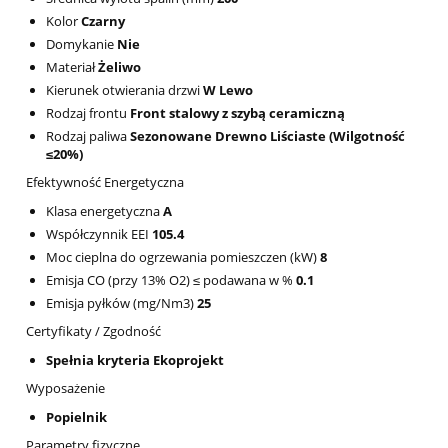
Kolor
Czarny
Domykanie
Nie
Materiał
Żeliwo
Kierunek otwierania drzwi
W Lewo
Rodzaj frontu
Front stalowy z szybą ceramiczną
Rodzaj paliwa
Sezonowane Drewno Liściaste (Wilgotność
≤20%)
Efektywność Energetyczna
Klasa energetyczna
A
Współczynnik EEI
105.4
Moc cieplna do ogrzewania pomieszczen (kW)
8
Emisja CO (przy 13% O2) ≤ podawana w %
0.1
Emisja pyłków (mg/Nm3)
25
Certyfikaty / Zgodność
Spełnia kryteria Ekoprojekt
Wyposażenie
Popielnik
Parametry fizyczne