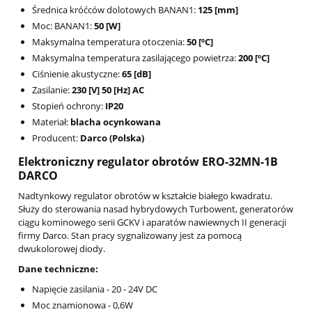
Średnica króćców dolotowych BANAN1:
125 [mm]
Moc: BANAN1:
50 [W]
Maksymalna temperatura otoczenia:
50 [ºC]
Maksymalna temperatura zasilającego powietrza:
200 [ºC]
Ciśnienie akustyczne:
65 [dB]
Zasilanie:
230 [V] 50 [Hz] AC
Stopień ochrony:
IP20
Materiał:
blacha ocynkowana
Producent:
Darco (Polska)
Elektroniczny regulator obrotów ERO-32MN-1B
DARCO
Nadtynkowy regulator obrotów w kształcie białego kwadratu.
Służy do sterowania nasad hybrydowych Turbowent, generatorów
ciągu kominowego serii GCKV i aparatów nawiewnych II generacji
firmy Darco. Stan pracy sygnalizowany jest za pomocą
dwukolorowej diody.
Dane techniczne:
Napięcie zasilania - 20 - 24V DC
Moc znamionowa - 0,6W