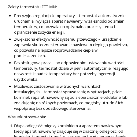
Zalety termostatu ETT-MN:
Precyzyjna regulacja temperatury – termostat automatycznie
uruchamia i wyłącza aparat nawiewny, w zależności od zmian
temperatury, co pozwala na optymalną pracę systemu i
ograniczenie zużycia energii.
Zwiększona efektywność systemu grzewczego – urządzenie
zapewnia skuteczne sterowanie nawiewem ciepłego powietrza,
co pozwala na lepsze rozprowadzenie ciepła w
pomieszczeniach.
Bezobsługowa praca – po odpowiednim ustawieniu wartości
temperatury, termostat działa w pełni automatycznie, reagując
na wzrost i spadek temperatury bez potrzeby ingerencji
użytkownika.
Możliwość zastosowania w trudnych warunkach
instalacyjnych – termostat sprawdza się w sytuacjach, gdzie
kominek i aparat nawiewny są od siebie znacznie oddalone lub
znajdują się na różnych poziomach, co mogłoby utrudnić ich
współpracę bez dodatkowego sterowania.
Warunki stosowania:
Długa odległość między kominkiem a aparatem nawiewnym –
kiedy aparat nawiewny znajduje się w znacznej odległości od
kominka, termostat umożliwia sprawne i wydajne zarządzanie