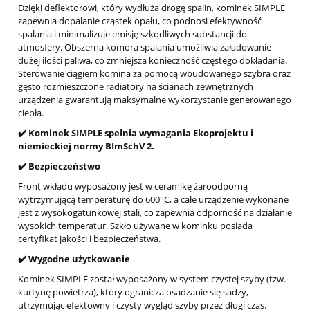
Dzięki deflektorowi, który wydłuża drogę spalin, kominek SIMPLE
zapewnia dopalanie cząstek opału, co podnosi efektywność
spalania i minimalizuje emisję szkodliwych substancji do
atmosfery. Obszerna komora spalania umożliwia załadowanie
dużej ilości paliwa, co zmniejsza konieczność częstego dokładania.
Sterowanie ciągiem komina za pomocą wbudowanego szybra oraz
gęsto rozmieszczone radiatory na ścianach zewnętrznych
urządzenia gwarantują maksymalne wykorzystanie generowanego
ciepła.
✔️ Kominek SIMPLE spełnia wymagania Ekoprojektu i
niemieckiej normy BImSchV 2.
✔️ Bezpieczeństwo
Front wkładu wyposażony jest w ceramikę żaroodporną
wytrzymującą temperaturę do 600°C, a całe urządzenie wykonane
jest z wysokogatunkowej stali, co zapewnia odporność na działanie
wysokich temperatur. Szkło używane w kominku posiada
certyfikat jakości i bezpieczeństwa.
✔️ Wygodne użytkowanie
Kominek SIMPLE został wyposażony w system czystej szyby (tzw.
kurtynę powietrza), który ogranicza osadzanie się sadzy,
utrzymując efektowny i czysty wygląd szyby przez długi czas.