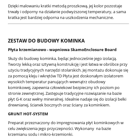
Dzięki malowaniu kratki metodą proszkową, jej kolor pozostaje
trwały i odporny na działanie podwyższonej temperatury, a sama
kratka jest bardziej odporna na uszkodzenia mechaniczne.
ZESTAW DO BUDOWY KOMINKA
Płyta krzemianowo - wapniowa SkamoEnclosure Board
Służy do budowy kominka, będąc jednocześnie jego izolacją.
Tworzy lekką oraz sztywną konstrukcję i jest łatwa w obróbce przy
użyciu tradycyjnych narzędzi stolarskich. Jej montażu dokonuje się
za pomocą kleju i wkrętów TD Płyta jest doskonałym izolatorem
wysokich temperatur panujących wewnątrz obudowy
kominkowej, zapewnia człowiekowi bezpieczny ich poziom po
stronie zewnętrznej. Zastępuje tradycyjne rozwiązanie na bazie
płyt G-K oraz wełny mineralnej. Idealnie nadaje się do izolacji belki
drewnianej, ścianek bocznych oraz ściany za kominkiem.
GRUNT HOT-SYSTEM
Preparat przeznaczony do impregnowania płyt kominkowych w
celu zwiększenia jego przyczepności. Wykonany na bazie
krzemianu sodu i mikro-krzemionki.