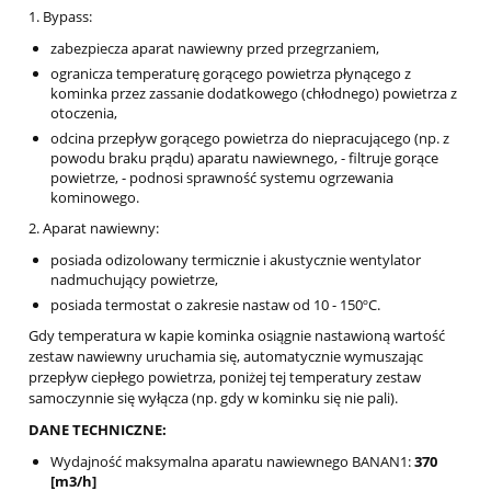
1. Bypass:
zabezpiecza aparat nawiewny przed przegrzaniem,
ogranicza temperaturę gorącego powietrza płynącego z
kominka przez zassanie dodatkowego (chłodnego) powietrza z
otoczenia,
odcina przepływ gorącego powietrza do niepracującego (np. z
powodu braku prądu) aparatu nawiewnego, - filtruje gorące
powietrze, - podnosi sprawność systemu ogrzewania
kominowego.
2. Aparat nawiewny:
posiada odizolowany termicznie i akustycznie wentylator
nadmuchujący powietrze,
posiada termostat o zakresie nastaw od 10 - 150ºC.
Gdy temperatura w kapie kominka osiągnie nastawioną wartość
zestaw nawiewny uruchamia się, automatycznie wymuszając
przepływ ciepłego powietrza, poniżej tej temperatury zestaw
samoczynnie się wyłącza (np. gdy w kominku się nie pali).
DANE TECHNICZNE:
Wydajność maksymalna aparatu nawiewnego BANAN1:
370
[m3/h]