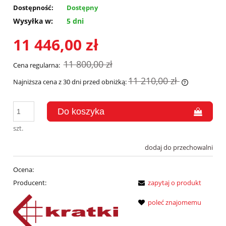
Dostępność:
Dostępny
Wysyłka w:
5 dni
11 446,00 zł
11 800,00 zł
Cena regularna:
11 210,00 zł
Najniższa cena z 30 dni przed obniżką:
Jeżeli prod
30 dni, wyś
momentu, k
sprzedaży.
szt.
dodaj do przechowalni
Ocena:
Producent:
zapytaj o produkt
poleć znajomemu