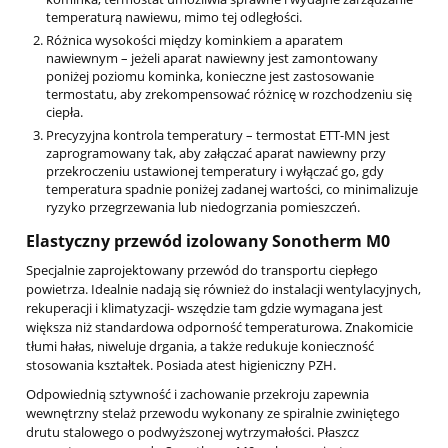
temperaturą nawiewu, mimo tej odległości.
Różnica wysokości między kominkiem a aparatem
nawiewnym – jeżeli aparat nawiewny jest zamontowany
poniżej poziomu kominka, konieczne jest zastosowanie
termostatu, aby zrekompensować różnicę w rozchodzeniu się
ciepła.
Precyzyjna kontrola temperatury – termostat ETT-MN jest
zaprogramowany tak, aby załączać aparat nawiewny przy
przekroczeniu ustawionej temperatury i wyłączać go, gdy
temperatura spadnie poniżej zadanej wartości, co minimalizuje
ryzyko przegrzewania lub niedogrzania pomieszczeń.
Elastyczny przewód izolowany Sonotherm M0
Specjalnie zaprojektowany przewód do transportu ciepłego
powietrza. Idealnie nadają się również do instalacji wentylacyjnych,
rekuperacji i klimatyzacji- wszędzie tam gdzie wymagana jest
większa niż standardowa odporność temperaturowa. Znakomicie
tłumi hałas, niweluje drgania, a także redukuje konieczność
stosowania kształtek. Posiada atest higieniczny PZH.
Odpowiednią sztywność i zachowanie przekroju zapewnia
wewnętrzny stelaż przewodu wykonany ze spiralnie zwiniętego
drutu stalowego o podwyższonej wytrzymałości. Płaszcz