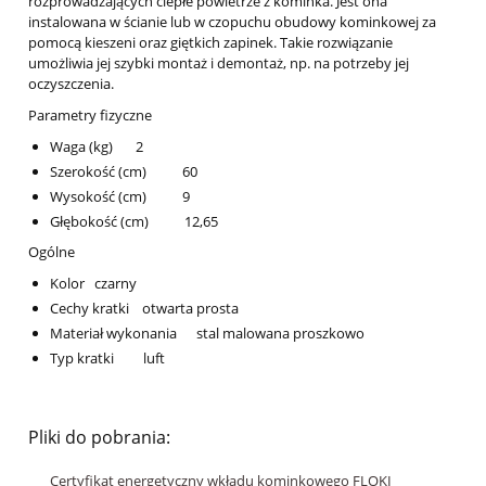
rozprowadzających ciepłe powietrze z kominka. Jest ona
instalowana w ścianie lub w czopuchu obudowy kominkowej za
pomocą kieszeni oraz giętkich zapinek. Takie rozwiązanie
umożliwia jej szybki montaż i demontaż, np. na potrzeby jej
oczyszczenia.
Parametry fizyczne
Waga (kg) 2
Szerokość (cm) 60
Wysokość (cm) 9
Głębokość (cm) 12,65
Ogólne
Kolor czarny
Cechy kratki otwarta prosta
Materiał wykonania stal malowana proszkowo
Typ kratki luft
Pliki do pobrania:
Certyfikat energetyczny wkładu kominkowego FLOKI