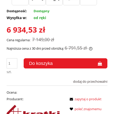
Dostępność:
Dostępny
Wysyłka w:
od ręki
6 934,53 zł
7 149,00 zł
Cena regularna:
6 791,55 zł
Najniższa cena z 30 dni przed obniżką:
Jeżeli produk
30 dni, wyświ
momentu, kie
sprzedaży.
szt.
dodaj do przechowalni
Ocena:
Producent:
zapytaj o produkt
poleć znajomemu