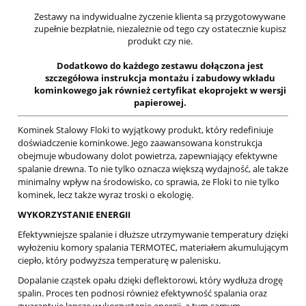
Zestawy na indywidualne życzenie klienta są przygotowywane
zupełnie bezpłatnie, niezależnie od tego czy ostatecznie kupisz
produkt czy nie.
Dodatkowo do każdego zestawu dołączona jest
szczegółowa instrukcja montażu i zabudowy wkładu
kominkowego jak również certyfikat ekoprojekt w wersji
papierowej.
Kominek Stalowy Floki to wyjątkowy produkt, który redefiniuje
doświadczenie kominkowe. Jego zaawansowana konstrukcja
obejmuje wbudowany dolot powietrza, zapewniający efektywne
spalanie drewna. To nie tylko oznacza większą wydajność, ale także
minimalny wpływ na środowisko, co sprawia, że Floki to nie tylko
kominek, lecz także wyraz troski o ekologię.
WYKORZYSTANIE ENERGII
Efektywniejsze spalanie i dłuższe utrzymywanie temperatury dzięki
wyłożeniu komory spalania TERMOTEC, materiałem akumulującym
ciepło, który podwyższa temperaturę w palenisku.
Dopalanie cząstek opału dzięki deflektorowi, który wydłuża drogę
spalin. Proces ten podnosi również efektywność spalania oraz
gwarantuje lepsze wykorzystanie energii, a tym samym