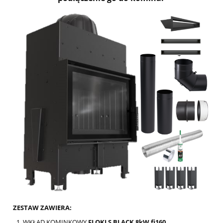
ZESTAW ZAWIERA:
WKŁAD KOMINKOWY
FLOKI S BLACK 8kW fi160