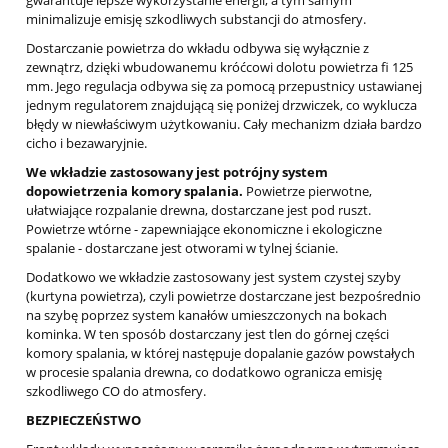
minimalizuje emisję szkodliwych substancji do atmosfery.
Dostarczanie powietrza do wkładu odbywa się wyłącznie z
zewnątrz, dzięki wbudowanemu króćcowi dolotu powietrza fi 125
mm. Jego regulacja odbywa się za pomocą przepustnicy ustawianej
jednym regulatorem znajdującą się poniżej drzwiczek, co wyklucza
błędy w niewłaściwym użytkowaniu. Cały mechanizm działa bardzo
cicho i bezawaryjnie.
We wkładzie zastosowany jest potrójny system
dopowietrzenia komory spalania.
Powietrze pierwotne,
ułatwiające rozpalanie drewna, dostarczane jest pod ruszt.
Powietrze wtórne - zapewniające ekonomiczne i ekologiczne
spalanie - dostarczane jest otworami w tylnej ścianie.
Dodatkowo we wkładzie zastosowany jest system czystej szyby
(kurtyna powietrza), czyli powietrze dostarczane jest bezpośrednio
na szybę poprzez system kanałów umieszczonych na bokach
kominka. W ten sposób dostarczany jest tlen do górnej części
komory spalania, w której następuje dopalanie gazów powstałych
w procesie spalania drewna, co dodatkowo ogranicza emisję
szkodliwego CO do atmosfery.
BEZPIECZEŃSTWO