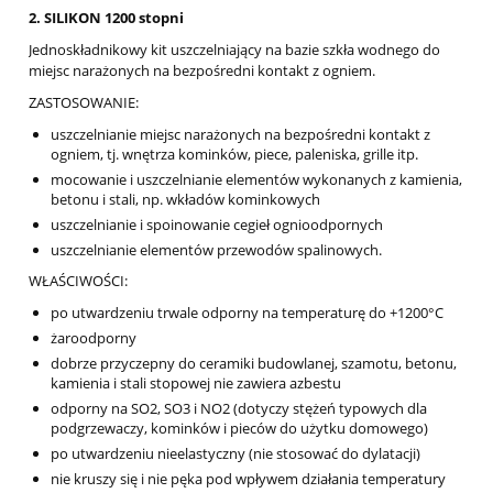
2. SILIKON 1200 stopni
Jednoskładnikowy kit uszczelniający na bazie szkła wodnego do
miejsc narażonych na bezpośredni kontakt z ogniem.
ZASTOSOWANIE:
uszczelnianie miejsc narażonych na bezpośredni kontakt z
ogniem, tj. wnętrza kominków, piece, paleniska, grille itp.
mocowanie i uszczelnianie elementów wykonanych z kamienia,
betonu i stali, np. wkładów kominkowych
uszczelnianie i spoinowanie cegieł ognioodpornych
uszczelnianie elementów przewodów spalinowych.
WŁAŚCIWOŚCI:
po utwardzeniu trwale odporny na temperaturę do +1200°C
żaroodporny
dobrze przyczepny do ceramiki budowlanej, szamotu, betonu,
kamienia i stali stopowej nie zawiera azbestu
odporny na SO2, SO3 i NO2 (dotyczy stężeń typowych dla
podgrzewaczy, kominków i pieców do użytku domowego)
po utwardzeniu nieelastyczny (nie stosować do dylatacji)
nie kruszy się i nie pęka pod wpływem działania temperatury