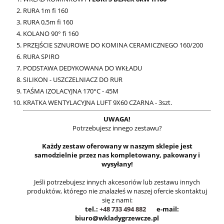
RURA 1m fi 160
RURA 0,5m fi 160
KOLANO 90° fi 160
PRZEJŚCIE SZNUROWE DO KOMINA CERAMICZNEGO 160/200
RURA SPIRO
PODSTAWA DEDYKOWANA DO WKŁADU
SILIKON - USZCZELNIACZ DO RUR
TAŚMA IZOLACYJNA 170°C - 45M
KRATKA WENTYLACYJNA LUFT 9X60 CZARNA - 3szt.
UWAGA!
Potrzebujesz innego zestawu?
Każdy zestaw oferowany w naszym sklepie jest
samodzielnie przez nas kompletowany, pakowany i
wysyłany!
Jeśli potrzebujesz innych akcesoriów lub zestawu innych
produktów, którego nie znalazłeś w naszej ofercie skontaktuj
się z nami:
tel.:
+48 733 494 882
e-mail:
biuro@wkladygrzewcze.pl