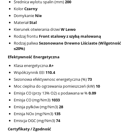
Średnica wylotu spalin (mm)
200
Kolor
Czarny
Domykanie
Nie
Materiał
Stal
Kierunek otwierania drzwi
W Lewo
Rodzaj frontu
Front stalowy z szybą malowaną
Rodzaj paliwa
Sezonowane Drewno Liściaste (Wilgotność
≤20%)
Efektywność Energetyczna
Klasa energetyczna
A+
Współczynnik EEI
110.4
Sezonowa efektywnosc energetyczna (%)
73
Moc cieplna do ogrzewania pomieszczeń (kW)
10
Emisja CO (przy 13% O2) ≤ podawana w %
0.09
Emisja CO (mg/Nm3)
1033
Emisja pyłków (mg/Nm3)
28
Emisja NOx (mg/Nm3)
135
Emiscja OGC (mg/Nm3)
74
Certyfikaty / Zgodność