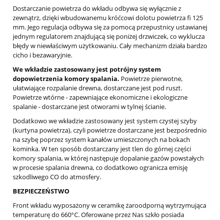
Dostarczanie powietrza do wkładu odbywa się wyłącznie z
zewnątrz, dzięki wbudowanemu króćcowi dolotu powietrza fi 125
mm. Jego regulacja odbywa się za pomocą przepustnicy ustawianej
jednym regulatorem znajdującą się poniżej drzwiczek, co wyklucza
błędy w niewłaściwym użytkowaniu. Cały mechanizm działa bardzo
cicho i bezawaryjnie.
We wkładzie zastosowany jest potrójny system
dopowietrzenia komory spalania.
Powietrze pierwotne,
ułatwiające rozpalanie drewna, dostarczane jest pod ruszt.
Powietrze wtórne - zapewniające ekonomiczne i ekologiczne
spalanie - dostarczane jest otworami w tylnej ścianie.
Dodatkowo we wkładzie zastosowany jest system czystej szyby
(kurtyna powietrza), czyli powietrze dostarczane jest bezpośrednio
na szybę poprzez system kanałów umieszczonych na bokach
kominka. W ten sposób dostarczany jest tlen do górnej części
komory spalania, w której następuje dopalanie gazów powstałych
w procesie spalania drewna, co dodatkowo ogranicza emisję
szkodliwego CO do atmosfery.
BEZPIECZEŃSTWO
Front wkładu wyposażony w ceramikę żaroodporną wytrzymująca
temperaturę do 660°C. Oferowane przez Nas szkło posiada