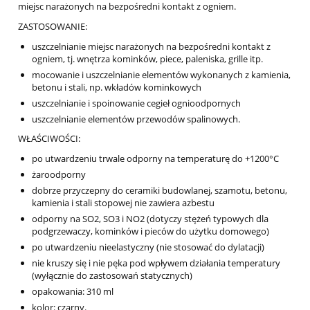
miejsc narażonych na bezpośredni kontakt z ogniem.
ZASTOSOWANIE:
uszczelnianie miejsc narażonych na bezpośredni kontakt z
ogniem, tj. wnętrza kominków, piece, paleniska, grille itp.
mocowanie i uszczelnianie elementów wykonanych z kamienia,
betonu i stali, np. wkładów kominkowych
uszczelnianie i spoinowanie cegieł ognioodpornych
uszczelnianie elementów przewodów spalinowych.
WŁAŚCIWOŚCI:
po utwardzeniu trwale odporny na temperaturę do +1200°C
żaroodporny
dobrze przyczepny do ceramiki budowlanej, szamotu, betonu,
kamienia i stali stopowej nie zawiera azbestu
odporny na SO2, SO3 i NO2 (dotyczy stężeń typowych dla
podgrzewaczy, kominków i pieców do użytku domowego)
po utwardzeniu nieelastyczny (nie stosować do dylatacji)
nie kruszy się i nie pęka pod wpływem działania temperatury
(wyłącznie do zastosowań statycznych)
opakowania: 310 ml
kolor: czarny.