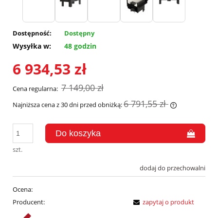
Dostępność:
Dostępny
Wysyłka w:
48 godzin
6 934,53 zł
7 149,00 zł
Cena regularna:
6 791,55 zł
Najniższa cena z 30 dni przed obniżką:
Jeżeli produk
30 dni, wyświ
momentu, kie
sprzedaży.
szt.
dodaj do przechowalni
Ocena:
Producent:
zapytaj o produkt