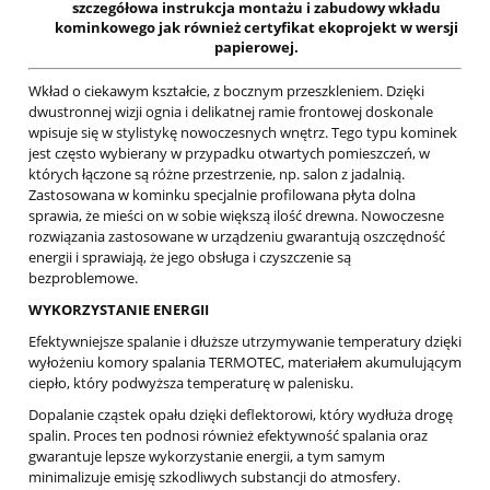
szczegółowa instrukcja montażu i zabudowy wkładu
kominkowego jak również certyfikat ekoprojekt w wersji
papierowej.
Wkład o ciekawym kształcie, z bocznym przeszkleniem. Dzięki
dwustronnej wizji ognia i delikatnej ramie frontowej doskonale
wpisuje się w stylistykę nowoczesnych wnętrz. Tego typu kominek
jest często wybierany w przypadku otwartych pomieszczeń, w
których łączone są różne przestrzenie, np. salon z jadalnią.
Zastosowana w kominku specjalnie profilowana płyta dolna
sprawia, że mieści on w sobie większą ilość drewna. Nowoczesne
rozwiązania zastosowane w urządzeniu gwarantują oszczędność
energii i sprawiają, że jego obsługa i czyszczenie są
bezproblemowe.
WYKORZYSTANIE ENERGII
Efektywniejsze spalanie i dłuższe utrzymywanie temperatury dzięki
wyłożeniu komory spalania TERMOTEC, materiałem akumulującym
ciepło, który podwyższa temperaturę w palenisku.
Dopalanie cząstek opału dzięki deflektorowi, który wydłuża drogę
spalin. Proces ten podnosi również efektywność spalania oraz
gwarantuje lepsze wykorzystanie energii, a tym samym
minimalizuje emisję szkodliwych substancji do atmosfery.