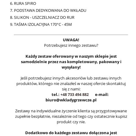
RURA SPIRO
PODSTAWA DEDYKOWANA DO WKŁADU
SILIKON - USZCZELNIACZ DO RUR
TAŚMA IZOLACYJNA 170°C - 45M
UWAGA!
Potrzebujesz innego zestawu?
Każdy zestaw oferowany w naszym sklepie jest
samodzielnie przez nas kompletowany, pakowany i
wysyłany!
Jeśli potrzebujesz innych akcesoriów lub zestawu innych
produktów, którego nie znalazłeś w naszej ofercie skontaktuj
się z nami:
tel.:
+48 733 494 882
e-mail:
biuro@wkladygrzewcze.pl
Zestawy na indywidualne życzenie klienta są przygotowywane
zupełnie bezpłatnie, niezależnie od tego czy ostatecznie kupisz
produkt czy nie.
Dodatkowo do każdego zestawu dołączona jest