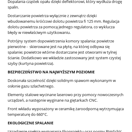
Dopalania cząstek opału dzięki deflektorowi, który wydłuża drogę
spalin.
Dostarczanie powietrza wyłącznie z zewnątrz dzięki
wbudowanemu króćcowi dolotu powietrza fi 125 mm. Regulacja
dolotu powietrza za pomocą jednego regulatora, co wyklucza
błędy w niewłaściwym użytkowaniu.
Potrójny system dopowietrzenia komory spalania: powietrze
pierwotne - skierowane jest na płytę, na której odbywa się
spalanie; powietrze wtórne dostarczane jest otworami w tylnej
ścianie. Dodatkowo we wkładzie zastosowany jest system czystej
szyby (kurtyna powietrza).
BEZPIECZEŃSTWO NA NAJWYŻSZYM POZIOMIE
Doskonała szczelność dzięki solidnym spawom wykonanym w
osłonie gazu szlachetnego.
Elementy stalowe wycinane laserowo przy pomocy nowoczesnych
urządzeń, a następnie wyginane na giętarkach CNC.
Front wkładu wyposażony w ceramikę żaroodporną wytrzymująca
temperaturę do 660°C.
EKOLOGICZNE SPALANIE
Urządzenie spełnia wymagania Ekoprojektu oraz normy BImSchV