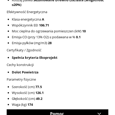
Rodzaj paliwa
Sezonowane Drewno Liściaste (Wilgotność
≤20%)
Efektywność Energetyczna
Klasa energetyczna
A
Współczynnik EEI
106.71
Moc cieplna do ogrzewania pomieszczen (kW)
10
Emisja CO (przy 13% O2) ≤ podawana w %
0.1
Emisja pyłków (mg/m3)
28
Certyfikaty / Zgodność
Spełnia kryteria Ekoprojekt
Cechy konstrukcji
Dolot Powietrza
Parametry fizyczne
Szerokość (cm)
77.5
Wysokość (cm)
126.1
Głębokość (cm)
49.2
Waga (kg)
174
Pomoc