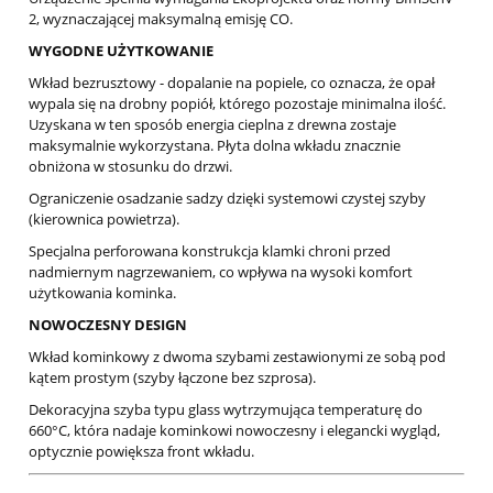
2, wyznaczającej maksymalną emisję CO.
WYGODNE UŻYTKOWANIE
Wkład bezrusztowy - dopalanie na popiele, co oznacza, że opał
wypala się na drobny popiół, którego pozostaje minimalna ilość.
Uzyskana w ten sposób energia cieplna z drewna zostaje
maksymalnie wykorzystana. Płyta dolna wkładu znacznie
obniżona w stosunku do drzwi.
Ograniczenie osadzanie sadzy dzięki systemowi czystej szyby
(kierownica powietrza).
Specjalna perforowana konstrukcja klamki chroni przed
nadmiernym nagrzewaniem, co wpływa na wysoki komfort
użytkowania kominka.
NOWOCZESNY DESIGN
Wkład kominkowy z dwoma szybami zestawionymi ze sobą pod
kątem prostym (szyby łączone bez szprosa).
Dekoracyjna szyba typu glass wytrzymująca temperaturę do
660°C, która nadaje kominkowi nowoczesny i elegancki wygląd,
optycznie powiększa front wkładu.