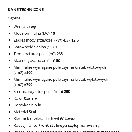
DANE TECHNICZNE
Ogólne
Wersja
Lewy
Moc nominalna (kW)
10
Zakres mocy grzewczej (kW)
4.5 - 12.5
Sprawność cieplna (%)
81
Temperatura spalin (oC)
235
Max długość polan (cm)
50
Minimalne wymagane pole czynne kratek wlotowych
(cm2)
≥500
Minimalne wymagane pole czynne kratek wylotowych
(cm2)
≥700
Średnica wylotu spalin (mm)
200
Kolor
Czarny
Domykanie
Nie
Materiał
Stal
Kierunek otwierania drzwi
W Lewo
Rodzaj frontu
Front stalowy z szybą malowaną