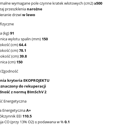
imalne wymagane pole czynne kratek wlotowych (cm2)
≥500
aj przeszklenia
narożne
eranie drzwi
w lewo
fizyczne
a (kg)
91
nica wylotu spalin (mm)
150
rokość (cm)
64.4
okość (cm)
78.1
bokość (cm)
39.8
nica (cm)
150
y/Zgodność
łnia kryteria EKOPROJEKTU
eznaczony do rekuperacji
dność z normą BImSchV 2
ć Energetyczna
a Energetyczna
A+
łczynnik EEI
110.5
sja CO (przy 13% O2) ≤ podawana w %
0.1