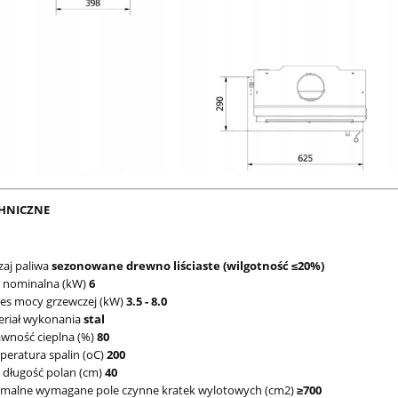
HNICZNE
aj paliwa
sezonowane drewno liściaste (wilgotność ≤20%)
 nominalna (kW)
6
es mocy grzewczej (kW)
3.5 - 8.0
eriał wykonania
stal
wność cieplna (%)
80
eratura spalin (oC)
200
 długość polan (cm)
40
imalne wymagane pole czynne kratek wylotowych (cm2)
≥700