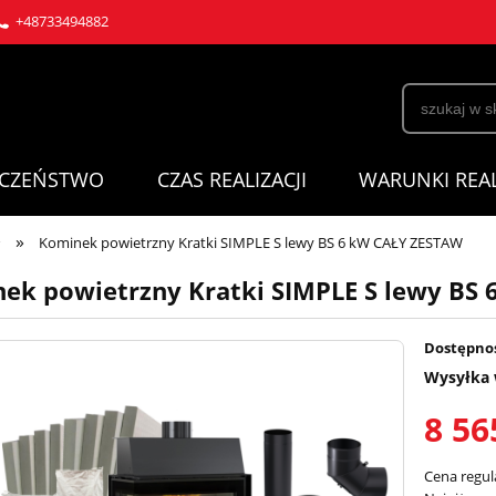
+48733494882
ECZEŃSTWO
CZAS REALIZACJI
WARUNKI REAL
»
⭐
Kominek powietrzny Kratki SIMPLE S lewy BS 6 kW CAŁY ZESTAW
ek powietrzny Kratki SIMPLE S lewy BS
Dostępno
Wysyłka 
8 56
Cena regul