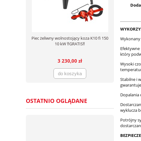
Doda
WYKORZYS
Piec żeliwny wolnostojący koza K10 fi 150
Wykonany z
10 kW ‼️GRATIS‼️
Efektywne 
który pod
3 230,00 zł
Wysoki czo
temperatur
do koszyka
Stabilne i
gwarantuje
Dopalania c
OSTATNIO OGLĄDANE
Dostarczan
wyklucza b
Potrójny s
dostarczan
BEZPIECZ