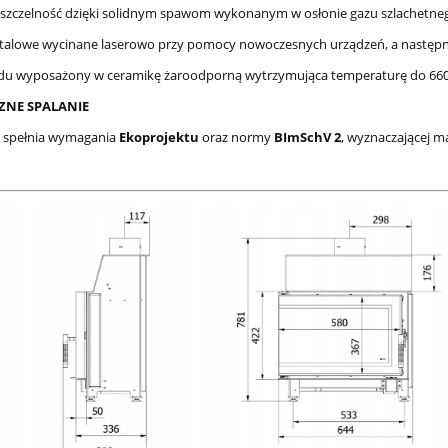
szczelność dzięki solidnym spawom wykonanym w osłonie gazu szlachetne
talowe wycinane laserowo przy pomocy nowoczesnych urządzeń, a następn
du wyposażony w ceramikę żaroodporną wytrzymująca temperaturę do 660
ZNE SPALANIE
e spełnia wymagania
Ekoprojektu
oraz normy
BImSchV 2
, wyznaczającej 