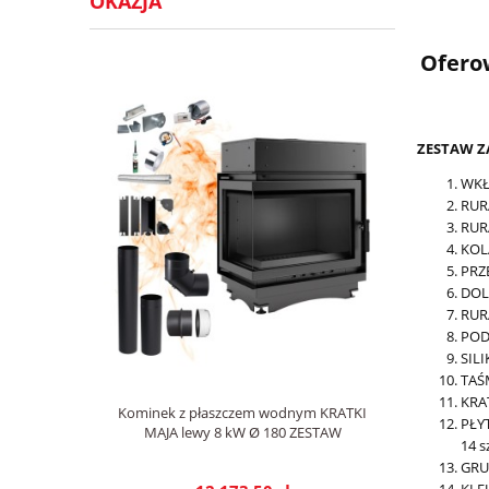
OKAZJA
Ofero
ZESTAW Z
WK
RUR
RUR
KOL
PRZ
DOL
RUR
POD
SIL
TAŚ
KRA
Kominek z płaszczem wodnym KRATKI
PŁY
MAJA lewy 8 kW Ø 180 ZESTAW
14 s
GRU