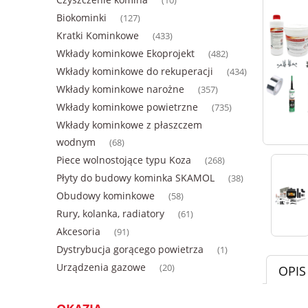
(10)
Biokominki
(127)
Kratki Kominkowe
(433)
Wkłady kominkowe Ekoprojekt
(482)
Wkłady kominkowe do rekuperacji
(434)
Wkłady kominkowe narożne
(357)
Wkłady kominkowe powietrzne
(735)
Wkłady kominkowe z płaszczem
wodnym
(68)
Piece wolnostojące typu Koza
(268)
Płyty do budowy kominka SKAMOL
(38)
Obudowy kominkowe
(58)
Rury, kolanka, radiatory
(61)
Akcesoria
(91)
Dystrybucja gorącego powietrza
(1)
Urządzenia gazowe
(20)
OPIS