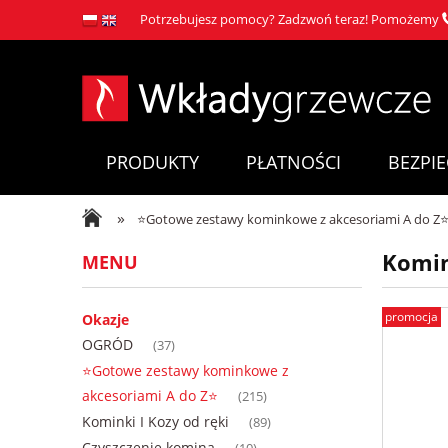
Potrzebujesz pomocy? Zadzwoń teraz! Pomożemy
PRODUKTY
PŁATNOŚCI
BEZPI
»
⭐Gotowe zestawy kominkowe z akcesoriami A do Z
Komin
MENU
promocja
Okazje
OGRÓD
(37)
⭐Gotowe zestawy kominkowe z
akcesoriami A do Z⭐
(215)
Kominki I Kozy od ręki
(89)
Czyszczenie komina