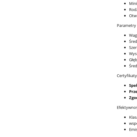
Min
Rodz
Otwi
Parametry 
Wag
Śred
Sze
Wys
Głę
Śred
Certyfikat
Spe
Prz
Zgo
Efektywnoś
Klas
wspó
Emi