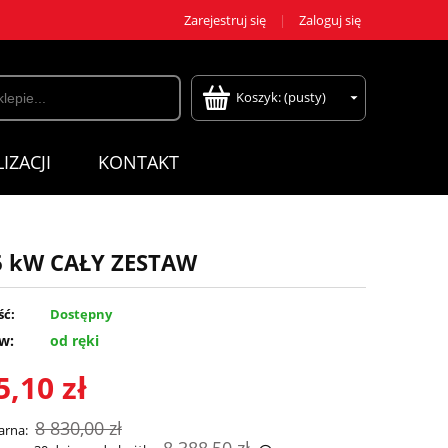
Zarejestruj się
Zaloguj się
Koszyk:
(pusty)
IZACJI
KONTAKT
 6 kW CAŁY ZESTAW
ść:
Dostępny
w:
od ręki
5,10 zł
8 830,00 zł
arna: