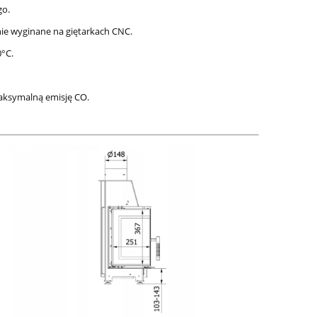
go.
ie wyginane na giętarkach CNC.
°C.
maksymalną emisję CO.