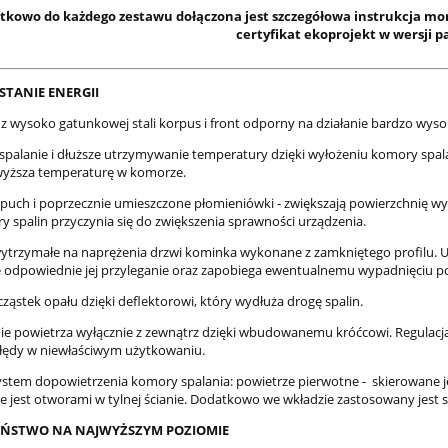
tkowo do każdego zestawu dołączona jest szczegółowa instrukcja m
certyfikat ekoprojekt w wersji p
TANIE ENERGII
 wysoko gatunkowej stali korpus i front odporny na działanie bardzo wyso
spalanie i dłuższe utrzymywanie temperatury dzięki wyłożeniu komory spa
wyższa temperaturę w komorze.
puch i poprzecznie umieszczone płomieniówki - zwiększają powierzchnię w
y spalin przyczynia się do zwiększenia sprawności urządzenia.
 wytrzymałe na naprężenia drzwi kominka wykonane z zamkniętego profilu. U
 odpowiednie jej przyleganie oraz zapobiega ewentualnemu wypadnięciu po
ząstek opału dzięki deflektorowi, który wydłuża drogę spalin.
ie powietrza wyłącznie z zewnątrz dzięki wbudowanemu króćcowi. Regulacja
łędy w niewłaściwym użytkowaniu.
ystem dopowietrzenia komory spalania: powietrze pierwotne - skierowane jes
e jest otworami w tylnej ścianie. Dodatkowo we wkładzie zastosowany jest s
EŃSTWO NA NAJWYŻSZYM POZIOMIE