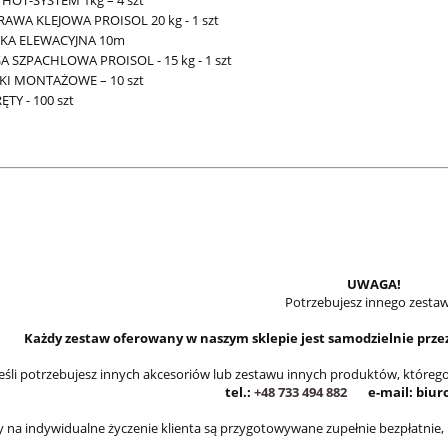
 HOT-SYSTEM 1kg – 4 szt
RAWA KLEJOWA PROISOL 20 kg - 1 szt
TKA ELEWACYJNA 10m
A SZPACHLOWA PROISOL - 15 kg - 1 szt
KI MONTAŻOWE – 10 szt
TY - 100 szt
UWAGA!
Potrzebujesz innego zesta
Każdy zestaw oferowany w naszym sklepie jest samodzielnie prz
Jeśli potrzebujesz innych akcesoriów lub zestawu innych produktów, którego n
tel.:
+48 733 494 882
e-mail: biuro
 na indywidualne życzenie klienta są przygotowywane zupełnie bezpłatnie, n