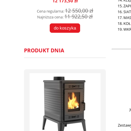
KLEJ
12 173,50 zł
ZAP
12 550,00 zł
Cena regularna:
SIA
11 922,50 zł
Najniższa cena:
MAS
KOŁ
do koszyka
WKRĘ
PRODUKT DNIA
Zestawy