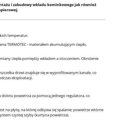
ontażu i zabudowy wkładu kominkowego jak również
apierowej.
kich temperatur.
lania TERMOTEC - materiałem akumulującym ciepło,
ymiany ciepła pomiędzy wkładem a otoczeniem. Obniżenie
szczelka drzwi znajduje się w wyprofilowanym kanale, co
dczas eksploatacji.
 dolotu powietrza za pomocą jednego regulatora, co
t na płytę, na której odbywa się spalanie; powietrze wtórne
ystem czystej szyby (kurtyna powietrza).