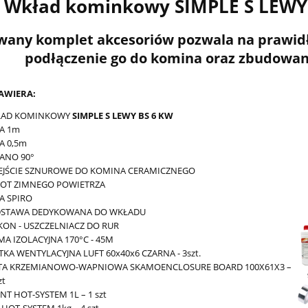
Wkład kominkowy
SIMPLE S LEWY
wany komplet akcesoriów pozwala na prawid
podłączenie go do komina oraz zbudowa
AWIERA:
ŁAD KOMINKOWY
SIMPLE S LEWY BS 6 KW
A 1m
A 0,5m
ANO 90°
EJŚCIE SZNUROWE DO KOMINA CERAMICZNEGO
OT ZIMNEGO POWIETRZA
A SPIRO
STAWA DEDYKOWANA DO WKŁADU
IKON - USZCZELNIACZ DO RUR
MA IZOLACYJNA 170°C - 45M
TKA WENTYLACYJNA LUFT 60x40x6 CZARNA - 3szt.
TA KRZEMIANOWO-WAPNIOWA SKAMOENCLOSURE BOARD 100X61X3 –
zt
NT HOT-SYSTEM 1L – 1 szt