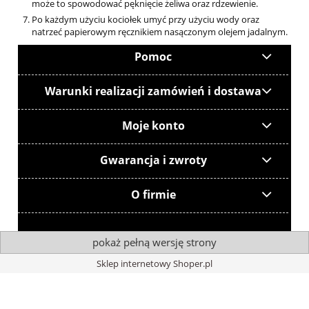
może to spowodować pęknięcie żeliwa oraz rdzewienie.
Po każdym użyciu kociołek umyć przy użyciu wody oraz
natrzeć papierowym ręcznikiem nasączonym olejem jadalnym.
Pomoc
Warunki realizacji zamówień i dostawa
Moje konto
Gwarancja i zwroty
O firmie
pokaż pełną wersję strony
Sklep internetowy Shoper.pl