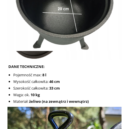
DANE TECHNICZNE:
Pojemność max:
8 l
Wysokość całkowita:
46 cm
Szerokość całkowita:
33 cm
Waga: ok.
10 kg
Materiał:
żeliwo (na zewnątrz i wewnątrz)