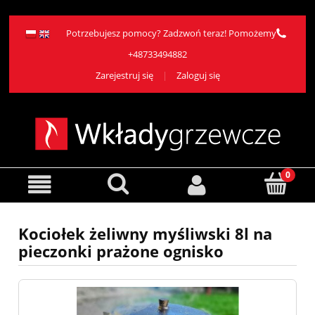
Potrzebujesz pomocy? Zadzwoń teraz! Pomożemy
+48733494882
Zarejestruj się
Zaloguj się
Kociołek żeliwny myśliwski 8l na
pieczonki prażone ognisko