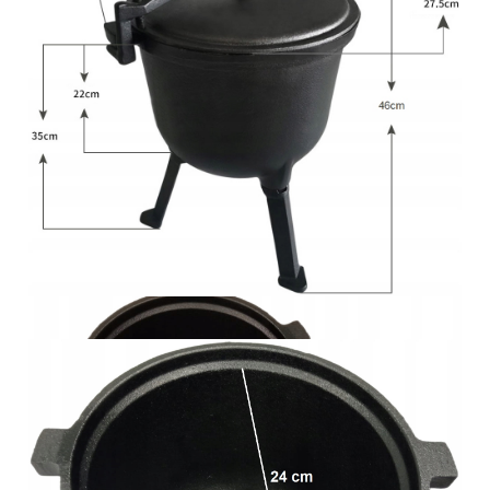
ZESTAW ZAWIERA:
Kociołek 8l
Pokrywa z odpowietrznikiem i uchwytem + 2 śruby
mocujące
3 odkręcane nóżki + 3 śruby mocujące
Instrukcja montażu i użytkowania