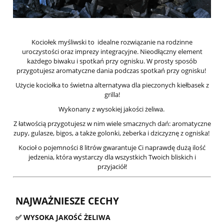
Kociołek myśliwski to idealne rozwiązanie na rodzinne
uroczystości oraz imprezy integracyjne. Nieodłączny element
każdego biwaku i spotkań przy ognisku. W prosty sposób
przygotujesz aromatyczne dania podczas spotkań przy ognisku!
Użycie kociołka to świetna alternatywa dla pieczonych kiełbasek z
grilla!
Wykonany z wysokiej jakości żeliwa.
Z łatwością przygotujesz w nim wiele smacznych dań: aromatyczne
zupy, gulasze, bigos, a także golonki, żeberka i dziczyznę z ogniska!
Kocioł o pojemności 8 litrów gwarantuje Ci naprawdę dużą ilość
jedzenia, która wystarczy dla wszystkich Twoich bliskich i
przyjaciół!
NAJWAŻNIESZE CECHY
✅ WYSOKA JAKOŚĆ ŻELIWA