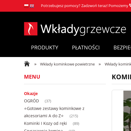
Potrzebujesz pomocy? Zadzwoń teraz! Pomożemy
PRODUKTY
PŁATNOŚCI
BEZPI
»
»
Wkłady kominkowe powietrzne
Wkłady komink
KOMIN
MENU
Okazje
OGRÓD
(37)
⭐Gotowe zestawy kominkowe z
akcesoriami A do Z⭐
(215)
Kominki I Kozy od ręki
(89)
Czyszczenie komina