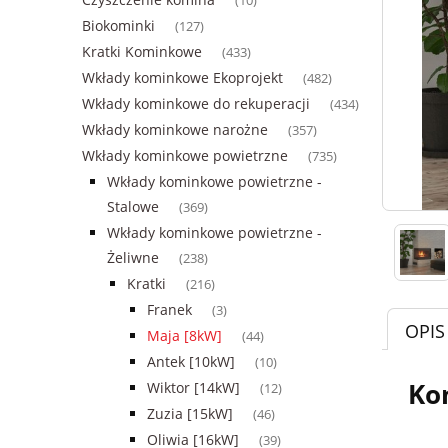
(10)
Biokominki
(127)
Kratki Kominkowe
(433)
Wkłady kominkowe Ekoprojekt
(482)
Wkłady kominkowe do rekuperacji
(434)
Wkłady kominkowe narożne
(357)
Wkłady kominkowe powietrzne
(735)
Wkłady kominkowe powietrzne -
Stalowe
(369)
Wkłady kominkowe powietrzne -
Żeliwne
(238)
Kratki
(216)
Franek
(3)
OPIS
Maja [8kW]
(44)
Antek [10kW]
(10)
Ko
Wiktor [14kW]
(12)
Zuzia [15kW]
(46)
Oliwia [16kW]
(39)