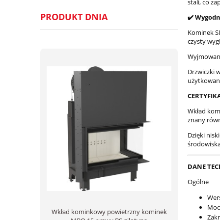
stali, co 
PRODUKT DNIA
✔️ Wygod
Kominek SI
czysty wygl
Wyjmowany 
Drzwiczki w
użytkowani
CERTYFIK
Wkład komi
znany równ
Dzięki nis
środowiska
DANE TEC
Ogólne
Wer
Moc
Wkład kominkowy powietrzny kominek
Zakr