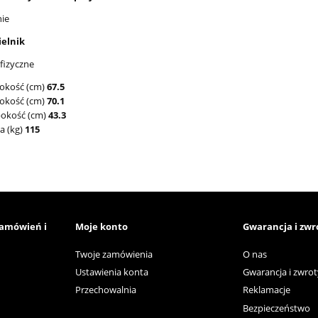
ie
ielnik
fizyczne
rokość (cm)
67.5
okość (cm)
70.1
bokość (cm)
43.3
a (kg)
115
zamówień i
Moje konto
Gwarancja i zwr
Twoje zamówienia
O nas
Ustawienia konta
Gwarancja i zwrot
Przechowalnia
Reklamacje
Bezpieczeństwo