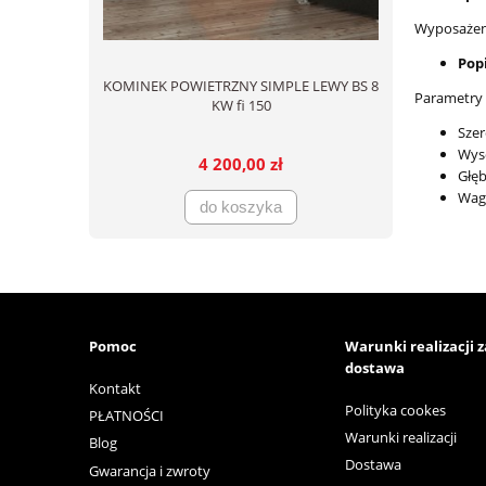
Wyposażen
Pop
KOMINEK POWIETRZNY SIMPLE LEWY BS 8
Parametry 
KW fi 150
Sze
Wys
4 200,00 zł
Głę
Wag
do koszyka
Pomoc
Warunki realizacji 
dostawa
Kontakt
Polityka cookes
PŁATNOŚCI
Warunki realizacji
Blog
Dostawa
Gwarancja i zwroty