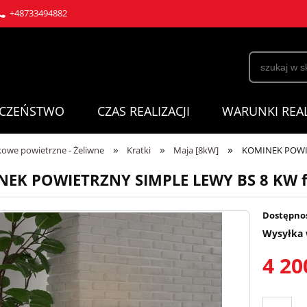
+48733494882
ECZEŃSTWO
CZAS REALIZACJI
WARUNKI REAL
»
»
»
owe powietrzne - Żeliwne
Kratki
Maja [8kW]
KOMINEK POWIE
EK POWIETRZNY SIMPLE LEWY BS 8 KW f
Dostępno
Wysyłka 
4 20