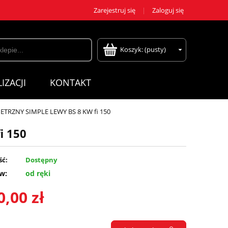
Zarejestruj się
Zaloguj się
Koszyk:
(pusty)
IZACJI
KONTAKT
TRZNY SIMPLE LEWY BS 8 KW fi 150
i 150
ść:
Dostępny
w:
od ręki
0,00 zł