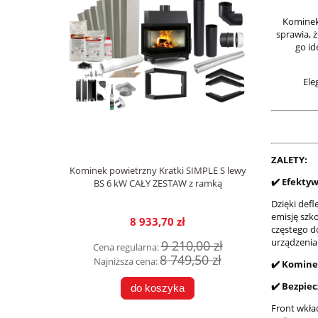
Kominek
sprawia, 
go id
Ele
ZALETY:
Kominek powietrzny Kratki SIMPLE S lewy
✔️ Efekty
BS 6 kW CAŁY ZESTAW z ramką
Dzięki def
emisję szk
8 933,70 zł
częstego d
urządzenia
9 210,00 zł
Cena regularna:
8 749,50 zł
Najniższa cena:
✔️ Komine
✔️ Bezpie
do koszyka
Front wkła