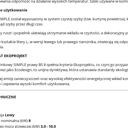
zapewnia odporność na działanie wysokich temperatur. Szkło używane w komin
ne użytkowanie
MPLE został wyposażony w system czystej szyby (tzw. kurtynę powietrza), k
ąd szyby przez długi czas.
ruszt i popielnik ułatwiają utrzymanie wkładu w czystości, a dekoracyjny 
 kształcie litery L, w wersji lewego lub prawego narożnika, otwierają się 
a.
AT EKOPROJEKT
nkowy SIMPLE prawy BS 8 spełnia kryteria Ekoprojektu, co czyni go przyj
ież jako Ecodesign, to unijna dyrektywa, która ustanawia standardy ekologi
kiej emisji zanieczyszczeń oraz wysokiej efektywności energetycznej wkład 
 i zapewnia wysoki komfort użytkowania.
HNICZNE
sja
Lewy
 nominalna (kW)
8
es mocy grzewczej (kW)
3.0 - 10.0