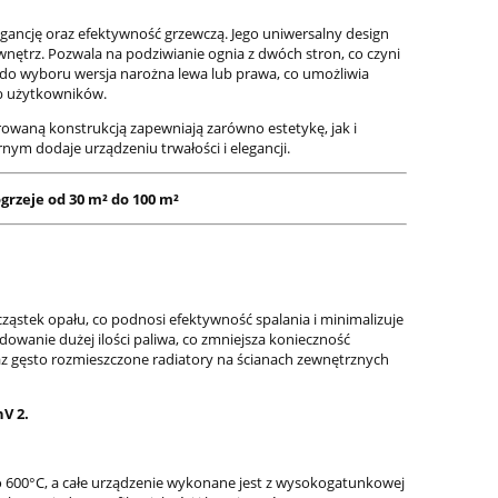
gancję oraz efektywność grzewczą. Jego uniwersalny design
nętrz. Pozwala na podziwianie ognia z dwóch stron, co czyni
 do wyboru wersja narożna lewa lub prawa, co umożliwia
b użytkowników.
owaną konstrukcją zapewniają zarówno estetykę, jak i
ym dodaje urządzeniu trwałości i elegancji.
rzeje od 30 m² do 100 m²
ząstek opału, co podnosi efektywność spalania i minimalizuje
owanie dużej ilości paliwa, co zmniejsza konieczność
 gęsto rozmieszczone radiatory na ścianach zewnętrznych
V 2.
600°C, a całe urządzenie wykonane jest z wysokogatunkowej