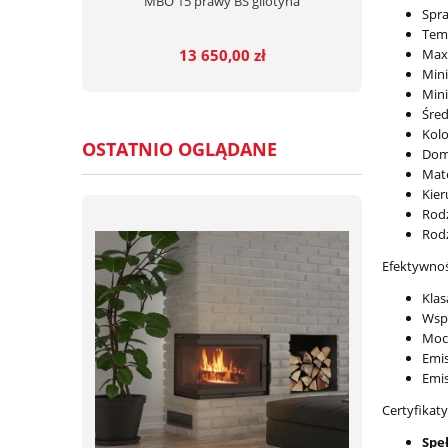
MBO 15 prawy BS gilotyna
Spr
Temp
Max
13 650,00 zł
Min
Min
Śred
Kol
OSTATNIO OGLĄDANE
Dom
Mate
Kier
Rodz
Rodz
Efektywnoś
Klas
Wsp
Moc
Emi
Emi
Certyfikat
Spe