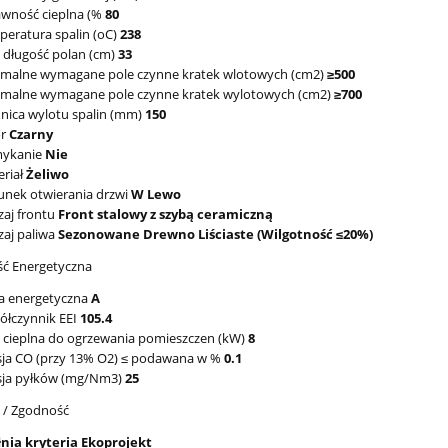
awność cieplna (%
80
eratura spalin (oC)
238
 długość polan (cm)
33
imalne wymagane pole czynne kratek wlotowych (cm2)
≥500
imalne wymagane pole czynne kratek wylotowych (cm2)
≥700
nica wylotu spalin (mm)
150
or
Czarny
ykanie
Nie
riał
Żeliwo
unek otwierania drzwi
W Lewo
aj frontu
Front stalowy z szybą ceramiczną
aj paliwa
Sezonowane Drewno Liściaste (Wilgotność ≤20%)
ć Energetyczna
a energetyczna
A
ółczynnik EEI
105.4
 cieplna do ogrzewania pomieszczen (kW)
8
sja CO (przy 13% O2) ≤ podawana w %
0.1
sja pyłków (mg/Nm3)
25
y / Zgodność
łnia kryteria Ekoprojekt