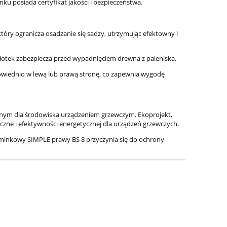
ku posiada certyfikat jakości i bezpieczeństwa.
tóry ogranicza osadzanie się sadzy, utrzymując efektowny i
płotek zabezpiecza przed wypadnięciem drewna z paleniska.
odpowiednio w lewą lub prawą stronę, co zapewnia wygodę
aznym dla środowiska urządzeniem grzewczym. Ekoprojekt,
czne i efektywności energetycznej dla urządzeń grzewczych.
kominkowy SIMPLE prawy BS 8 przyczynia się do ochrony