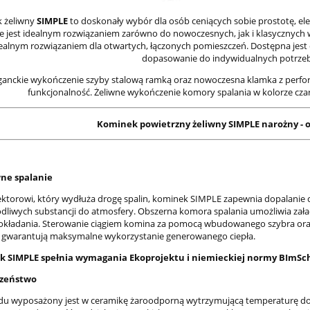
 żeliwny
SIMPLE
to doskonały wybór dla osób ceniących sobie prostotę, ele
że jest idealnym rozwiązaniem zarówno do nowoczesnych, jak i klasycznych w
ealnym rozwiązaniem dla otwartych, łączonych pomieszczeń. Dostępna jest
dopasowanie do indywidualnych potrze
ganckie wykończenie szyby stalową ramką oraz nowoczesna klamka z perfor
funkcjonalność. Żeliwne wykończenie komory spalania w kolorze czarn
Kominek powietrzny żeliwny SIMPLE narożny - og
wne spalanie
lektorowi, który wydłuża drogę spalin, kominek SIMPLE zapewnia dopalanie c
odliwych substancji do atmosfery. Obszerna komora spalania umożliwia załad
okładania. Sterowanie ciągiem komina za pomocą wbudowanego szybra oraz
 gwarantują maksymalne wykorzystanie generowanego ciepła.
k SIMPLE spełnia wymagania Ekoprojektu i niemieckiej normy BImSch
czeństwo
du wyposażony jest w ceramikę żaroodporną wytrzymującą temperaturę do 