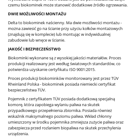
czemu biokominek może stanowić dodatkowe źródło ogrzewania.
DWIE MOŻLIWOŚCI MONTAŻU
Delta to biokominek naścienny. Ma dwie możliwości montażu -
można zawiesić go na ścianie przy użyciu kołków montażowych
(znajdują się w komplecie) lub montując w indywidualnej
zabudowie lub wnęce w ścianie.
JAKOŚĆ I BEZPIECZEŃSTWO
Biokominki wykonane są z wysokiej jakości materiałów. Proces
produkcji realizowany jest według światowych standardów, co
potwierdza uzyskanie certyfikatu ISO 9001:2015.
Proces produkcji biokominków monitorowany jest przez TÜV
Rheinland Polska - biokominek posiada niemiecki certyfikat
bezpieczeństwa TÜV.
Pojemnik z certyfikatem TÜV posiada dodatkową specjalną
komorę, która zapobiega wylaniu paliwa na skutek
przypadkowego przepełnienia zbiornika. Posiada również
wskaźnik maksymalnego poziomu paliwa. Wkład chłonny
umieszczony w środku pojemnika zmniejsza zużycie paliwa oraz
zabezpiecza przed rozlaniem biopaliwa na skutek przechylenia
urządzenia.