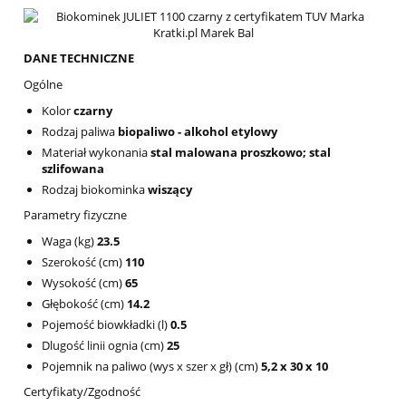
DANE TECHNICZNE
Ogólne
Kolor
czarny
Rodzaj paliwa
biopaliwo - alkohol etylowy
Materiał wykonania
stal malowana proszkowo; stal
szlifowana
Rodzaj biokominka
wiszący
Parametry fizyczne
Waga (kg)
23.5
Szerokość (cm)
110
Wysokość (cm)
65
Głębokość (cm)
14.2
Pojemość biowkładki (l)
0.5
Dlugość linii ognia (cm)
25
Pojemnik na paliwo (wys x szer x gł) (cm)
5,2 x 30 x 10
Certyfikaty/Zgodność