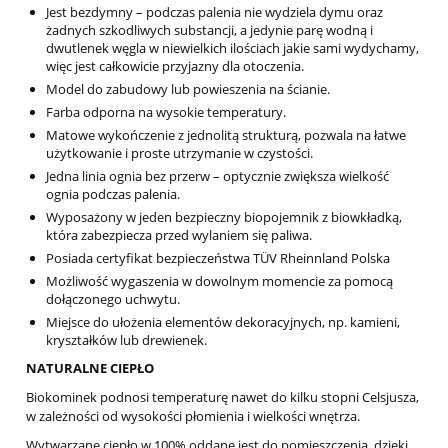
Jest bezdymny – podczas palenia nie wydziela dymu oraz
żadnych szkodliwych substancji, a jedynie parę wodną i
dwutlenek węgla w niewielkich ilościach jakie sami wydychamy,
więc jest całkowicie przyjazny dla otoczenia.
Model do zabudowy lub powieszenia na ścianie.
Farba odporna na wysokie temperatury.
Matowe wykończenie z jednolitą strukturą, pozwala na łatwe
użytkowanie i proste utrzymanie w czystości.
Jedna linia ognia bez przerw – optycznie zwiększa wielkość
ognia podczas palenia.
Wyposażony w jeden bezpieczny biopojemnik z biowkładką,
która zabezpiecza przed wylaniem się paliwa.
Posiada certyfikat bezpieczeństwa TÜV Rheinnland Polska
Możliwość wygaszenia w dowolnym momencie za pomocą
dołączonego uchwytu.
Miejsce do ułożenia elementów dekoracyjnych, np. kamieni,
kryształków lub drewienek.
NATURALNE CIEPŁO
Biokominek podnosi temperaturę nawet do kilku stopni Celsjusza,
w zależności od wysokości płomienia i wielkości wnętrza.
Wytwarzane ciepło w 100% oddane jest do pomieszczenia, dzięki