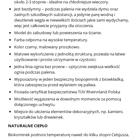
około 2-3 stopnie - idealne na chłodniejsze wieczory.
Jest bezdymny – podczas palenia nie wydziela dymu oraz
żadnych szkodliwych substancji, a jedynie parę wodną i
dwutlenek węgla w niewielkich ilościach jakie sami wydychamy,
więc jest całkowicie przyjazny dla otoczenia.
Model do zabudowy lub powieszenia na ścianie.
Farba odporna na wysokie temperatury.
Kolor czarny, malowany proszkowo.
Matowe wykończenie z jednolitą strukturą, pozwala na łatwe
użytkowanie i proste utrzymanie w czystości.
Jedna linia ognia bez przerw – optycznie zwiększa wielkość
ognia podczas palenia.
Wyposażony w jeden bezpieczny biopojemnik z biowkładką,
która zabezpiecza przed wylaniem się paliwa.
Posiada certyfikat bezpieczeństwa TÜV Rheinnland Polska
Możliwość wygaszenia w dowolnym momencie za pomocą
dołączonego uchwytu.
Miejsce do ułożenia elementów dekoracyjnych, np. kamieni,
kryształków lub drewienek.
NATURALNE CIEPŁO
Biokominek podnosi temperaturę nawet do kilku stopni Celsjusza,