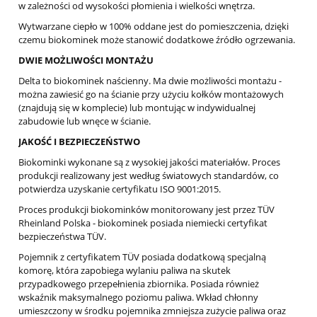
w zależności od wysokości płomienia i wielkości wnętrza.
Wytwarzane ciepło w 100% oddane jest do pomieszczenia, dzięki
czemu biokominek może stanowić dodatkowe źródło ogrzewania.
DWIE MOŻLIWOŚCI MONTAŻU
Delta to biokominek naścienny. Ma dwie możliwości montażu -
można zawiesić go na ścianie przy użyciu kołków montażowych
(znajdują się w komplecie) lub montując w indywidualnej
zabudowie lub wnęce w ścianie.
JAKOŚĆ I BEZPIECZEŃSTWO
Biokominki wykonane są z wysokiej jakości materiałów. Proces
produkcji realizowany jest według światowych standardów, co
potwierdza uzyskanie certyfikatu ISO 9001:2015.
Proces produkcji biokominków monitorowany jest przez TÜV
Rheinland Polska - biokominek posiada niemiecki certyfikat
bezpieczeństwa TÜV.
Pojemnik z certyfikatem TÜV posiada dodatkową specjalną
komorę, która zapobiega wylaniu paliwa na skutek
przypadkowego przepełnienia zbiornika. Posiada również
wskaźnik maksymalnego poziomu paliwa. Wkład chłonny
umieszczony w środku pojemnika zmniejsza zużycie paliwa oraz