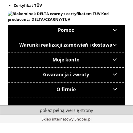
Certyfikat TÜV
Pomoc
Warunki realizacji zamówień i dostawa
Moje konto
Gwarancja i zwroty
O firmie
pokaż pełną wersję strony
Sklep internetowy Shoper.pl