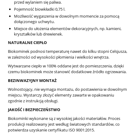
przed wylaniem się paliwa.
Pojemność biowkładki 0,75 l.
Możliwość wygaszenia w dowolnym momencie za pomocą
dołączonego uchwytu.
Miejsce do ułożenia elementów dekoracyjnych, np. kamieni,
kryształków lub drewienek.
NATURALNE CIEPŁO
Biokominek podnosi temperaturę nawet do kilku stopni Celsjusza,
w zależności od wysokości płomienia i wielkości wnętrza.
Wytwarzane ciepło w 100% oddane jest do pomieszczenia, dzięki
czemu biokominek może stanowić dodatkowe źródło ogrzewania.
BEZINWAZYJNY MONTAŻ
Wolnostojący, nie wymaga montażu, do postawienia w dowolnym
miejscu. Wystarczy złożyć elementy zawarte w opakowaniu
zgodnie z instrukcją obsługi.
JAKOŚĆ I BEZPIECZEŃSTWO
Biokominki wykonane są z wysokiej jakości materiałów. Proces
produkcji realizowany jest według światowych standardów, co
potwierdza uzyskanie certyfikatu ISO 9001:2015.