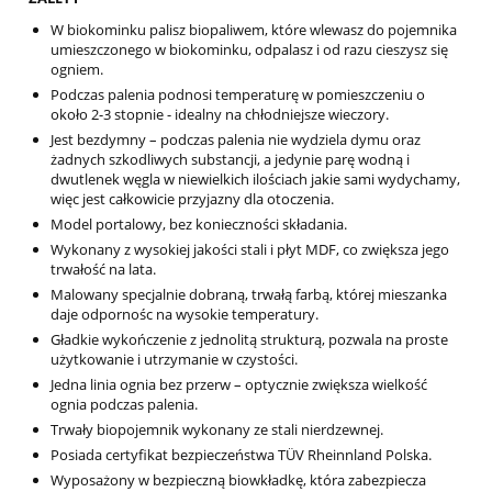
W biokominku palisz biopaliwem, które wlewasz do pojemnika
umieszczonego w biokominku, odpalasz i od razu cieszysz się
ogniem.
Podczas palenia podnosi temperaturę w pomieszczeniu o
około 2-3 stopnie - idealny na chłodniejsze wieczory.
Jest bezdymny – podczas palenia nie wydziela dymu oraz
żadnych szkodliwych substancji, a jedynie parę wodną i
dwutlenek węgla w niewielkich ilościach jakie sami wydychamy,
więc jest całkowicie przyjazny dla otoczenia.
Model portalowy, bez konieczności składania.
Wykonany z wysokiej jakości stali i płyt MDF, co zwiększa jego
trwałość na lata.
Malowany specjalnie dobraną, trwałą farbą, której mieszanka
daje odpornośc na wysokie temperatury.
Gładkie wykończenie z jednolitą strukturą, pozwala na proste
użytkowanie i utrzymanie w czystości.
Jedna linia ognia bez przerw – optycznie zwiększa wielkość
ognia podczas palenia.
Trwały biopojemnik wykonany ze stali nierdzewnej.
Posiada certyfikat bezpieczeństwa TÜV Rheinnland Polska.
Wyposażony w bezpieczną biowkładkę, która zabezpiecza