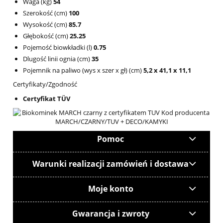
Waga (kg)
54
Szerokość (cm)
100
Wysokość (cm)
85.7
Głębokość (cm)
25.25
Pojemość biowkładki (l)
0.75
Dlugość linii ognia (cm)
35
Pojemnik na paliwo (wys x szer x gł) (cm)
5,2 x 41,1 x 11,1
Certyfikaty/Zgodność
Certyfikat TÜV
Pomoc
Warunki realizacji zamówień i dostawa
Moje konto
Gwarancja i zwroty