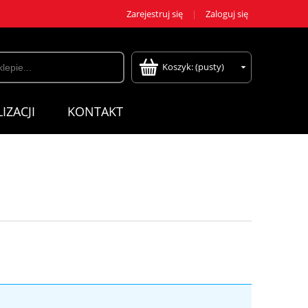
Zarejestruj się
Zaloguj się
Koszyk:
(pusty)
IZACJI
KONTAKT