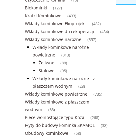
(10)
Biokominki
(127)
Kratki Kominkowe
(433)
Wkłady kominkowe Ekoprojekt
(482)
Wkłady kominkowe do rekuperacji
(434)
Wkłady kominkowe narożne
(357)
Wkłady kominkowe narożne -
powietrzne
(313)
Żeliwne
(88)
Stalowe
(95)
Wkłady kominkowe narożne - z
płaszczem wodnym
(23)
Wkłady kominkowe powietrzne
(735)
Wkłady kominkowe z płaszczem
wodnym
(68)
Piece wolnostojące typu Koza
(268)
Płyty do budowy kominka SKAMOL
(38)
Obudowy kominkowe
(58)