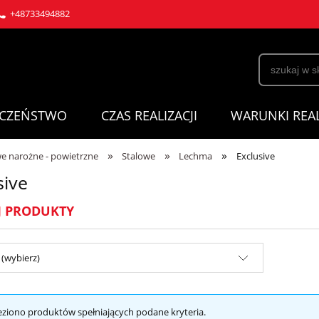
+48733494882
ECZEŃSTWO
CZAS REALIZACJI
WARUNKI REAL
»
»
»
 narożne - powietrzne
Stalowe
Lechma
Exclusive
sive
J PRODUKTY
(wybierz)
eziono produktów spełniających podane kryteria.