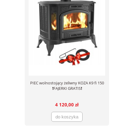
PIEC wolnostojący żeliwny KOZA K9 fi 150
❗FAJERKI GRATIS❗
4 120,00 zł
do koszyka