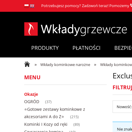
Potrzebujesz pomocy? Zadzwoń teraz! Pomożemy
PRODUKTY
PŁATNOŚCI
BEZPI
»
»
Wkłady kominkowe narożne
Wkłady kominkowe
Exclu
MENU
FILTRU
Okazje
OGRÓD
(37)
Nowość: 
⭐Gotowe zestawy kominkowe z
akcesoriami A do Z⭐
(215)
Kominki I Kozy od ręki
(89)
Nie znal
Czyszczenie komina