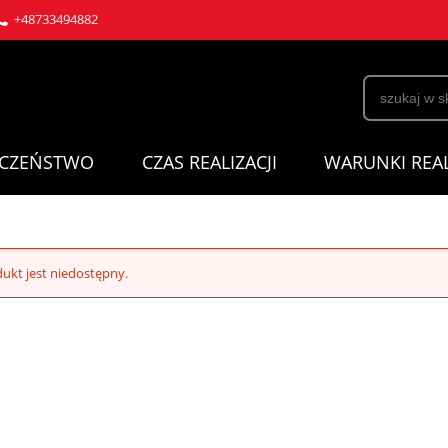
+48733494882
ECZEŃSTWO
CZAS REALIZACJI
WARUNKI REAL
ukt jest niedostępny.