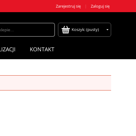
Zarejestruj się
Zaloguj się
Koszyk:
(pusty)
IZACJI
KONTAKT