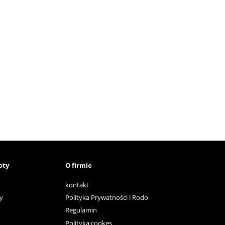
oty
O firmie
kontakt
y
Polityka Prywatności i Rodo
Regulamin
Polityka cookes