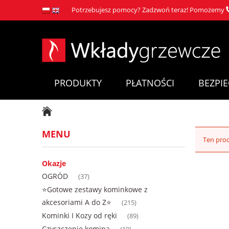
Potrzebujesz pomocy? Zadzwoń teraz! Pomożemy
PRODUKTY
PŁATNOŚCI
BEZPI
MENU
Ten prod
Okazje
OGRÓD
(37)
⭐Gotowe zestawy kominkowe z
akcesoriami A do Z⭐
(215)
Kominki I Kozy od ręki
(89)
Czyszczenie komina