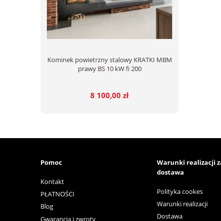
Kominek powietrzny stalowy KRATKI MBM
prawy BS 10 kW fi 200
8 100,00 zł
Pomoc
Warunki realizacji 
dostawa
Kontakt
Polityka cookes
PŁATNOŚCI
Warunki realizacji
Blog
Dostawa
Gwarancja i zwroty