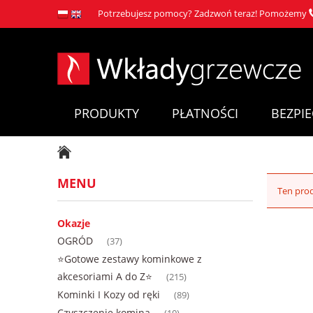
Potrzebujesz pomocy? Zadzwoń teraz! Pomożemy
PRODUKTY
PŁATNOŚCI
BEZPI
MENU
Ten prod
Okazje
OGRÓD
(37)
⭐Gotowe zestawy kominkowe z
akcesoriami A do Z⭐
(215)
Kominki I Kozy od ręki
(89)
Czyszczenie komina