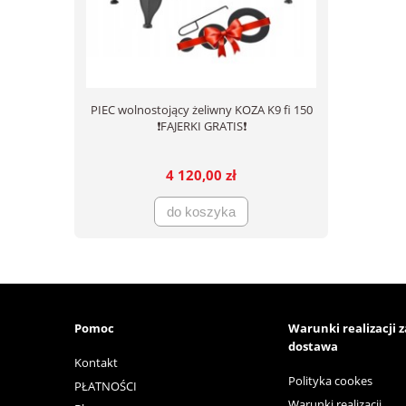
PIEC wolnostojący żeliwny KOZA K9 fi 150
❗FAJERKI GRATIS❗
4 120,00 zł
do koszyka
Pomoc
Warunki realizacji 
dostawa
Kontakt
Polityka cookes
PŁATNOŚCI
Warunki realizacji