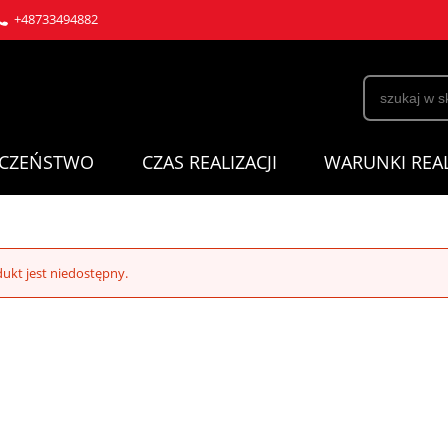
+48733494882
ECZEŃSTWO
CZAS REALIZACJI
WARUNKI REAL
ukt jest niedostępny.