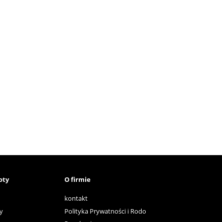
oty
O firmie
kontakt
y
Polityka Prywatności i Rodo