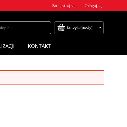
Zarejestruj się
Zaloguj się
Koszyk:
(pusty)
IZACJI
KONTAKT